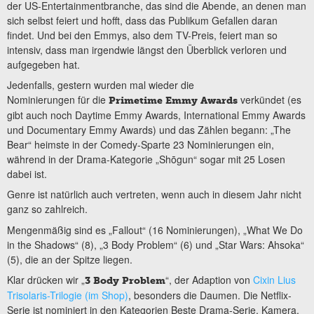
der US-Entertainmentbranche, das sind die Abende, an denen man
sich selbst feiert und hofft, dass das Publikum Gefallen daran
findet. Und bei den Emmys, also dem TV-Preis, feiert man so
intensiv, dass man irgendwie längst den Überblick verloren und
aufgegeben hat.
Jedenfalls, gestern wurden mal wieder die
Nominierungen für die
verkündet (es
Primetime Emmy Awards
gibt auch noch Daytime Emmy Awards, International Emmy Awards
und Documentary Emmy Awards) und das Zählen begann: „The
Bear“ heimste in der Comedy-Sparte 23 Nominierungen ein,
während in der Drama-Kategorie „Shōgun“ sogar mit 25 Losen
dabei ist.
Genre ist natürlich auch vertreten, wenn auch in diesem Jahr nicht
ganz so zahlreich.
Mengenmäßig sind es „Fallout“ (16 Nominierungen), „What We Do
in the Shadows“ (8), „3 Body Problem“ (6) und „Star Wars: Ahsoka“
(5), die an der Spitze liegen.
Klar drücken wir „
“, der Adaption von
Cixin Lius
3 Body Problem
Trisolaris-Trilogie (im Shop)
, besonders die Daumen. Die Netflix-
Serie ist nominiert in den Kategorien Beste Drama-Serie, Kamera,