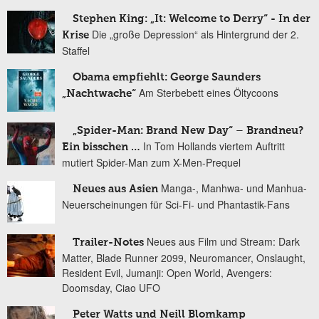
Stephen King: „It: Welcome to Derry“ - In der
Die „große Depression“ als Hintergrund der 2.
Krise
Staffel
Obama empfiehlt: George Saunders
Am Sterbebett eines Öltycoons
„Nachtwache“
„Spider-Man: Brand New Day“ – Brandneu?
In Tom Hollands viertem Auftritt
Ein bisschen …
mutiert Spider-Man zum X-Men-Prequel
Manga-, Manhwa- und Manhua-
Neues aus Asien
Neuerscheinungen für Sci-Fi- und Phantastik-Fans
Neues aus Film und Stream: Dark
Trailer-Notes
Matter, Blade Runner 2099, Neuromancer, Onslaught,
Resident Evil, Jumanji: Open World, Avengers:
Doomsday, Ciao UFO
Peter Watts und Neill Blomkamp