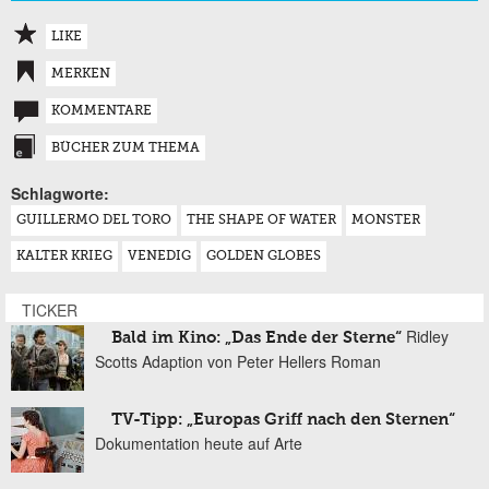
LIKE
MERKEN
KOMMENTARE
BÜCHER ZUM THEMA
Schlagworte:
GUILLERMO DEL TORO
THE SHAPE OF WATER
MONSTER
KALTER KRIEG
VENEDIG
GOLDEN GLOBES
TICKER
Ridley
Bald im Kino: „Das Ende der Sterne“
Scotts Adaption von Peter Hellers Roman
TV-Tipp: „Europas Griff nach den Sternen“
Dokumentation heute auf Arte