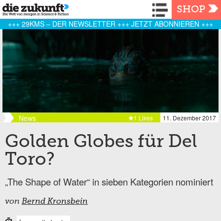
Navigation
SHOP
+++ 29KMS – DER NEWSLETTER +++ JETZT ABONNIEREN +++
News
1 Likes
11. Dezember 2017
Golden Globes für Del
Toro?
„The Shape of Water“ in sieben Kategorien nominiert
von
Bernd Kronsbein