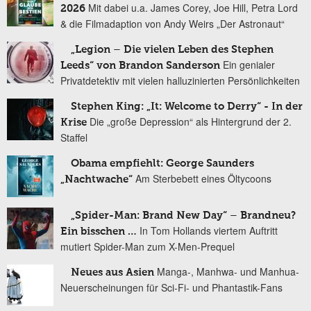
Mit dabei u.a. James Corey, Joe Hill, Petra Lord
2026
& die Filmadaption von Andy Weirs „Der Astronaut“
„Legion – Die vielen Leben des Stephen
Ein genialer
Leeds“ von Brandon Sanderson
Privatdetektiv mit vielen halluzinierten Persönlichkeiten
Stephen King: „It: Welcome to Derry“ - In der
Die „große Depression“ als Hintergrund der 2.
Krise
Staffel
Obama empfiehlt: George Saunders
Am Sterbebett eines Öltycoons
„Nachtwache“
„Spider-Man: Brand New Day“ – Brandneu?
In Tom Hollands viertem Auftritt
Ein bisschen …
mutiert Spider-Man zum X-Men-Prequel
Manga-, Manhwa- und Manhua-
Neues aus Asien
Neuerscheinungen für Sci-Fi- und Phantastik-Fans