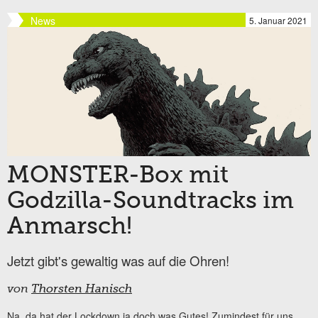
News
5. Januar 2021
MONSTER-Box mit
Godzilla-Soundtracks im
Anmarsch!
Jetzt gibt's gewaltig was auf die Ohren!
von
Thorsten Hanisch
Na, da hat der Lockdown ja doch was Gutes! Zumindest für uns