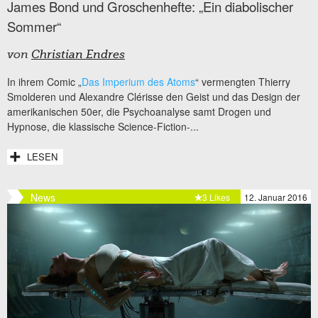
James Bond und Groschenhefte: „Ein diabolischer
Sommer“
von
Christian Endres
In ihrem Comic „
Das Imperium des Atoms
“ vermengten Thierry
Smolderen und Alexandre Clérisse den Geist und das Design der
amerikanischen 50er, die Psychoanalyse samt Drogen und
Hypnose, die klassische Science-Fiction-...
LESEN
News
3 Likes
12. Januar 2016