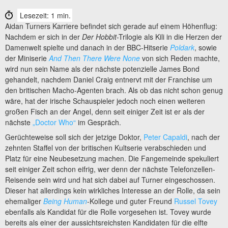
Lesezeit: 1 min.
Aidan Turners Karriere befindet sich gerade auf einem Höhenflug:
Nachdem er sich in der
Der Hobbit
-Trilogie als Kili in die Herzen der
Damenwelt spielte und danach in der BBC-Hitserie
Poldark
, sowie
der Miniserie
And Then There Were None
von sich Reden machte,
wird nun sein Name als der nächste potenzielle James Bond
gehandelt, nachdem Daniel Craig entnervt mit der Franchise um
den britischen Macho-Agenten brach. Als ob das nicht schon genug
wäre, hat der irische Schauspieler jedoch noch einen weiteren
großen Fisch an der Angel, denn seit einiger Zeit ist er als der
nächste
„Doctor Who“
im Gespräch.
Gerüchteweise soll sich der jetzige Doktor,
Peter Capaldi
, nach der
zehnten Staffel von der britischen Kultserie verabschieden und
Platz für eine Neubesetzung machen. Die Fangemeinde spekuliert
seit einiger Zeit schon eifrig, wer denn der nächste Telefonzellen-
Reisende sein wird und hat sich dabei auf Turner eingeschossen.
Dieser hat allerdings kein wirkliches Interesse an der Rolle, da sein
ehemaliger
Being Human
-Kollege und guter Freund
Russel Tovey
ebenfalls als Kandidat für die Rolle vorgesehen ist. Tovey wurde
bereits als einer der aussichtsreichsten Kandidaten für die elfte