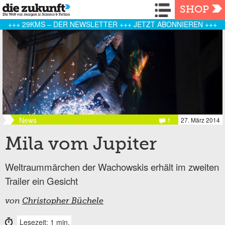
Navigation
SHOP
+++ 29KMS – DER NEWSLETTER +++ JETZT ABONNIEREN +++
News
1
27. März 2014
Mila vom Jupiter
Weltraummärchen der Wachowskis erhält im zweiten
Trailer ein Gesicht
von
Christopher Büchele
Lesezeit: 1 min.