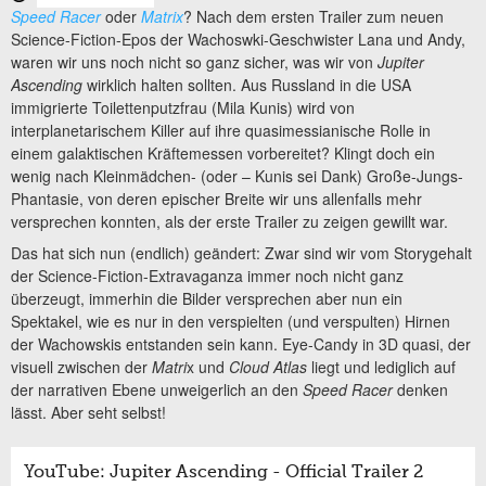
Speed Racer
oder
Matrix
? Nach dem ersten Trailer zum neuen
Science-Fiction-Epos der Wachoswki-Geschwister Lana und Andy,
waren wir uns noch nicht so ganz sicher, was wir von
Jupiter
Ascending
wirklich halten sollten. Aus Russland in die USA
immigrierte Toilettenputzfrau (Mila Kunis) wird von
interplanetarischem Killer auf ihre quasimessianische Rolle in
einem galaktischen Kräftemessen vorbereitet? Klingt doch ein
wenig nach Kleinmädchen- (oder – Kunis sei Dank) Große-Jungs-
Phantasie, von deren epischer Breite wir uns allenfalls mehr
versprechen konnten, als der erste Trailer zu zeigen gewillt war.
Das hat sich nun (endlich) geändert: Zwar sind wir vom Storygehalt
der Science-Fiction-Extravaganza immer noch nicht ganz
überzeugt, immerhin die Bilder versprechen aber nun ein
Spektakel, wie es nur in den verspielten (und verspulten) Hirnen
der Wachowskis entstanden sein kann. Eye-Candy in 3D quasi, der
visuell zwischen der
Matri
x und
Cloud Atlas
liegt und lediglich auf
der narrativen Ebene unweigerlich an den
Speed Racer
denken
lässt. Aber seht selbst!
YouTube: Jupiter Ascending - Official Trailer 2