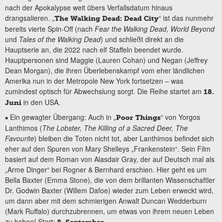
nach der Apokalypse weit übers Verfallsdatum hinaus
drangsalieren. „
“ ist das nunmehr
The Walking Dead: Dead City
bereits vierte Spin-Off (nach
Fear the Walking Dead, World Beyond
und
Tales of the Walking Dead
) und schließt direkt an die
Hauptserie an, die 2022 nach elf Staffeln beendet wurde.
Hauptpersonen sind Maggie (Lauren Cohan) und Negan (Jeffrey
Dean Morgan), die ihren Überlebenskampf vom eher ländlichen
Amerika nun in der Metropole New York fortsetzen – was
zumindest optisch für Abwechslung sorgt. Die Reihe startet am
18.
in den USA.
Juni
Ein gewagter Übergang: Auch in „
“ von Yorgos
•
Poor Things
Lanthimos (
The Lobster, The Killing of a Sacred Deer, The
Favourite
) bleiben die Toten nicht tot, aber Lanthimos befindet sich
eher auf den Spuren von Mary Shelleys „Frankenstein“. Sein Film
basiert auf dem Roman von Alasdair Gray, der auf Deutsch mal als
„Arme Dinger“ bei Rogner & Bernhard erschien. Hier geht es um
Bella Baxter (Emma Stone), die von dem brillanten Wissenschaftler
Dr. Godwin Baxter (Willem Dafoe) wieder zum Leben erweckt wird,
um dann aber mit dem schmierigen Anwalt Duncan Wedderburn
(Mark Ruffalo) durchzubrennen, um etwas von ihrem neuen Leben
zu haben! Start:
.