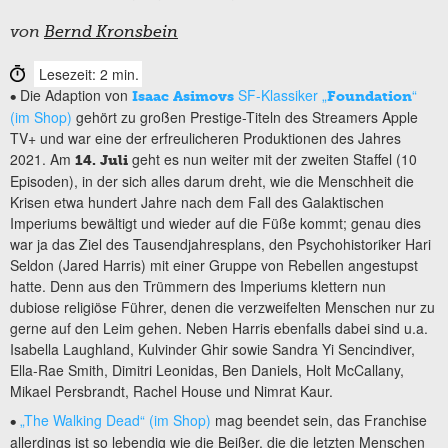
von
Bernd Kronsbein
Lesezeit: 2 min.
Die Adaption von
SF-Klassiker „
“
•
Isaac Asimovs
Foundation
(im Shop)
gehört zu großen Prestige-Titeln des Streamers Apple
TV+ und war eine der erfreulicheren Produktionen des Jahres
2021. Am
geht es nun weiter mit der zweiten Staffel (10
14. Juli
Episoden), in der sich alles darum dreht, wie die Menschheit die
Krisen etwa hundert Jahre nach dem Fall des Galaktischen
Imperiums bewältigt und wieder auf die Füße kommt; genau dies
war ja das Ziel des Tausendjahresplans, den Psychohistoriker Hari
Seldon (Jared Harris) mit einer Gruppe von Rebellen angestupst
hatte. Denn aus den Trümmern des Imperiums klettern nun
dubiose religiöse Führer, denen die verzweifelten Menschen nur zu
gerne auf den Leim gehen. Neben Harris ebenfalls dabei sind u.a.
Isabella Laughland, Kulvinder Ghir sowie Sandra Yi Sencindiver,
Ella-Rae Smith, Dimitri Leonidas, Ben Daniels, Holt McCallany,
Mikael Persbrandt, Rachel House und Nimrat Kaur.
„The Walking Dead“ (im Shop)
mag beendet sein, das Franchise
•
allerdings ist so lebendig wie die Beißer, die die letzten Menschen