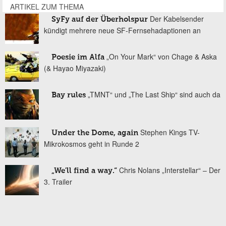
ARTIKEL ZUM THEMA
Der Kabelsender
SyFy auf der Überholspur
kündigt mehrere neue SF-Fernsehadaptionen an
„On Your Mark“ von Chage & Aska
Poesie im Alfa
(& Hayao Miyazaki)
„TMNT“ und „The Last Ship“ sind auch da
Bay rules
Stephen Kings TV-
Under the Dome, again
Mikrokosmos geht in Runde 2
Chris Nolans „Interstellar“ – Der
„We'll find a way.“
3. Trailer