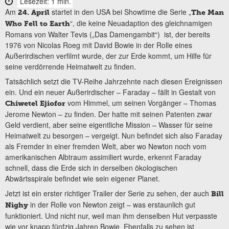
Lesezeit: 1 min.
Am
startet in den USA bei Showtime die Serie „
24. April
The Man
“, die keine Neuadaption des gleichnamigen
Who Fell to Earth
Romans von Walter Tevis („Das Damengambit“) ist, der bereits
1976 von Nicolas Roeg mit David Bowie in der Rolle eines
Außerirdischen verfilmt wurde, der zur Erde kommt, um Hilfe für
seine verdörrende Heimatwelt zu finden.
Tatsächlich setzt die TV-Reihe Jahrzehnte nach diesen Ereignissen
ein. Und ein neuer Außerirdischer – Faraday – fällt in Gestalt von
vom Himmel, um seinen Vorgänger – Thomas
Chiwetel Ejiofor
Jerome Newton – zu finden. Der hatte mit seinen Patenten zwar
Geld verdient, aber seine eigentliche Mission – Wasser für seine
Heimatwelt zu besorgen – vergeigt. Nun befindet sich also Faraday
als Fremder in einer fremden Welt, aber wo Newton noch vom
amerikanischen Albtraum assimiliert wurde, erkennt Faraday
schnell, dass die Erde sich in derselben ökologischen
Abwärtsspirale befindet wie sein eigener Planet.
Jetzt ist ein erster richtiger Trailer der Serie zu sehen, der auch
Bill
in der Rolle von Newton zeigt – was erstaunlich gut
Nighy
funktioniert. Und nicht nur, weil man ihm denselben Hut verpasste
wie vor knapp fünfzig Jahren Bowie. Ebenfalls zu sehen ist