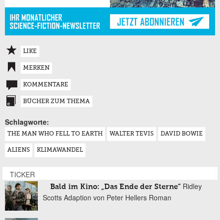
LIKE
MERKEN
KOMMENTARE
BÜCHER ZUM THEMA
Schlagworte:
THE MAN WHO FELL TO EARTH
WALTER TEVIS
DAVID BOWIE
ALIENS
KLIMAWANDEL
TICKER
Ridley
Bald im Kino: „Das Ende der Sterne“
Scotts Adaption von Peter Hellers Roman