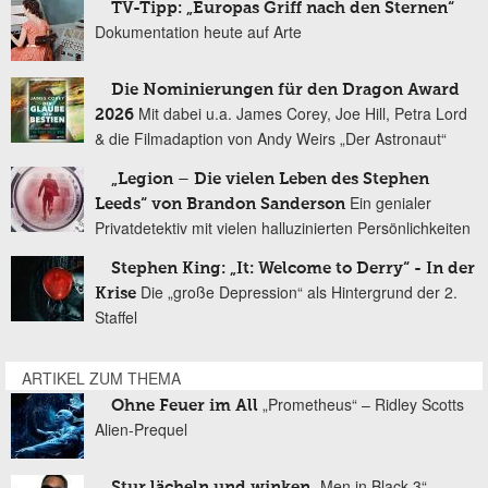
TV-Tipp: „Europas Griff nach den Sternen“
Dokumentation heute auf Arte
Die Nominierungen für den Dragon Award
Mit dabei u.a. James Corey, Joe Hill, Petra Lord
2026
& die Filmadaption von Andy Weirs „Der Astronaut“
„Legion – Die vielen Leben des Stephen
Ein genialer
Leeds“ von Brandon Sanderson
Privatdetektiv mit vielen halluzinierten Persönlichkeiten
Stephen King: „It: Welcome to Derry“ - In der
Die „große Depression“ als Hintergrund der 2.
Krise
Staffel
ARTIKEL ZUM THEMA
„Prometheus“ – Ridley Scotts
Ohne Feuer im All
Alien-Prequel
„Men in Black 3“
Stur lächeln und winken