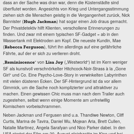
dass an der Sache was dran war, denn die Küstenstädte sind
überflutet worden. Angesichts von Krieg und Untergangsstimmung
ziehen sich die Menschen geistig in die Vergangenheit zurück, Nick
Bannister (
) hat sogar einen Job draus gemacht.
Hugh Jackman
Der Privatdetektiv hilft Klienten, verschollene Erinnerungen zu
finden. Und zwar mit einem typischen SF-Gadget = ab in den
Wassertank mit Elektroden am Kopf. Die neueste Kundin, Mae
(
), führt ihn allerdings auf eine gefährliche
Rebecca Ferguson
Fährte, auf der er sich zu verlieren droht.
„
“ von
(„Westworld“) ist im Kern weniger
Reminiscence
Lisa Joy
SF als kunstvoll verschnörkelter Hitchcock-Noir-Strass à la „Gone
Girl“ und Co. Eine Psycho-Love-Story in verwinkelten Labyrinthen
mit vielen düsteren Ecken. Der SF-Hintergrund ist da vor allem
Gimmick, um die Sache noch komplizierter und attraktiver zu
machen. Einen gewissen Chic muss man nach dem Trailer auch
zugestehen, selbst wenn einige Momente am unfreiwillig
Komischem vorbeischrammen.
Neben Jackman und Fergusen sind u.a. Thandiwe Newton, Cliff
Curtis, Marina de Tavira, Daniel Wu, Mojean Aria, Brett Cullen,
Natalie Martinez, Angela Sarafyan und Nico Parker dabei. In den
USA startet der Film am 20. August gleichzeitig im Kino und bei