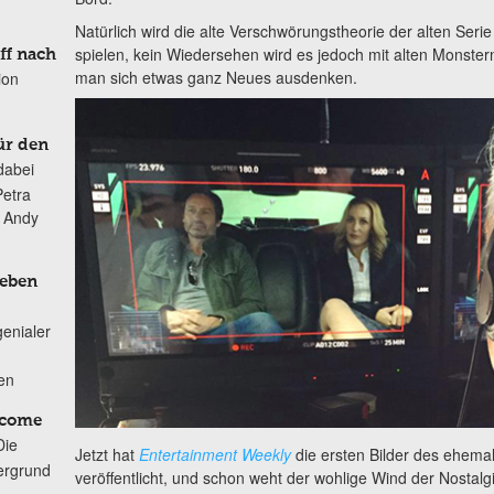
Natürlich wird die alte Verschwörungstheorie der alten Serie
spielen, kein Wiedersehen wird es jedoch mit alten Monstern
ff nach
man sich etwas ganz Neues ausdenken.
ion
ür den
dabei
Petra
n Andy
Leben
genialer
ten
lcome
Die
Jetzt hat
Entertainment Weekly
die ersten Bilder des ehemal
ergrund
veröffentlicht, und schon weht der wohlige Wind der Nostal