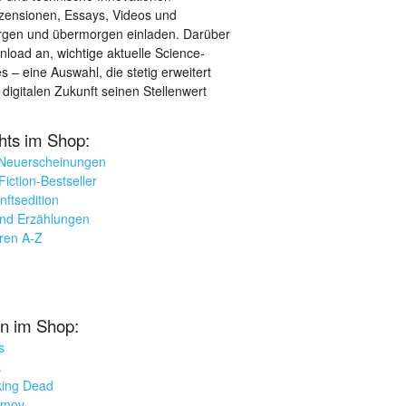
ezensionen, Essays, Videos und
orgen und übermorgen einladen. Darüber
load an, wichtige aktuelle Science-
– eine Auswahl, die stetig erweitert
 digitalen Zukunft seinen Stellenwert
ghts im Shop:
 Neuerscheinungen
iction-Bestseller
nftsedition
und Erzählungen
oren A-Z
n im Shop:
s
k
king Dead
imov