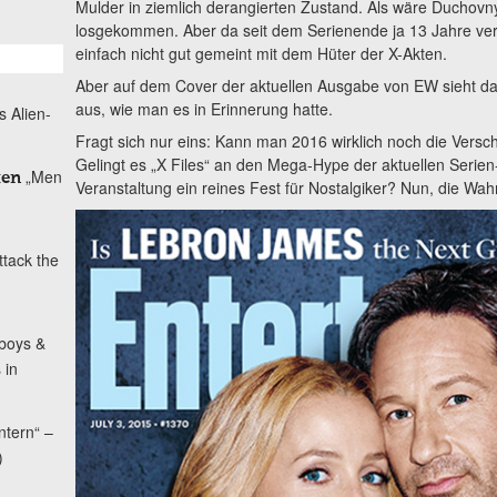
Mulder in ziemlich derangierten Zustand. Als wäre Duchov
losgekommen. Aber da seit dem Serienende ja 13 Jahre verga
einfach nicht gut gemeint mit dem Hüter der X-Akten.
Aber auf dem Cover der aktuellen Ausgabe von EW sieht d
aus, wie man es in Erinnerung hatte.
s Alien-
Fragt sich nur eins: Kann man 2016 wirklich noch die Vers
Gelingt es „X Files“ an den Mega-Hype der aktuellen Serie
„Men
ken
Veranstaltung ein reines Fest für Nostalgiker? Nun, die Wahr
ttack the
boys &
 in
ntern“ –
)