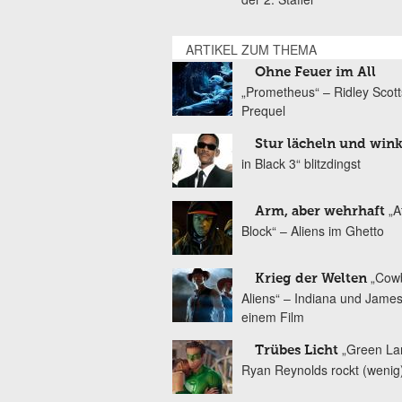
ARTIKEL ZUM THEMA
Ohne Feuer im All
„Prometheus“ – Ridley Scott
Prequel
Stur lächeln und win
in Black 3“ blitzdingst
„A
Arm, aber wehrhaft
Block“ – Aliens im Ghetto
„Cow
Krieg der Welten
Aliens“ – Indiana und James
einem Film
„Green La
Trübes Licht
Ryan Reynolds rockt (wenig