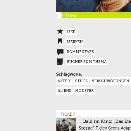
News
LIKE
MERKEN
KOMMENTARE
BÜCHER ZUM THEMA
Schlagworte:
AKTE X
X FILES
VERSCHWÖRUNGEN
ALIENS
MONSTER
TICKER
Bald im Kino: „Das En
Ridley Scotts Adap
Sterne“