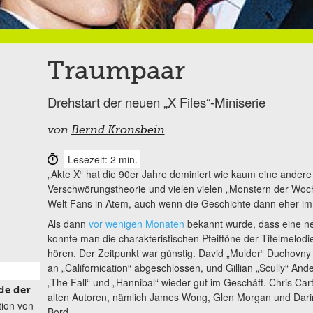
Traumpaar
Drehstart der neuen „X Files“-Miniserie
von
Bernd Kronsbein
Lesezeit: 2 min.
„Akte X“ hat die 90er Jahre dominiert wie kaum eine andere
Verschwörungstheorie und vielen vielen „Monstern der Woche
Welt Fans in Atem, auch wenn die Geschichte dann eher im 
Als dann
vor wenigen Monaten
bekannt wurde, dass eine neu
konnte man die charakteristischen Pfeiftöne der Titelmelod
hören. Der Zeitpunkt war günstig. David „Mulder“ Duchovny 
an „Californication“ abgeschlossen, und Gillian „Scully“ An
„The Fall“ und „Hannibal“ wieder gut im Geschäft. Chris Cart
de der
alten Autoren, nämlich James Wong, Glen Morgan und Dari
tion von
Bord.