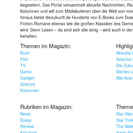
begeistern. Das Portal versammelt aktuelle Nachrichten, R
Kolumnen und will zum Mitdiskutieren über die Welt von m
hinaus bietet diezukunft.de Hunderte von E-Books zum Down
Fiction-Romane ebenso wie die großen Klassiker des Genres 
wird. Denn Lesen – da sind sich alle einig – wird auch in der
behalten.
Themen im Magazin:
Highli
Buch
Aktuelle
Film
Science-F
TV
Die Zuku
Game
Stories 
Gadget
Alle Aut
Science
Kolumnen
Rubriken im Magazin:
Theme
News
Star War
Essay
Star Tre
Review
The Wal
Kolumne
Isaac As