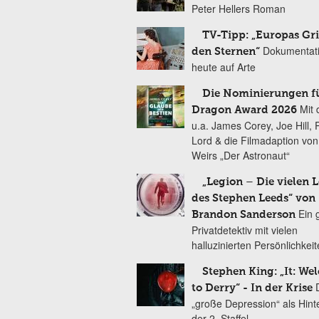
Peter Hellers Roman
TV-Tipp: „Europas Gri
Dokumentat
den Sternen“
heute auf Arte
Die Nominierungen f
Mit 
Dragon Award 2026
u.a. James Corey, Joe Hill, 
Lord & die Filmadaption vo
Weirs „Der Astronaut“
„Legion – Die vielen 
des Stephen Leeds“ von
Ein 
Brandon Sanderson
Privatdetektiv mit vielen
halluzinierten Persönlichkei
Stephen King: „It: We
to Derry“ - In der Krise
„große Depression“ als Hint
der 2. Staffel