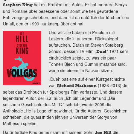
hat ein Problem mit Autos. Er hat mehrere Storys
Stephen King
und Romane über besessene oder sonst wie fies gewordene
Fahrzeuge geschrieben, und dann ist da natürlich der fürchterliche
Unfall, den er 1999 nur knapp überlebt hat.
Und wir alle haben ein Problem mit
Lastern, die in unserem Rückspiegel
auftauchen. Daran ist Steven Spielberg
Schuld, dessen TV-Film „
“ 1971 sehr
Duel
eindrücklich zeigte, zu was ein paar
Tonnen Blech und Gummi imstande sind,
wenn sie einem im Nacken sitzen.
„Duel“ basierte auf einer Kurzgeschichte
von
(1926-2013) der
Richard Matheson
selbst das Drehbuch für Spielbergs Film verfasste. Und diesem
legendären Autor, der u.a. auch „Ich bin Legende“ und „Die
seltsame Geschichte des Mr. C.“ schrieb, wurde 2009 die
Anthologie „He Is Legend“ gewidmet, für die Autoren Geschichten
schrieben, die quasi in den fiktiven Universen der Storys von
Matheson spielen.
Dafür fertigte King gemeinsam mit seinem Sohn
die
Joe Hill