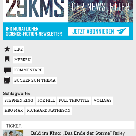
LIKE
MERKEN
KOMMENTARE
BÜCHER ZUM THEMA
Schlagworte:
STEPHEN KING
JOE HILL
FULL THROTTLE
VOLLGAS
HBO MAX
RICHAARD MATHESON
TICKER
Ridley
Bald im Kino: „Das Ende der Sterne“