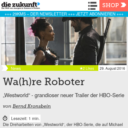
Navigation
SHOP
+++ 29KMS – DER NEWSLETTER +++ JETZT ABONNIEREN +++
News
2 Likes
29. August 2016
Wa(h)re Roboter
„Westworld“ - grandioser neuer Trailer der HBO-Serie
von
Bernd Kronsbein
Lesezeit: 1 min.
Die Dreharbeiten von „Westworld“, der HBO-Serie, die auf Michael