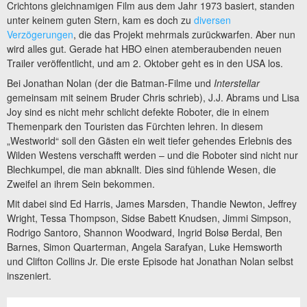
Crichtons gleichnamigen Film aus dem Jahr 1973 basiert, standen
unter keinem guten Stern, kam es doch zu
diversen
Verzögerungen
, die das Projekt mehrmals zurückwarfen. Aber nun
wird alles gut. Gerade hat HBO einen atemberaubenden neuen
Trailer veröffentlicht, und am 2. Oktober geht es in den USA los.
Bei Jonathan Nolan (der die Batman-Filme und
Interstellar
gemeinsam mit seinem Bruder Chris schrieb), J.J. Abrams und Lisa
Joy sind es nicht mehr schlicht defekte Roboter, die in einem
Themenpark den Touristen das Fürchten lehren. In diesem
„Westworld“ soll den Gästen ein weit tiefer gehendes Erlebnis des
Wilden Westens verschafft werden – und die Roboter sind nicht nur
Blechkumpel, die man abknallt. Dies sind fühlende Wesen, die
Zweifel an ihrem Sein bekommen.
Mit dabei sind Ed Harris, James Marsden, Thandie Newton, Jeffrey
Wright, Tessa Thompson, Sidse Babett Knudsen, Jimmi Simpson,
Rodrigo Santoro, Shannon Woodward, Ingrid Bolsø Berdal, Ben
Barnes, Simon Quarterman, Angela Sarafyan, Luke Hemsworth
und Clifton Collins Jr. Die erste Episode hat Jonathan Nolan selbst
inszeniert.