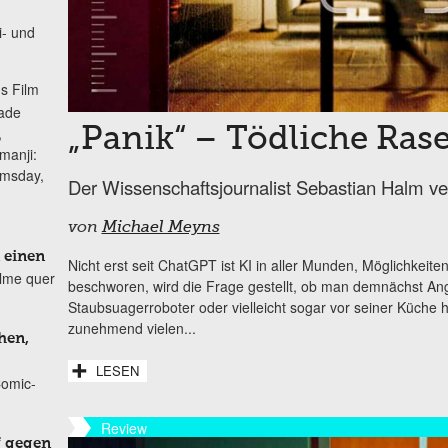
i- und
s Film
lade
,
„Panik“ – Tödliche Ra
manji:
omsday,
Der Wissenschaftsjournalist Sebastian Halm ver
von
Michael Meyns
 einen
Nicht erst seit ChatGPT ist KI in aller Munden, Möglichkei
ilme quer
beschworen, wird die Frage gestellt, ob man demnächst A
Staubsuagerroboter oder vielleicht sogar vor seiner Küche h
zunehmend vielen...
hen,
LESEN
Comic-
Review
f gegen