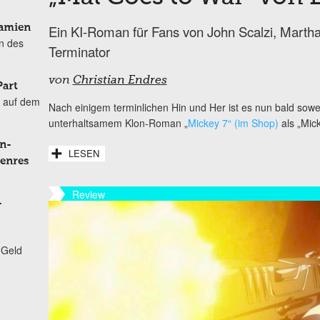
Damien
Ein KI-Roman für Fans von John Scalzi, Martha
n des
Terminator
von
Christian Endres
Part
 auf dem
Nach einigem terminlichen Hin und Her ist es nun bald sowe
unterhaltsamem Klon-Roman „
Mickey 7“ (im Shop)
als „Mick
n-
LESEN
Genres
Review
-
 Geld