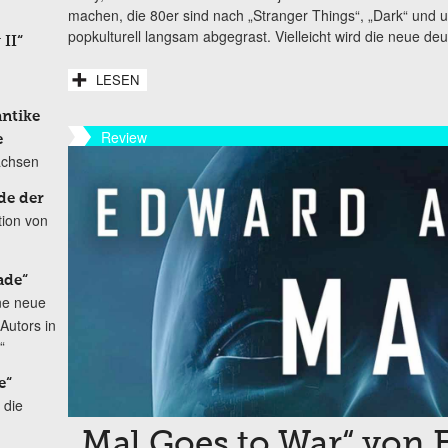
machen, die 80er sind nach „Stranger Things“, „Dark“ und 
popkulturell langsam abgegrast. Vielleicht wird die neue deut
 II“
LESEN
antike
Review
e
achsen
de der
tion von
ade“
ne neue
Autors in
“
e“
 die
„Mal Goes to War“ von