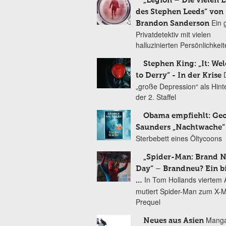
„Legion – Die vielen 
des Stephen Leeds“ von
Ein 
Brandon Sanderson
Privatdetektiv mit vielen
halluzinierten Persönlichkei
Stephen King: „It: We
to Derry“ - In der Krise
„große Depression“ als Hint
der 2. Staffel
Obama empfiehlt: Ge
Saunders „Nachtwache“
Sterbebett eines Öltycoons
„Spider-Man: Brand 
Day“ – Brandneu? Ein b
In Tom Hollands viertem Au
…
mutiert Spider-Man zum X-
Prequel
Manga
Neues aus Asien