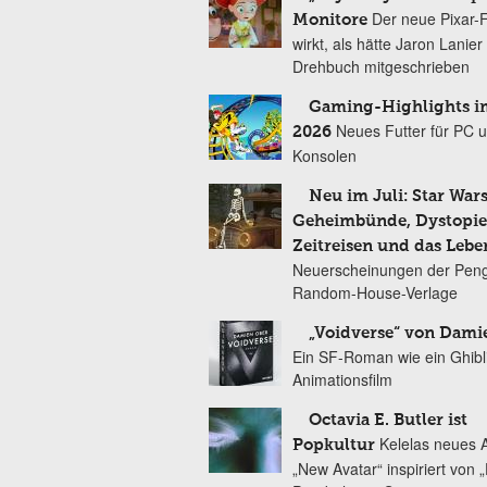
Der neue Pixar-
Monitore
wirkt, als hätte Jaron Lanie
Drehbuch mitgeschrieben
Gaming-Highlights im
Neues Futter für PC 
2026
Konsolen
Neu im Juli: Star Wars
Geheimbünde, Dystopien
Zeitreisen und das Lebe
Neuerscheinungen der Peng
Random-House-Verlage
„Voidverse“ von Dami
Ein SF-Roman wie ein Ghibl
Animationsfilm
Octavia E. Butler ist
Kelelas neues 
Popkultur
„New Avatar“ inspiriert von 