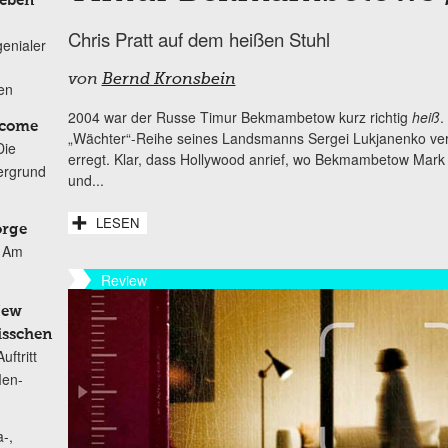
Leben
Chris Pratt auf dem heißen Stuhl
genialer
von
Bernd Kronsbein
ten
2004 war der Russe Timur Bekmambetow kurz richtig
heiß
.
lcome
„Wächter“-Reihe seines Landsmanns Sergei Lukjanenko verf
Die
erregt. Klar, dass Hollywood anrief, wo Bekmambetow Mark 
ergrund
und...
LESEN
orge
Am
Review
New
isschen
ftritt
Men-
-,