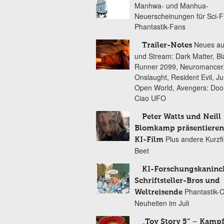
Manhwa- und Manhua-
Neuerscheinungen für Sci-F
Phantastik-Fans
Neues au
Trailer-Notes
und Stream: Dark Matter, B
Runner 2099, Neuromancer
Onslaught, Resident Evil, Ju
Open World, Avengers: Do
Ciao UFO
Peter Watts und Neill
Blomkamp präsentieren
Plus andere Kurzf
KI-Film
Beet
KI-Forschungskaninc
Schriftsteller-Bros und
Phantastik-
Weltreisende
Neuheiten im Juli
„Toy Story 5“ – Kamp