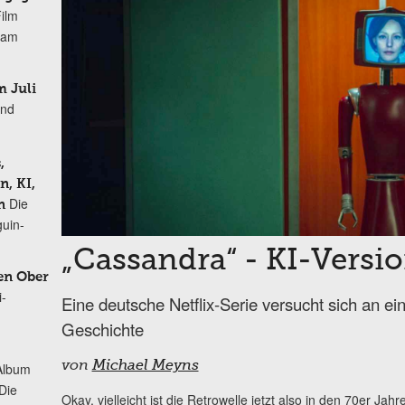
Film
r am
 Juli
und
,
, KI,
Die
n
uin-
„Cassandra“ - KI-Versi
en Ober
i-
Eine deutsche Netflix-Serie versucht sich an ein
Geschichte
von
Michael Meyns
Album
„Die
Okay, vielleicht ist die Retrowelle jetzt also in den 70er 