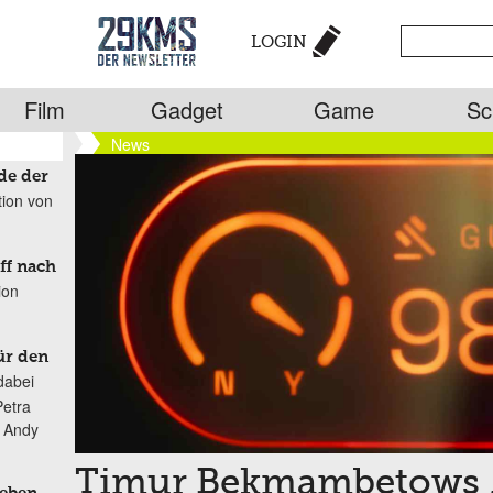
LOGIN
Film
Gadget
Game
Sc
News
de der
tion von
ff nach
ion
ür den
dabei
Petra
n Andy
Timur Bekmambetows 