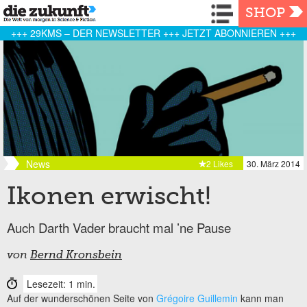
Navigation
SHOP
+++ 29KMS – DER NEWSLETTER +++ JETZT ABONNIEREN +++
News
2 Likes
30. März 2014
Ikonen erwischt!
Auch Darth Vader braucht mal ’ne Pause
von
Bernd Kronsbein
Lesezeit: 1 min.
Auf der wunderschönen Seite von
Grégoire Guillemin
kann man