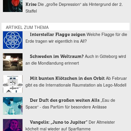
Die „große Depression“ als Hintergrund der 2.
Krise
Staffel
ARTIKEL ZUM THEMA
Welche Flagge für die
Interstellar Flagge zeigen
Erde tragen wir eigentlich ins All?
Auch in Göteborg wird
Schweden im Weltraum?
an die Mondlandung erinnert
Ab Februar
Mit bunten Klötzchen in den Orbit
gibt es die Internationale Raumstation als Lego-Modell
„Eau de
Der Duft des großen weiten Alls
Space“ - das Parfüm für besondere Anlässe
Der Altmeister
Vangelis: „Juno to Jupiter“
köchelt mal wieder auf Sparflamme