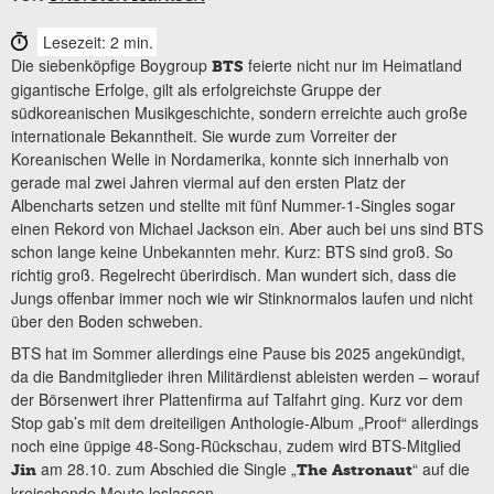
Lesezeit: 2 min.
Die siebenköpfige Boygroup
feierte nicht nur im Heimatland
BTS
gigantische Erfolge, gilt als erfolgreichste Gruppe der
südkoreanischen Musikgeschichte, sondern erreichte auch große
internationale Bekanntheit. Sie wurde zum Vorreiter der
Koreanischen Welle in Nordamerika, konnte sich innerhalb von
gerade mal zwei Jahren viermal auf den ersten Platz der
Albencharts setzen und stellte mit fünf Nummer-1-Singles sogar
einen Rekord von Michael Jackson ein. Aber auch bei uns sind BTS
schon lange keine Unbekannten mehr. Kurz: BTS sind groß. So
richtig groß. Regelrecht überirdisch. Man wundert sich, dass die
Jungs offenbar immer noch wie wir Stinknormalos laufen und nicht
über den Boden schweben.
BTS hat im Sommer allerdings eine Pause bis 2025 angekündigt,
da die Bandmitglieder ihren Militärdienst ableisten werden – worauf
der Börsenwert ihrer Plattenfirma auf Talfahrt ging. Kurz vor dem
Stop gab’s mit dem dreiteiligen Anthologie-Album „Proof“ allerdings
noch eine üppige 48-Song-Rückschau, zudem wird BTS-Mitglied
am 28.10. zum Abschied die Single „
“ auf die
Jin
The Astronaut
kreischende Meute loslassen.