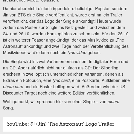
Da hier aber nicht einfach irgendein x-beliebiger Popstar, sondern
Jin von BTS eine Single veröffentlicht, wurde erstmal ein Trailer
veröffentlicht, der das Logo der Single ankündigt! Heute wurde
zudem das Poster zur Single ins Netz gestellt und zwischen dem
24. und 26.10. werden Konzeptfotos zu sehen sein. Für den 26.10.
ist ein weiterer Teaser angekündigt, der das Musikvideo zu „The
Astronaut“ ankündigt und zwei Tage nach der Veröffentlichung des
Musikvideos wird’s dann noch ein
lyric video
geben.
Die Single wird in zwei Varianten erscheinen: In digitaler Form und
als CD. Aber natürlich nicht nur einfach als CD: Der Silberling
erscheint in zwei optisch unterschiedlichen Varianten, denen als
Extras ein Fotobuch, eine
lyric card
, eine Postkarte, Aufkleber, eine
photo card
und ein Poster beiliegen wird. Außerdem wird der US-
Discounter Target noch eine weitere Edition veröffentlichen.
Wohlgemerkt, wir sprechen hier von einer Single – von
einem
Song.
YouTube: 진 (Jin) 'The Astronaut' Logo Trailer