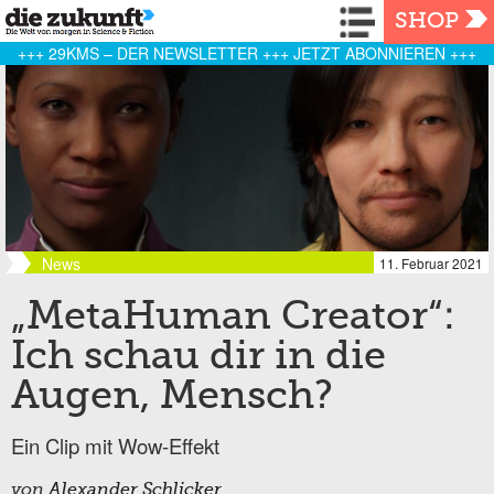
Navigation
SHOP
+++ 29KMS – DER NEWSLETTER +++ JETZT ABONNIEREN +++
News
11. Februar 2021
„MetaHuman Creator“:
Ich schau dir in die
Augen, Mensch?
Ein Clip mit Wow-Effekt
von
Alexander Schlicker