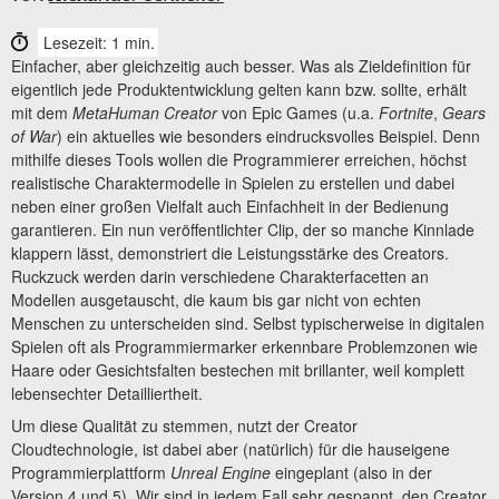
Lesezeit: 1 min.
Einfacher, aber gleichzeitig auch besser. Was als Zieldefinition für
eigentlich jede Produktentwicklung gelten kann bzw. sollte, erhält
mit dem
MetaHuman Creator
von Epic Games (u.a.
Fortnite
,
Gears
of War
) ein aktuelles wie besonders eindrucksvolles Beispiel. Denn
mithilfe dieses Tools wollen die Programmierer erreichen, höchst
realistische Charaktermodelle in Spielen zu erstellen und dabei
neben einer großen Vielfalt auch Einfachheit in der Bedienung
garantieren. Ein nun veröffentlichter Clip, der so manche Kinnlade
klappern lässt, demonstriert die Leistungsstärke des Creators.
Ruckzuck werden darin verschiedene Charakterfacetten an
Modellen ausgetauscht, die kaum bis gar nicht von echten
Menschen zu unterscheiden sind. Selbst typischerweise in digitalen
Spielen oft als Programmiermarker erkennbare Problemzonen wie
Haare oder Gesichtsfalten bestechen mit brillanter, weil komplett
lebensechter Detailliertheit.
Um diese Qualität zu stemmen, nutzt der Creator
Cloudtechnologie, ist dabei aber (natürlich) für die hauseigene
Programmierplattform
Unreal Engine
eingeplant (also in der
Version 4 und 5). Wir sind in jedem Fall sehr gespannt, den Creator