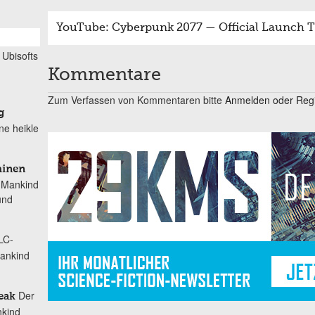
YouTube: Cyberpunk 2077 — Official Launch T
Ubisofts
Kommentare
Zum Verfassen von Kommentaren bitte
Anmelden oder Regis
g
ne heikle
hinen
 Mankind
und
LC-
Mankind
Der
reak
nkind