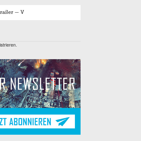
railer — V
trieren.