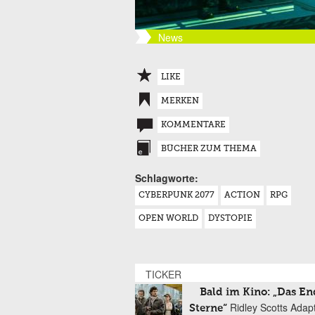
News
LIKE
MERKEN
KOMMENTARE
BÜCHER ZUM THEMA
Schlagworte:
CYBERPUNK 2077
ACTION
RPG
OPEN WORLD
DYSTOPIE
TICKER
Bald im Kino: „Das En
Ridley Scotts Adap
Sterne“