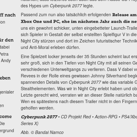
des Hypes um
Cyberpunk 2077
legte.
Passend zum nun also tatsächlich erfolgenden
Release am
ff nach
ion
Xbox One und PC, ehe im nächsten Jahr auch die n
uns ein gewohnt schicker, unten eingebetteter Launch-Traile
sich Spieler in Gestalt der selbst erstellten Spielfigur V in 
Night City stürzen und dort im Zeichen futuristischer Technik
ür den
dabei
und Anti-Moral erleben dürfen.
Petra
Eine Spielzeit locker jenseits der 35 Stunden scheint laut e
n Andy
sehr groß, sich in den Tiefen von Night City mit all seine
verschiedenen Unterweltgangs zu verlieren. Dass V dabei 
Revees in der Rolle eines gewissen Johnny Silverhand begle
Leben
spannenden Details von
Cyberpunk 2077
wie das variable 
Stealthelementen. Was wir in Night City erlebt haben und ob
genialer
Letzte gerecht wird, verraten wir an dieser Stelle natürlich 
Wen es spätestens nach diesem Trailer nicht in den Fingern 
ten
geholfen werden.
• CD Projekt Red • Action-RPG • PS4/Xb
Cyberpunk 2077
lcome
Series X)
Die
ergrund
Abb. © Bandai Namco