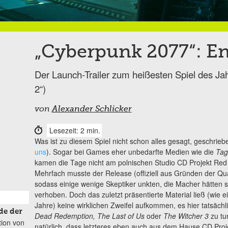
„Cyberpunk 2077“: En
Der Launch-Trailer zum heißesten Spiel des Jah
2“)
von
Alexander Schlicker
Lesezeit: 2 min.
Was ist zu diesem Spiel nicht schon alles gesagt, geschrie
uns
). Sogar bei Games eher unbedarfte Medien wie die
Tag
kamen die Tage nicht am polnischen Studio CD Projekt Red
Mehrfach musste der Release (offiziell aus Gründen der Qu
sodass einige wenige Skeptiker unkten, die Macher hätten si
verhoben. Doch das zuletzt präsentierte Material ließ (wie ei
Jahre) keine wirklichen Zweifel aufkommen, es hier tatsächl
de der
Dead Redemption, The Last of Us
oder
The Witcher 3
zu tu
tion von
natürlich, dass letzteres eben auch aus dem Hause CD Pro