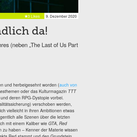
3 Likes
9. Dezember 2020
dlich da!
res (neben „The Last of Us Part
ben und herbeigesehnt worden (
auch von
esthemen
oder das Kulturmagazin
TTT
 und deren RPG-Dystopie vorbei.
alitätssicherung) verschoben werden,
ch vielleicht in ihren Ambitionen etwas
gentlich alle Szenen über die letzten
ich mit einem Kaliber wie
GTA
,
Red
n zu haben – Kenner der Materie wissen
jekts Red stammt und den Grundstein