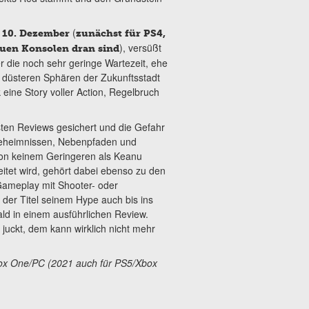
(
 10. Dezember
zunächst für PS4,
), versüßt
euen Konsolen dran sind
r die noch sehr geringe Wartezeit, ehe
die düsteren Sphären der Zukunftsstadt
 eine Story voller Action, Regelbruch
rsten Reviews gesichert und die Gefahr
n Geheimnissen, Nebenpfaden und
von keinem Geringeren als Keanu
itet wird, gehört dabei ebenso zu den
Gameplay mit Shooter- oder
 der Titel seinem Hype auch bis ins
bald in einem ausführlichen Review.
juckt, dem kann wirklich nicht mehr
ox One/PC (2021 auch für PS5/Xbox