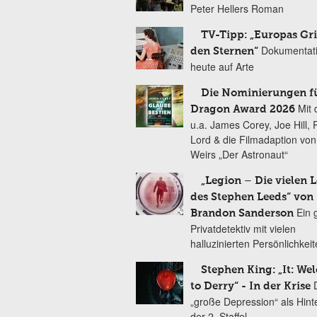
Peter Hellers Roman
TV-Tipp: „Europas Gri
Dokumentat
den Sternen“
heute auf Arte
Die Nominierungen f
Mit 
Dragon Award 2026
u.a. James Corey, Joe Hill, 
Lord & die Filmadaption vo
Weirs „Der Astronaut“
„Legion – Die vielen 
des Stephen Leeds“ von
Ein 
Brandon Sanderson
Privatdetektiv mit vielen
halluzinierten Persönlichkei
Stephen King: „It: We
to Derry“ - In der Krise
„große Depression“ als Hint
der 2. Staffel