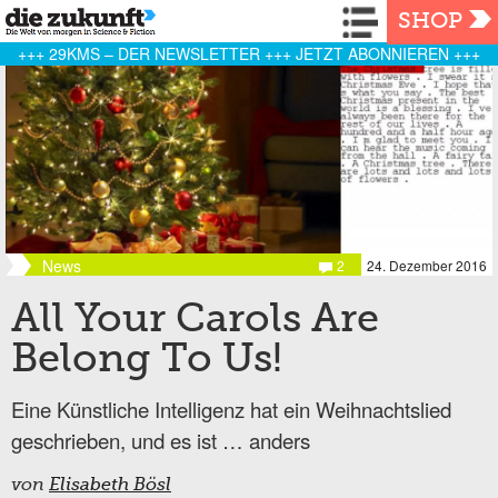
Navigation
SHOP
+++ 29KMS – DER NEWSLETTER +++ JETZT ABONNIEREN +++
News
2
24. Dezember 2016
All Your Carols Are
Belong To Us!
Eine Künstliche Intelligenz hat ein Weihnachtslied
geschrieben, und es ist … anders
von
Elisabeth Bösl