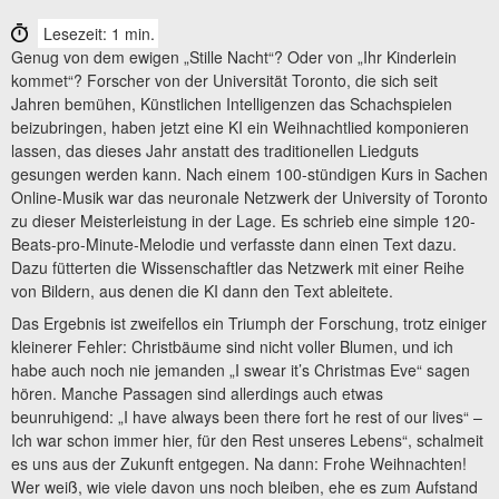
Lesezeit: 1 min.
Genug von dem ewigen „Stille Nacht“? Oder von „Ihr Kinderlein
kommet“? Forscher von der Universität Toronto, die sich seit
Jahren bemühen, Künstlichen Intelligenzen das Schachspielen
beizubringen, haben jetzt eine KI ein Weihnachtlied komponieren
lassen, das dieses Jahr anstatt des traditionellen Liedguts
gesungen werden kann. Nach einem 100-stündigen Kurs in Sachen
Online-Musik war das neuronale Netzwerk der University of Toronto
zu dieser Meisterleistung in der Lage. Es schrieb eine simple 120-
Beats-pro-Minute-Melodie und verfasste dann einen Text dazu.
Dazu fütterten die Wissenschaftler das Netzwerk mit einer Reihe
von Bildern, aus denen die KI dann den Text ableitete.
Das Ergebnis ist zweifellos ein Triumph der Forschung, trotz einiger
kleinerer Fehler: Christbäume sind nicht voller Blumen, und ich
habe auch noch nie jemanden „I swear it’s Christmas Eve“ sagen
hören. Manche Passagen sind allerdings auch etwas
beunruhigend: „I have always been there fort he rest of our lives“ –
Ich war schon immer hier, für den Rest unseres Lebens“, schalmeit
es uns aus der Zukunft entgegen. Na dann: Frohe Weihnachten!
Wer weiß, wie viele davon uns noch bleiben, ehe es zum Aufstand