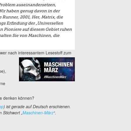
 Problem auseinandersetzen,
Wir haben genug davon in der
e Runner
,
2001
,
Her
,
Matrix
, die
ngs Erfindung der „Universellen
n Pioniere auf diesem Gebiet ruhen
 halten Sie von Maschinen, die
er wer nach interessantem Lesestoff
zum
be),
rne
die denken können?
op
) ist gerade auf Deutsch erschienen.
 Stichwort „
Maschinen-März
“.