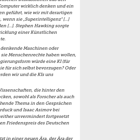
b Computer wirklich denken und ein
 geführt, wie wir mit derartigen
 wenn sie „Superintelligenz“ […]
llen […]. Stephen Hawking sorgte
twicklung einer Künstlichen
te.
as denkende Maschinen oder
n sie Menschenrechte haben wollen,
egierungsform würde eine KI (für
ie für sich selbst bevorzugen? Oder
erden wir und die KIs uns
issenschaften, die hinter den
cken, sowohl als Forscher als auch
rschende Thema in den Gesprächen
duck und Isaac Asimov bei
seither unvermindert fortgesetzt
den Friedenspreis des Deutschen
t in einer neuen Ära, der Ära der