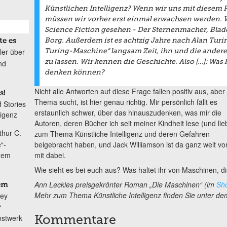
Künstlichen Intelligenz? Wenn wir uns mit diesem
müssen wir vorher erst einmal erwachsen werden. 
Science Fiction gesehen -
Der Sternenmache
r,
Blad
te es
Borg. Außerdem ist es achtzig Jahre nach Alan Turi
ller über
Turing-Maschine“ langsam Zeit, ihn und die andere
nd
zu lassen. Wir kennen die Geschichte. Also […]: Was
denken können?
Nicht alle Antworten auf diese Frage fallen positiv aus, ab
s!
Thema sucht, ist hier genau richtig. Mir persönlich fällt es
 Stories
erstaunlich schwer, über das hinauszudenken, was mir die
ligenz
Autoren, deren Bücher ich seit meiner Kindheit lese (und lie
thur C.
zum Thema Künstliche Intelligenz und deren Gefahren
beigebracht haben, und Jack Williamson ist da ganz weit vo
“-
mit dabei.
inem
Wie sieht es bei euch aus? Was haltet ihr von Maschinen, 
Ann Leckies preisgekrönter Roman „Die Maschinen“ (im
Sh
em
Mehr zum Thema Künstliche Intelligenz finden Sie unter dem
ley
“
unstwerk
Kommentare