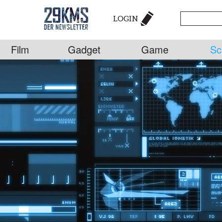
LOGIN
Film
Gadget
Game
Sc