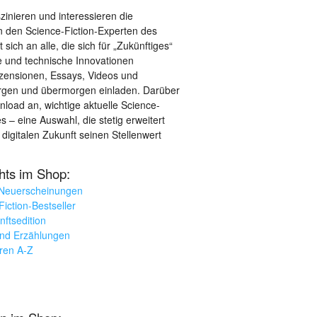
szinieren und interessieren die
 den Science-Fiction-Experten des
sich an alle, die sich für „Zukünftiges“
le und technische Innovationen
ezensionen, Essays, Videos und
orgen und übermorgen einladen. Darüber
load an, wichtige aktuelle Science-
– eine Auswahl, die stetig erweitert
 digitalen Zukunft seinen Stellenwert
ghts im Shop:
 Neuerscheinungen
iction-Bestseller
nftsedition
und Erzählungen
oren A-Z