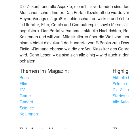
Die Zukunft und alle Aspekte, die mit ihr verbunden sind, fa
Menschen schon immer. Das Portal diezukunft.de wurde von
Heyne-Verlags mit großer Leidenschaft entwickelt und richtet 
in Literatur, Film, Comic und Computerspiel sowie für sozia
begeistern. Das Portal versammelt aktuelle Nachrichten, R
Kolumnen und will zum Mitdiskutieren über die Welt von m
hinaus bietet diezukunft.de Hunderte von E-Books zum Down
Fiction-Romane ebenso wie die großen Klassiker des Genres 
wird. Denn Lesen – da sind sich alle einig – wird auch in der
behalten.
Themen im Magazin:
Highli
Buch
Aktuelle
Film
Science-F
TV
Die Zuku
Game
Stories 
Gadget
Alle Aut
Science
Kolumnen