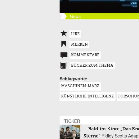
News
LIKE
MERKEN
KOMMENTARE
BÜCHER ZUM THEMA
Schlagworte:
MASCHINEN-MÄRZ
KÜNSTLICHE INTELLIGENZ
FORSCHU
TICKER
Bald im Kino: „Das En
Ridley Scotts Adap
Sterne“