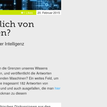
1 Likes
20. Februar 2015
lich von
en?
r Intelligenz
h an die Grenzen unseres Wissens
, und veröffentlicht die Antworten
nkenden Maschinen? Ein weites Feld, um
die insgesamt 182 Antworten von
d und und auch ausgefallen, die man
hier
rockman zu diesem
phischen Diskussionen aus den