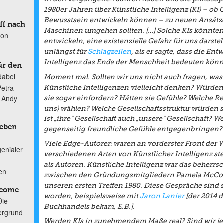
1980er Jahren über Künstliche Intelligenz (KI) – o
Bewusstsein entwickeln können – zu neuen Ansätzen
ff nach
Maschinen umgehen sollten. […] Solche KIs könnten,
ion
entwickeln, eine existenzielle Gefahr für uns darste
unlängst für
Schlagzeilen
, als er sagte, dass die En
Intelligenz das Ende der Menschheit bedeuten könn
ür den
dabei
Moment mal. Sollten wir uns nicht auch fragen, w
Petra
Künstliche Intelligenzen vielleicht denken? Würde
n Andy
sie sogar einfordern? Hätten sie Gefühle? Welche R
uns) wählen? Welche Gesellschaftsstruktur würden s
ist „ihre“ Gesellschaft auch „unsere“ Gesellschaft? W
Leben
gegenseitig freundliche Gefühle entgegenbringen?
Viele Edge-Autoren waren an vorderster Front der W
genialer
verschiedenen Arten von Künstlicher Intelligenz ste
als Autoren. Künstliche Intelligenz war das beher
ten
zwischen den Gründungsmitgliedern Pamela McCor
unseren ersten Treffen 1980. Diese Gespräche sind 
lcome
worden, beispielsweise mit
Jaron Lanier
[der 2014 
Die
Buchhandels bekam, E.B.].
ergrund
Werden KIs in zunehmendem Maße real? Sind wir jetz