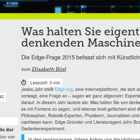
Was halten Sie eigent
denkenden Maschin
Die Edge-Frage 2015 befasst sich mit Künstliche
von
Elisabeth Bösl
Lesezeit: 3 min.
Jedes Jahr stellt
Edge.org
, eine Internetplattform, die sic
vorwagt, eine Frage an – sagen wir ganz allgemein: Experten
NG
darauf. In diesem Jahr lautete sie: Was halten Sie von de
es mit Fontane zu sagen, und ebenso breit gefächert sind 
Philosophen, Robotik-Experten, Physikern, Journalisten un
nachlesen kann. Edge-Gründer und Literaturagent John B
Gedankenexperiment:
de der
tion von
In den vergangenen Jahren haben uns die philoso