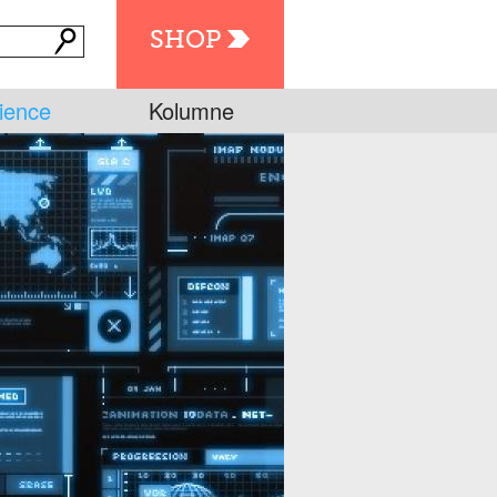
SHOP
ience
Kolumne