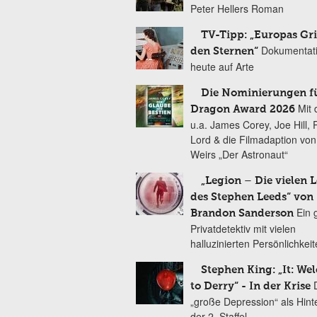
Peter Hellers Roman
TV-Tipp: „Europas Gri
Dokumentat
den Sternen“
heute auf Arte
Die Nominierungen f
Mit 
Dragon Award 2026
u.a. James Corey, Joe Hill, 
Lord & die Filmadaption vo
Weirs „Der Astronaut“
„Legion – Die vielen 
des Stephen Leeds“ von
Ein 
Brandon Sanderson
Privatdetektiv mit vielen
halluzinierten Persönlichkei
Stephen King: „It: We
to Derry“ - In der Krise
„große Depression“ als Hint
der 2. Staffel