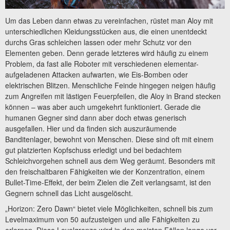
Um das Leben dann etwas zu vereinfachen, rüstet man Aloy mit
unterschiedlichen Kleidungsstücken aus, die einen unentdeckt
durchs Gras schleichen lassen oder mehr Schutz vor den
Elementen geben. Denn gerade letzteres wird häufig zu einem
Problem, da fast alle Roboter mit verschiedenen elementar-
aufgeladenen Attacken aufwarten, wie Eis-Bomben oder
elektrischen Blitzen. Menschliche Feinde hingegen neigen häufig
zum Angreifen mit lästigen Feuerpfeilen, die Aloy in Brand stecken
können – was aber auch umgekehrt funktioniert. Gerade die
humanen Gegner sind dann aber doch etwas generisch
ausgefallen. Hier und da finden sich auszuräumende
Banditenlager, bewohnt von Menschen. Diese sind oft mit einem
gut platzierten Kopfschuss erledigt und bei bedachtem
Schleichvorgehen schnell aus dem Weg geräumt. Besonders mit
den freischaltbaren Fähigkeiten wie der Konzentration, einem
Bullet-Time-Effekt, der beim Zielen die Zeit verlangsamt, ist den
Gegnern schnell das Licht ausgelöscht.
„Horizon: Zero Dawn“ bietet viele Möglichkeiten, schnell bis zum
Levelmaximum von 50 aufzusteigen und alle Fähigkeiten zu
erlernen. Diese Levelgrenze wird in den meisten Fällen lange vor