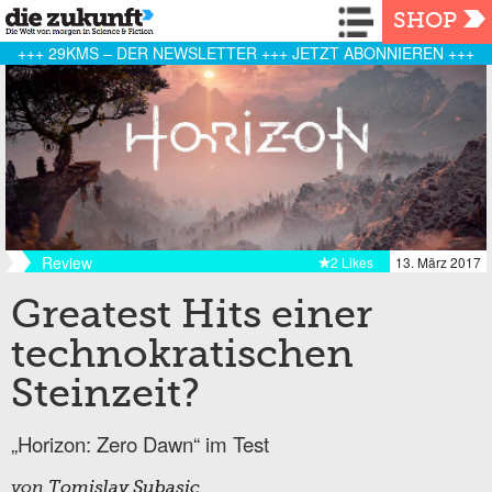
Navigation
SHOP
+++ 29KMS – DER NEWSLETTER +++ JETZT ABONNIEREN +++
Review
2 Likes
13. März 2017
Greatest Hits einer
technokratischen
Steinzeit?
„Horizon: Zero Dawn“ im Test
von
Tomislav Subasic