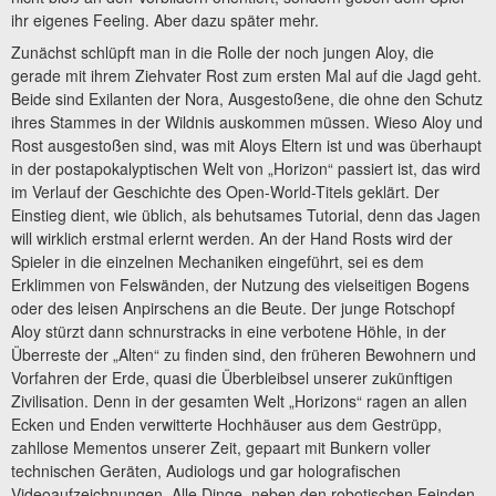
ihr eigenes Feeling. Aber dazu später mehr.
Zunächst schlüpft man in die Rolle der noch jungen Aloy, die
gerade mit ihrem Ziehvater Rost zum ersten Mal auf die Jagd geht.
Beide sind Exilanten der Nora, Ausgestoßene, die ohne den Schutz
ihres Stammes in der Wildnis auskommen müssen. Wieso Aloy und
Rost ausgestoßen sind, was mit Aloys Eltern ist und was überhaupt
in der postapokalyptischen Welt von „Horizon“ passiert ist, das wird
im Verlauf der Geschichte des Open-World-Titels geklärt. Der
Einstieg dient, wie üblich, als behutsames Tutorial, denn das Jagen
will wirklich erstmal erlernt werden. An der Hand Rosts wird der
Spieler in die einzelnen Mechaniken eingeführt, sei es dem
Erklimmen von Felswänden, der Nutzung des vielseitigen Bogens
oder des leisen Anpirschens an die Beute. Der junge Rotschopf
Aloy stürzt dann schnurstracks in eine verbotene Höhle, in der
Überreste der „Alten“ zu finden sind, den früheren Bewohnern und
Vorfahren der Erde, quasi die Überbleibsel unserer zukünftigen
Zivilisation. Denn in der gesamten Welt „Horizons“ ragen an allen
Ecken und Enden verwitterte Hochhäuser aus dem Gestrüpp,
zahllose Mementos unserer Zeit, gepaart mit Bunkern voller
technischen Geräten, Audiologs und gar holografischen
Videoaufzeichnungen. Alle Dinge, neben den robotischen Feinden,