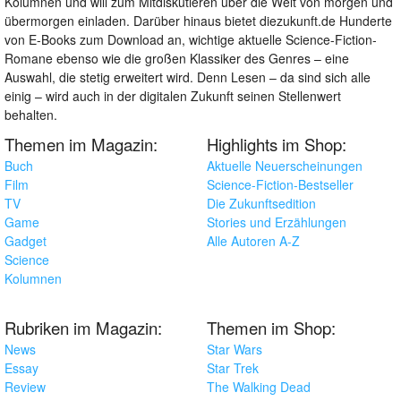
Kolumnen und will zum Mitdiskutieren über die Welt von morgen und
übermorgen einladen. Darüber hinaus bietet diezukunft.de Hunderte
von E-Books zum Download an, wichtige aktuelle Science-Fiction-
Romane ebenso wie die großen Klassiker des Genres – eine
Auswahl, die stetig erweitert wird. Denn Lesen – da sind sich alle
einig – wird auch in der digitalen Zukunft seinen Stellenwert
behalten.
Themen im Magazin:
Highlights im Shop:
Buch
Aktuelle Neuerscheinungen
Film
Science-Fiction-Bestseller
TV
Die Zukunftsedition
Game
Stories und Erzählungen
Gadget
Alle Autoren A-Z
Science
Kolumnen
Rubriken im Magazin:
Themen im Shop:
News
Star Wars
Essay
Star Trek
Review
The Walking Dead