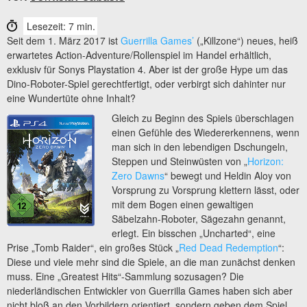
Lesezeit: 7 min.
Seit dem 1. März 2017 ist
Guerrilla Games’
(„Killzone“) neues, heiß
erwartetes Action-Adventure/Rollenspiel im Handel erhältlich,
exklusiv für Sonys Playstation 4. Aber ist der große Hype um das
Dino-Roboter-Spiel gerechtfertigt, oder verbirgt sich dahinter nur
eine Wundertüte ohne Inhalt?
Gleich zu Beginn des Spiels überschlagen
einen Gefühle des Wiedererkennens, wenn
man sich in den lebendigen Dschungeln,
Steppen und Steinwüsten von „
Horizon:
Zero Dawns
“ bewegt und Heldin Aloy von
Vorsprung zu Vorsprung klettern lässt, oder
mit dem Bogen einen gewaltigen
Säbelzahn-Roboter, Sägezahn genannt,
erlegt. Ein bisschen „Uncharted“, eine
Prise „Tomb Raider“, ein großes Stück „
Red Dead Redemption
“:
Diese und viele mehr sind die Spiele, an die man zunächst denken
muss. Eine „Greatest Hits“-Sammlung sozusagen? Die
niederländischen Entwickler von Guerrilla Games haben sich aber
nicht bloß an den Vorbildern orientiert, sondern geben dem Spiel