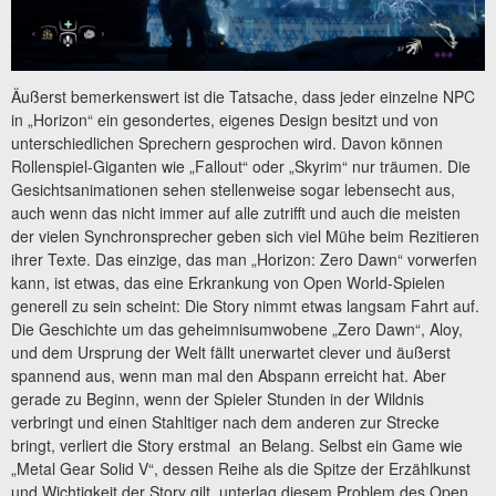
Äußerst bemerkenswert ist die Tatsache, dass jeder einzelne NPC
in „Horizon“ ein gesondertes, eigenes Design besitzt und von
unterschiedlichen Sprechern gesprochen wird. Davon können
Rollenspiel-Giganten wie „Fallout“ oder „Skyrim“ nur träumen. Die
Gesichtsanimationen sehen stellenweise sogar lebensecht aus,
auch wenn das nicht immer auf alle zutrifft und auch die meisten
der vielen Synchronsprecher geben sich viel Mühe beim Rezitieren
ihrer Texte. Das einzige, das man „Horizon: Zero Dawn“ vorwerfen
kann, ist etwas, das eine Erkrankung von Open World-Spielen
generell zu sein scheint: Die Story nimmt etwas langsam Fahrt auf.
Die Geschichte um das geheimnisumwobene „Zero Dawn“, Aloy,
und dem Ursprung der Welt fällt unerwartet clever und äußerst
spannend aus, wenn man mal den Abspann erreicht hat. Aber
gerade zu Beginn, wenn der Spieler Stunden in der Wildnis
verbringt und einen Stahltiger nach dem anderen zur Strecke
bringt, verliert die Story erstmal an Belang. Selbst ein Game wie
„Metal Gear Solid V“, dessen Reihe als die Spitze der Erzählkunst
und Wichtigkeit der Story gilt, unterlag diesem Problem des Open