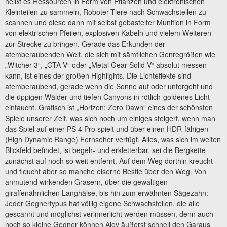
heißt es Ressourcen in Form von Pflanzen und elektronischen
Kleinteilen zu sammeln, Roboter-Tiere nach Schwachstellen zu
scannen und diese dann mit selbst gebastelter Munition in Form
von elektrischen Pfeilen, explosiven Kabeln und vielem Weiteren
zur Strecke zu bringen. Gerade das Erkunden der
atemberaubenden Welt, die sich mit sämtlichen Genregrößen wie
„Witcher 3“, „GTA V“ oder „Metal Gear Solid V“ absolut messen
kann, ist eines der großen Highlights. Die Lichteffekte sind
atemberaubend, gerade wenn die Sonne auf oder untergeht und
die üppigen Wälder und tiefen Canyons in rötlich-goldenes Licht
eintaucht. Grafisch ist „Horizon: Zero Dawn“ eines der schönsten
Spiele unserer Zeit, was sich noch um einiges steigert, wenn man
das Spiel auf einer PS 4 Pro spielt und über einen HDR-fähigen
(High Dynamic Range) Fernseher verfügt. Alles, was sich im weiten
Blickfeld befindet, ist begeh- und erkletterbar, sei die Bergkette
zunächst auf noch so weit entfernt. Auf dem Weg dorthin kreucht
und fleucht aber so manche eiserne Bestie über den Weg. Von
anmutend wirkenden Grasern, über die gewaltigen
giraffenähnlichen Langhälse, bis hin zum erwähnten Sägezahn:
Jeder Gegnertypus hat völlig eigene Schwachstellen, die alle
gescannt und möglichst verinnerlicht werden müssen, denn auch
noch so kleine Gegner können Aloy äußerst schnell den Garaus