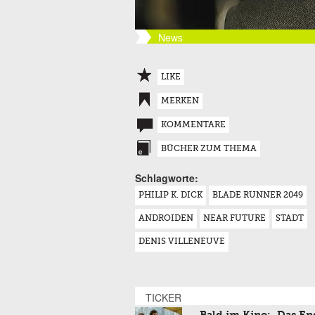
News
LIKE
MERKEN
KOMMENTARE
BÜCHER ZUM THEMA
Schlagworte:
PHILIP K. DICK
BLADE RUNNER 2049
ANDROIDEN
NEAR FUTURE
STADT
DENIS VILLENEUVE
TICKER