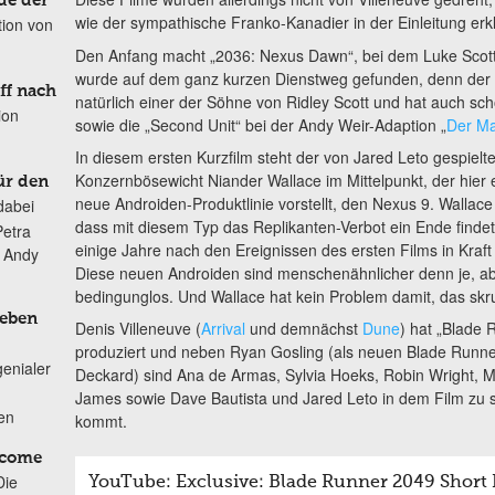
de der
wie der sympathische Franko-Kanadier in der Einleitung erkl
tion von
Den Anfang macht „2036: Nexus Dawn“, bei dem Luke Scott 
wurde auf dem ganz kurzen Dienstweg gefunden, denn der 
ff nach
natürlich einer der Söhne von Ridley Scott und hat auch s
ion
sowie die „Second Unit“ bei der Andy Weir-Adaption „
Der Ma
In diesem ersten Kurzfilm steht der von Jared Leto gespielt
Konzernbösewicht Niander Wallace im Mittelpunkt, der hier 
ür den
neue Androiden-Produktlinie vorstellt, den Nexus 9. Wallace 
dabei
dass mit diesem Typ das Replikanten-Verbot ein Ende findet
Petra
einige Jahre nach den Ereignissen des ersten Films in Kraft 
n Andy
Diese neuen Androiden sind menschenähnlicher denn je, abe
bedingunglos. Und Wallace hat kein Problem damit, das skr
Leben
Denis Villeneuve (
Arrival
und demnächst
Dune
) hat „Blade 
produziert und neben Ryan Gosling (als neuen Blade Runner
genialer
Deckard) sind Ana de Armas, Sylvia Hoeks, Robin Wright, Ma
James sowie Dave Bautista und Jared Leto in dem Film zu s
ten
kommt.
lcome
Die
YouTube: Exclusive: Blade Runner 2049 Short