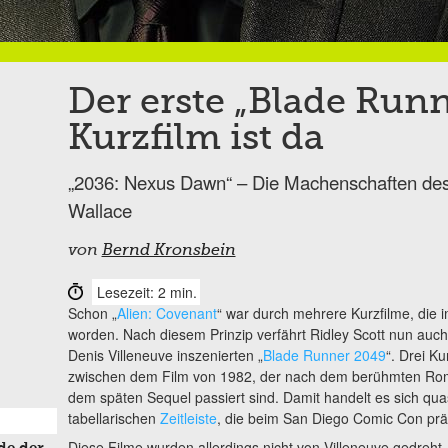
Der erste „Blade Run
Kurzfilm ist da
„2036: Nexus Dawn“ – Die Machenschaften de
Wallace
von
Bernd Kronsbein
Lesezeit: 2 min.
Schon „
Alien: Covenant
“ war durch mehrere Kurzfilme, die 
worden. Nach diesem Prinzip verfährt Ridley Scott nun auc
Denis Villeneuve inszenierten „
Blade Runner 2049
“. Drei Ku
zwischen dem Film von 1982, der nach dem berühmten Roma
dem späten Sequel passiert sind. Damit handelt es sich qua
tabellarischen
Zeitleiste
, die beim San Diego Comic Con prä
Diese Filme wurden allerdings nicht von Villeneuve gedreht,