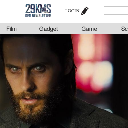
LOGIN
Film
Gadget
Game
Sc