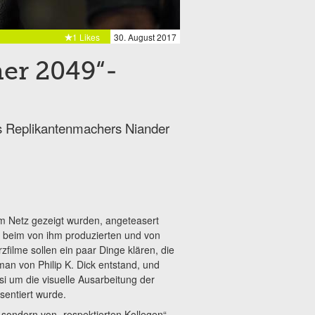
1 Likes
30. August 2017
ner 2049“-
s Replikantenmachers Niander
im Netz gezeigt wurden, angeteasert
h beim von ihm produzierten und von
rzfilme sollen ein paar Dinge klären, die
n von Philip K. Dick entstand, und
si um die visuelle Ausarbeitung der
sentiert wurde.
 sondern von „respektierten Kollegen“,