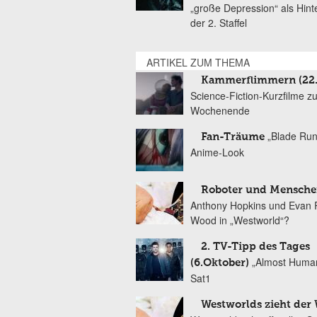
„große Depression“ als Hint
der 2. Staffel
ARTIKEL ZUM THEMA
Kammerflimmern (22.
Science-Fiction-Kurzfilme z
Wochenende
„Blade Run
Fan-Träume
Anime-Look
Roboter und Mensch
Anthony Hopkins und Evan 
Wood in „Westworld“?
2. TV-Tipp des Tages
„Almost Human
(6.Oktober)
Sat1
Westworlds zieht der