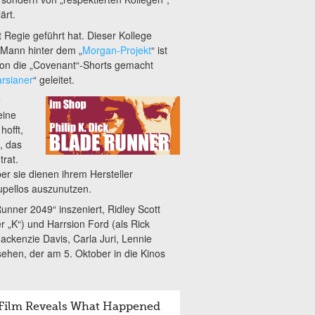
ärt.
Regie geführt hat. Dieser Kollege
Mann hinter dem „
Morgan-Projekt
“ ist
chon die „Covenant“-Shorts gemacht
rsianer
“ geleitet.
e
eine
hofft,
, das
trat.
r sie dienen ihrem Hersteller
upellos auszunutzen.
Runner 2049“ inszeniert, Ridley Scott
 „K“) und Harrsion Ford (als Rick
ckenzie Davis, Carla Juri, Lennie
ehen, der am 5. Oktober in die Kinos
 Film Reveals What Happened