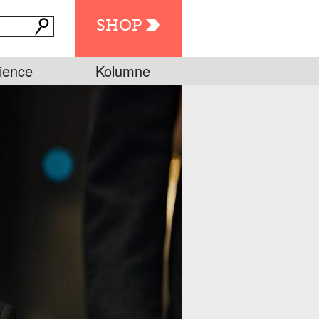
SHOP
ience
Kolumne