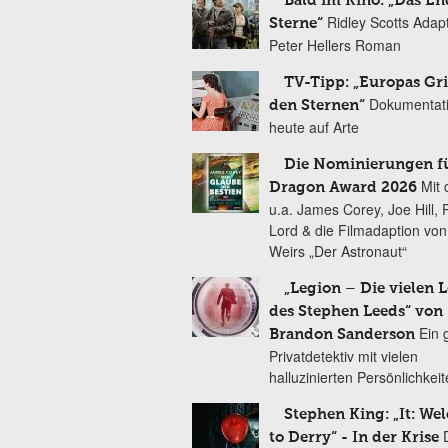
Bald im Kino: „Das En
Ridley Scotts Adap
Sterne“
Peter Hellers Roman
TV-Tipp: „Europas Gri
Dokumentat
den Sternen“
heute auf Arte
Die Nominierungen f
Mit 
Dragon Award 2026
u.a. James Corey, Joe Hill, 
Lord & die Filmadaption vo
Weirs „Der Astronaut“
„Legion – Die vielen 
des Stephen Leeds“ von
Ein 
Brandon Sanderson
Privatdetektiv mit vielen
halluzinierten Persönlichkei
Stephen King: „It: We
to Derry“ - In der Krise