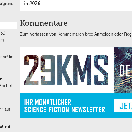
ergrund
in 2036
Kommentare
Zum Verfassen von Kommentaren bitte
Anmelden oder Regis
3.)
um
ner“ im
en
Rachel
“ auf
 Wind