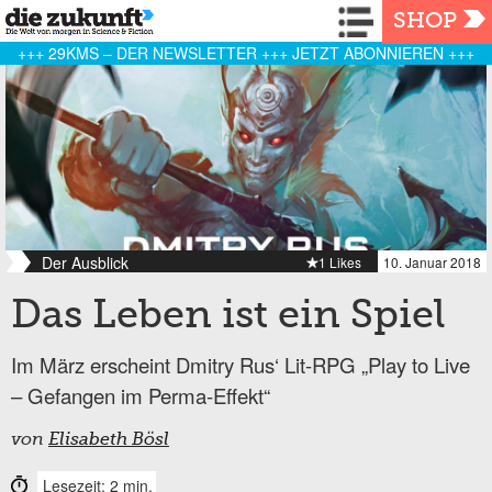
Navigation
SHOP
+++ 29KMS – DER NEWSLETTER +++ JETZT ABONNIEREN +++
Der Ausblick
1 Likes
10. Januar 2018
Das Leben ist ein Spiel
Im März erscheint Dmitry Rus‘ Lit-RPG „Play to Live
– Gefangen im Perma-Effekt“
von
Elisabeth Bösl
Lesezeit: 2 min.