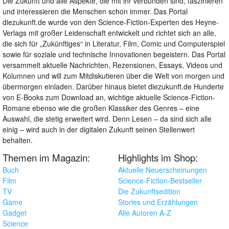
Die Zukunft und alle Aspekte, die mit ihr verbunden sind, faszinieren
und interessieren die Menschen schon immer. Das Portal
diezukunft.de wurde von den Science-Fiction-Experten des Heyne-
Verlags mit großer Leidenschaft entwickelt und richtet sich an alle,
die sich für „Zukünftiges“ in Literatur, Film, Comic und Computerspiel
sowie für soziale und technische Innovationen begeistern. Das Portal
versammelt aktuelle Nachrichten, Rezensionen, Essays, Videos und
Kolumnen und will zum Mitdiskutieren über die Welt von morgen und
übermorgen einladen. Darüber hinaus bietet diezukunft.de Hunderte
von E-Books zum Download an, wichtige aktuelle Science-Fiction-
Romane ebenso wie die großen Klassiker des Genres – eine
Auswahl, die stetig erweitert wird. Denn Lesen – da sind sich alle
einig – wird auch in der digitalen Zukunft seinen Stellenwert
behalten.
Themen im Magazin:
Highlights im Shop:
Buch
Aktuelle Neuerscheinungen
Film
Science-Fiction-Bestseller
TV
Die Zukunftsedition
Game
Stories und Erzählungen
Gadget
Alle Autoren A-Z
Science