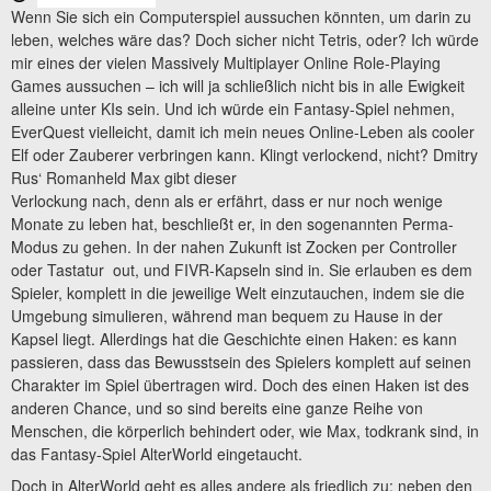
Wenn Sie sich ein Computerspiel aussuchen könnten, um darin zu
leben, welches wäre das? Doch sicher nicht Tetris, oder? Ich würde
mir eines der vielen Massively Multiplayer Online Role-Playing
Games aussuchen – ich will ja schließlich nicht bis in alle Ewigkeit
alleine unter KIs sein. Und ich würde ein Fantasy-Spiel nehmen,
EverQuest vielleicht, damit ich mein neues Online-Leben als cooler
Elf oder Zauberer verbringen kann. Klingt verlockend, nicht? Dmitry
Rus‘ Romanheld Max gibt dieser
Verlockung nach, denn als er erfährt, dass er nur noch wenige
Monate zu leben hat, beschließt er, in den sogenannten Perma-
Modus zu gehen. In der nahen Zukunft ist Zocken per Controller
oder Tastatur out, und FIVR-Kapseln sind in. Sie erlauben es dem
Spieler, komplett in die jeweilige Welt einzutauchen, indem sie die
Umgebung simulieren, während man bequem zu Hause in der
Kapsel liegt. Allerdings hat die Geschichte einen Haken: es kann
passieren, dass das Bewusstsein des Spielers komplett auf seinen
Charakter im Spiel übertragen wird. Doch des einen Haken ist des
anderen Chance, und so sind bereits eine ganze Reihe von
Menschen, die körperlich behindert oder, wie Max, todkrank sind, in
das Fantasy-Spiel AlterWorld eingetaucht.
Doch in AlterWorld geht es alles andere als friedlich zu: neben den