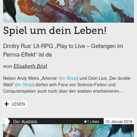
Spiel um dein Leben!
Dmitry Rus‘ Lit-RPG „Play to Live – Gefangen im
Perma-Effekt“ ist da
von
Elisabeth Bösl
Neben Andy Weirs „Artemis“ (
im Shop
) und Cixin Lius „Der dunkle
Wald“ (
im Shop
) dürfen sich Fans von Science-Fiction und
Computerspielen auch noch über den soeben erschienenen...
LESEN
Der Ausblick
1 Likes
10. Januar 2018