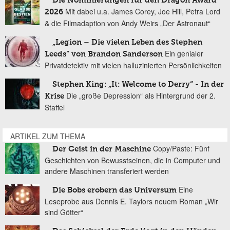
Die Nominierungen für den Dragon Award
Mit dabei u.a. James Corey, Joe Hill, Petra Lord
2026
& die Filmadaption von Andy Weirs „Der Astronaut“
„Legion – Die vielen Leben des Stephen
Ein genialer
Leeds“ von Brandon Sanderson
Privatdetektiv mit vielen halluzinierten Persönlichkeiten
Stephen King: „It: Welcome to Derry“ - In der
Die „große Depression“ als Hintergrund der 2.
Krise
Staffel
ARTIKEL ZUM THEMA
Copy/Paste: Fünf
Der Geist in der Maschine
Geschichten von Bewusstseinen, die in Computer und
andere Maschinen transferiert werden
Eine
Die Bobs erobern das Universum
Leseprobe aus Dennis E. Taylors neuem Roman „Wir
sind Götter“