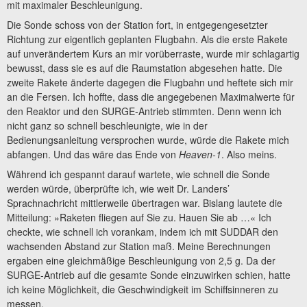
mit maximaler Beschleunigung.
Die Sonde schoss von der Station fort, in entgegengesetzter
Richtung zur eigentlich geplanten Flugbahn. Als die erste Rakete
auf unverändertem Kurs an mir vorüberraste, wurde mir schlagartig
bewusst, dass sie es auf die Raumstation abgesehen hatte. Die
zweite Rakete änderte dagegen die Flugbahn und heftete sich mir
an die Fersen. Ich hoffte, dass die angegebenen Maximalwerte für
den Reaktor und den SURGE-Antrieb stimmten. Denn wenn ich
nicht ganz so schnell beschleunigte, wie in der
Bedienungsanleitung versprochen wurde, würde die Rakete mich
abfangen. Und das wäre das Ende von
Heaven-1
. Also meins.
Während ich gespannt darauf wartete, wie schnell die Sonde
werden würde, überprüfte ich, wie weit Dr. Landers’
Sprachnachricht mittlerweile übertragen war. Bislang lautete die
Mitteilung: »Raketen fliegen auf Sie zu. Hauen Sie ab …« Ich
checkte, wie schnell ich vorankam, indem ich mit SUDDAR den
wachsenden Abstand zur Station maß. Meine Berechnungen
ergaben eine gleichmäßige Beschleunigung von 2,5 g. Da der
SURGE-Antrieb auf die gesamte Sonde einzuwirken schien, hatte
ich keine Möglichkeit, die Geschwindigkeit im Schiffsinneren zu
messen.