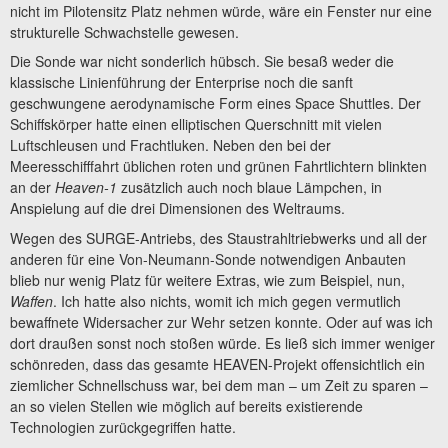
nicht im Pilotensitz Platz nehmen würde, wäre ein Fenster nur eine
strukturelle Schwachstelle gewesen.
Die Sonde war nicht sonderlich hübsch. Sie besaß weder die
klassische Linienführung der Enterprise noch die sanft
geschwungene aerodynamische Form eines Space Shuttles. Der
Schiffskörper hatte einen elliptischen Querschnitt mit vielen
Luftschleusen und Frachtluken. Neben den bei der
Meeresschifffahrt üblichen roten und grünen Fahrtlichtern blinkten
an der
Heaven-1
zusätzlich auch noch blaue Lämpchen, in
Anspielung auf die drei Dimensionen des Weltraums.
Wegen des SURGE-Antriebs, des Staustrahltriebwerks und all der
anderen für eine Von-Neumann-Sonde notwendigen Anbauten
blieb nur wenig Platz für weitere Extras, wie zum Beispiel, nun,
Waffen
. Ich hatte also nichts, womit ich mich gegen vermutlich
bewaffnete Widersacher zur Wehr setzen konnte. Oder auf was ich
dort draußen sonst noch stoßen würde. Es ließ sich immer weniger
schönreden, dass das gesamte HEAVEN-Projekt offensichtlich ein
ziemlicher Schnellschuss war, bei dem man – um Zeit zu sparen –
an so vielen Stellen wie möglich auf bereits existierende
Technologien zurückgegriffen hatte.