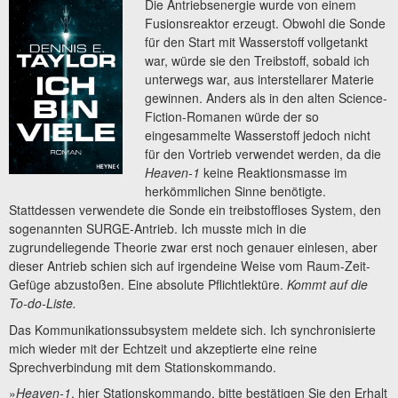
Die Antriebsenergie wurde von einem
Fusionsreaktor erzeugt. Obwohl die Sonde
für den Start mit Wasserstoff vollgetankt
war, würde sie den Treibstoff, sobald ich
unterwegs war, aus interstellarer Materie
gewinnen. Anders als in den alten Science-
Fiction-Romanen würde der so
eingesammelte Wasserstoff jedoch nicht
für den Vortrieb verwendet werden, da die
Heaven-1
keine Reaktionsmasse im
herkömmlichen Sinne benötigte.
Stattdessen verwendete die Sonde ein treibstoffloses System, den
sogenannten SURGE-Antrieb. Ich musste mich in die
zugrundeliegende Theorie zwar erst noch genauer einlesen, aber
dieser Antrieb schien sich auf irgendeine Weise vom Raum-Zeit-
Gefüge abzustoßen. Eine absolute Pflichtlektüre.
Kommt auf die
To-do-Liste.
Das Kommunikationssubsystem meldete sich. Ich synchronisierte
mich wieder mit der Echtzeit und akzeptierte eine reine
Sprechverbindung mit dem Stationskommando.
»
Heaven-1
, hier Stationskommando, bitte bestätigen Sie den Erhalt