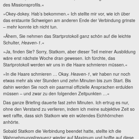
des Missionsprofils.«
»Okey-dokey. Hab’s bekommen.« Ich stellte mir vor, wie ich über
das erstaunte Schweigen am anderen Ende der Verbindung grinste
– mehr konnte ich nicht tun.
»Ähem, Sie nehmen das Startprotokoll ganz schön auf die leichte
Schulter,
Heaven-1
.«
»Ja, finden Sie? Sorry, Statkom, aber dieser Teil meiner Ausbildung
wäre erst nächste Woche dran gewesen. Ich fürchte, das
Startprotokoll werden wir uns in die Haare schmieren müssen.«
»In die Haare schmieren … Okay.
Heaven-1
, wir haben nur noch
etwas mehr als vier Stunden und zehn Minuten bis zum Start. Bis
dahin werden Sie noch ein paarmal offizielle Ansprachen erdulden
müssen – und zwar zu den folgenden Zeitpunkten …«
Das ganze Briefing dauerte fast zehn Minuten. Ich ertrug es nur,
ohne den Verstand zu verlieren, indem ich meine subjektive Zeit so
weit raffte, dass sich Statkom wie ein wütendes Eichhörnchen
anhörte.
Sobald Statkom die Verbindung beendet hatte, stellte ich die
Wahrnehmungsfrequenz wieder auf Maximum und hoffte auf diese