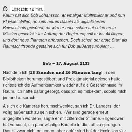
Lesezeit: 12 min.
Kaum hat sich Bob Johansson, ehemaliger Multimillionär und nun
KI wider Willen, an sein neues Dasein als digitalisiertes
Bewusstsein gewöhnt, da wird er auch schon auf seine erste
Mission geschickt: Im Auftrag der Regierung soll er ins All fliegen,
und dort neue Planeten erforschen. Doch schon der erste Start als
Raumschiffsonde gestaltet sich für Bob äußerst turbulent …
Bob – 17. August 2133
Nachdem ich
in den
[18 Stunden und 26 Minuten lang]
Bibliotheken herumgestöbert und Projektmaterial gelesen hatte,
richtete ich die Aufmerksamkeit wieder auf die Geschehnisse im
Raum. Ich hatte dafür gesorgt, dass ich es mitbekam, sobald mich
jemand ansprach.
Als ich die Kameras herumschwenkte, sah ich Dr. Landers, der
völlig außer sich zu sein schien. »Wir sind gerade erneut
angegriffen worden«, sagte er mit zitternder Stimme. »Irgendwer
hat versucht, ein paar wichtige Bauteile in die Luft zu sprengen.
Das ist zwar nicht gelungen, aber dafür sind bei der Explosion vier