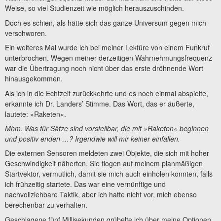
Weise, so viel Studienzeit wie möglich herauszuschinden.
Doch es schien, als hätte sich das ganze Universum gegen mich
verschworen.
Ein weiteres Mal wurde ich bei meiner Lektüre von einem Funkruf
unterbrochen. Wegen meiner derzeitigen Wahrnehmungsfrequenz
war die Übertragung noch nicht über das erste dröhnende Wort
hinausgekommen.
Als ich in die Echtzeit zurückkehrte und es noch einmal abspielte,
erkannte ich Dr. Landers’ Stimme. Das Wort, das er äußerte,
lautete: »Raketen«.
Mhm. Was für Sätze sind vorstellbar, die mit »Raketen« beginnen
und positiv enden …? Irgendwie will mir keiner einfallen.
Die externen Sensoren meldeten zwei Objekte, die sich mit hoher
Geschwindigkeit näherten. Sie flogen auf meinem planmäßigen
Startvektor, vermutlich, damit sie mich auch einholen konnten, falls
ich frühzeitig startete. Das war eine vernünftige und
nachvollziehbare Taktik, aber ich hatte nicht vor, mich ebenso
berechenbar zu verhalten.
Geschlagene fünf Millisekunden grübelte ich über meine Optionen