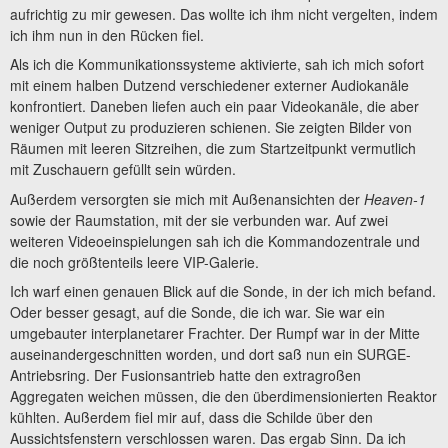
aufrichtig zu mir gewesen. Das wollte ich ihm nicht vergelten, indem
ich ihm nun in den Rücken fiel.
Als ich die Kommunikationssysteme aktivierte, sah ich mich sofort
mit einem halben Dutzend verschiedener externer Audiokanäle
konfrontiert. Daneben liefen auch ein paar Videokanäle, die aber
weniger Output zu produzieren schienen. Sie zeigten Bilder von
Räumen mit leeren Sitzreihen, die zum Startzeitpunkt vermutlich
mit Zuschauern gefüllt sein würden.
Außerdem versorgten sie mich mit Außenansichten der
Heaven-1
sowie der Raumstation, mit der sie verbunden war. Auf zwei
weiteren Videoeinspielungen sah ich die Kommandozentrale und
die noch größtenteils leere VIP-Galerie.
Ich warf einen genauen Blick auf die Sonde, in der ich mich befand.
Oder besser gesagt, auf die Sonde, die ich war. Sie war ein
umgebauter interplanetarer Frachter. Der Rumpf war in der Mitte
auseinandergeschnitten worden, und dort saß nun ein SURGE-
Antriebsring. Der Fusionsantrieb hatte den extragroßen
Aggregaten weichen müssen, die den überdimensionierten Reaktor
kühlten. Außerdem fiel mir auf, dass die Schilde über den
Aussichtsfenstern verschlossen waren. Das ergab Sinn. Da ich