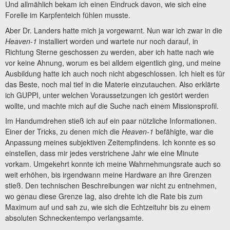
Und allmählich bekam ich einen Eindruck davon, wie sich eine
Forelle im Karpfenteich fühlen musste.
Aber Dr. Landers hatte mich ja vorgewarnt. Nun war ich zwar in die
Heaven-1
installiert worden und wartete nur noch darauf, in
Richtung Sterne geschossen zu werden, aber ich hatte nach wie
vor keine Ahnung, worum es bei alldem eigentlich ging, und meine
Ausbildung hatte ich auch noch nicht abgeschlossen. Ich hielt es für
das Beste, noch mal tief in die Materie einzutauchen. Also erklärte
ich GUPPI, unter welchen Voraussetzungen ich gestört werden
wollte, und machte mich auf die Suche nach einem Missionsprofil.
Im Handumdrehen stieß ich auf ein paar nützliche Informationen.
Einer der Tricks, zu denen mich die
Heaven-1
befähigte, war die
Anpassung meines subjektiven Zeitempfindens. Ich konnte es so
einstellen, dass mir jedes verstrichene Jahr wie eine Minute
vorkam. Umgekehrt konnte ich meine Wahrnehmungsrate auch so
weit erhöhen, bis irgendwann meine Hardware an ihre Grenzen
stieß. Den technischen Beschreibungen war nicht zu entnehmen,
wo genau diese Grenze lag, also drehte ich die Rate bis zum
Maximum auf und sah zu, wie sich die Echtzeituhr bis zu einem
absoluten Schneckentempo verlangsamte.