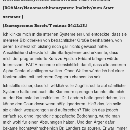
[ROAMer/Nanomaschinensystem: Inaktiv/zum Start
verstaut.]
[Startsysteme: Bereit/T minus 04:12:13.]
Ich klinkte mich in die internen Systeme ein und entdeckte, dass sie
mehrere Bibliotheken von beträchtlicher Größe beinhalteten, von
deren Existenz ich bislang noch gar nichts gewusst hatte.
Anschließend checkte ich die Startsysteme und erkannte, dass
mich der programmierte Kurs zu Epsilon Eridani bringen würde.
Interessant. FAITH rechnete offensichtlich damit, dass alle anderen
Alpha Centauri anfliegen wollten. Ohne Waffen würde ich bei einer
Konfrontation mit mehreren Gegnern chancenlos sein.
Ich stellte sicher, dass ich wirklich volle Zugriffsrechte auf sämtliche
Systeme hatte und auch die Klammern sprengen konnte, die mich
an der Raumstation festhielten. Dr. Landers hatte geschrieben, ich
könne den Countdown wenn nötig ignorieren. Hieß das, ich solle
sie einfach wegsprengen und aufbrechen? Täte ich das jedoch
einfach so, ohne irgendeine spezifische Bedrohung, würde man
mich wohl für einen Abtrünnigen halten. Und den Ärger dafür
bekäme höchstwahrscheinlich Dr. Landers zu spüren. Er war immer