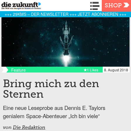
Navigation
SHOP
+++ 29KMS – DER NEWSLETTER +++ JETZT ABONNIEREN +++
Feature
1 Likes
8. August 2018
Bring mich zu den
Sternen
Eine neue Leseprobe aus Dennis E. Taylors
genialem Space-Abenteuer „Ich bin viele“
von
Die Redaktion