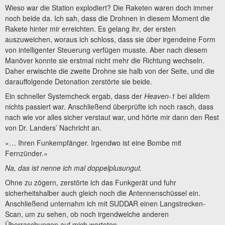
Wieso war die Station explodiert? Die Raketen waren doch immer
noch beide da. Ich sah, dass die Drohnen in diesem Moment die
Rakete hinter mir erreichten. Es gelang ihr, der ersten
auszuweichen, woraus ich schloss, dass sie über irgendeine Form
von intelligenter Steuerung verfügen musste. Aber nach diesem
Manöver konnte sie erstmal nicht mehr die Richtung wechseln.
Daher erwischte die zweite Drohne sie halb von der Seite, und die
darauffolgende Detonation zerstörte sie beide.
Ein schneller Systemcheck ergab, dass der
Heaven-1
bei alldem
nichts passiert war. Anschließend überprüfte ich noch rasch, dass
nach wie vor alles sicher verstaut war, und hörte mir dann den Rest
von Dr. Landers’ Nachricht an.
»… Ihren Funkempfänger. Irgendwo ist eine Bombe mit
Fernzünder.«
Na, das ist nenne ich mal doppelplusungut.
Ohne zu zögern, zerstörte ich das Funkgerät und fuhr
sicherheitshalber auch gleich noch die Antennenschüssel ein.
Anschließend unternahm ich mit SUDDAR einen Langstrecken-
Scan, um zu sehen, ob noch irgendwelche anderen
Überraschungen auf mich warteten.