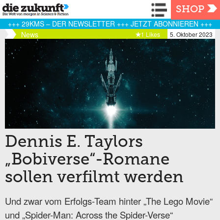
Navigation
SHOP
+++ 29KMS – DER NEWSLETTER +++ JETZT ABONNIEREN +++
News
1 Likes
5. Oktober 2023
Dennis E. Taylors
„Bobiverse“-Romane
sollen verfilmt werden
Und zwar vom Erfolgs-Team hinter „The Lego Movie“
und „Spider-Man: Across the Spider-Verse“