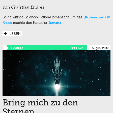
von
Christian Endres
Seine witzige Science-Fiction-Romanserie um das
„
“ (im
Bobiverse
Shop)
machte den Kanadier
...
Dennis
LESEN
Feature
1 Likes
8. August 2018
Bring mich zu den
Sternen