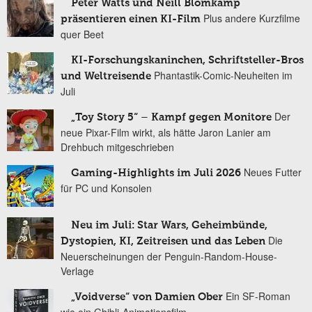
Peter Watts und Neill Blomkamp
Plus andere Kurzfilme
präsentieren einen KI-Film
quer Beet
KI-Forschungskaninchen, Schriftsteller-Bros
Phantastik-Comic-Neuheiten im
und Weltreisende
Juli
Der
„Toy Story 5“ – Kampf gegen Monitore
neue Pixar-Film wirkt, als hätte Jaron Lanier am
Drehbuch mitgeschrieben
Neues Futter
Gaming-Highlights im Juli 2026
für PC und Konsolen
Neu im Juli: Star Wars, Geheimbünde,
Die
Dystopien, KI, Zeitreisen und das Leben
Neuerscheinungen der Penguin-Random-House-
Verlage
Ein SF-Roman
„Voidverse“ von Damien Ober
wie ein Ghibli-Animationsfilm