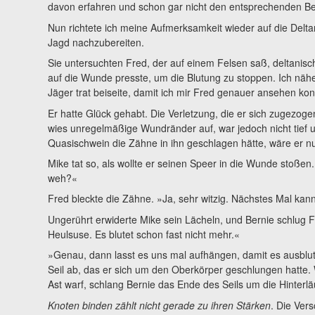
davon erfahren und schon gar nicht den entsprechenden Beri
Nun richtete ich meine Aufmerksamkeit wieder auf die Delta
Jagd nachzubereiten.
Sie untersuchten Fred, der auf einem Felsen saß, deltanisc
auf die Wunde presste, um die Blutung zu stoppen. Ich nähe
Jäger trat beiseite, damit ich mir Fred genauer ansehen kon
Er hatte Glück gehabt. Die Verletzung, die er sich zugezoge
wies unregelmäßige Wundränder auf, war jedoch nicht tief 
Quasischwein die Zähne in ihn geschlagen hätte, wäre er nu
Mike tat so, als wollte er seinen Speer in die Wunde stoßen
weh?«
Fred bleckte die Zähne. »Ja, sehr witzig. Nächstes Mal ka
Ungerührt erwiderte Mike sein Lächeln, und Bernie schlug F
Heulsuse. Es blutet schon fast nicht mehr.«
»Genau, dann lasst es uns mal aufhängen, damit es ausblut
Seil ab, das er sich um den Oberkörper geschlungen hatte.
Ast warf, schlang Bernie das Ende des Seils um die Hinterl
Knoten binden zählt nicht gerade zu ihren Stärken
. Die Ver