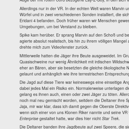
Allerdings nur in der VR. In der echten Welt waren Marvin u
Würfel und in zwei verschiedenen Sonden installiert, die si
Eridani 4 befanden. Doch früher waren wir Menschen gewe
Umgebungen, um bei Verstand zu bleiben.
Spike kam herüber. Er sprang Marvin auf den Schoß und be
agierte absolut realistisch, bis hin zu ihrem völligen Mangel
drehte mich zum Videofenster zurück.
Mittlerweile hatten die Jäger ihre Beute ausgeweidet. Im 
Quasischweine nur wenig Ähnlichkeit mit irdischen Wildschw
eher an Bären, aber sie besetzten die gleiche ökologische
gelaunt und anhänglich wie ihre terrestrischen Entsprechun
Die Jagd auf diese Tiere war keineswegs eine einseitige An
dabei jedes Mal ein Risiko ein. Normalerweise unterlagen 
gelang es ihnen auch, einen oder zwei Jäger zu töten. Aller
noch mal neu gemischt worden, seitdem die Deltaner ihre S
Jaja, mir war klar, dass ich damit gegen die Oberste Direkti
wenn sich einer von uns Klonen Riker nannte und seine V
Enterprise
gestaltet hatte, war dies hier nicht
Star Trek
.
Die Deltaner banden ihre Jagdbeute auf zwei Speere, die sic