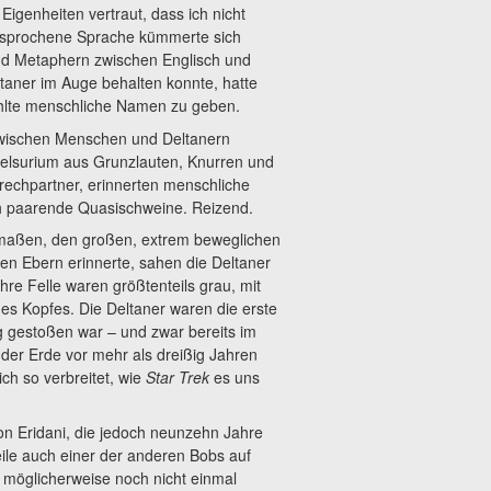
igenheiten vertraut, dass ich nicht
esprochene Sprache kümmerte sich
nd Metaphern zwischen Englisch und
ltaner im Auge behalten konnte, hatte
ählte menschliche Namen zu geben.
wischen Menschen und Deltanern
elsurium aus Grunzlauten, Knurren und
echpartner, erinnerten menschliche
ch paarende Quasischweine. Reizend.
dmaßen, den großen, extrem beweglichen
en Ebern erinnerte, sahen die Deltaner
e Felle waren größtenteils grau, mit
es Kopfes. Die Deltaner waren die erste
ng gestoßen war – und zwar bereits im
er Erde vor mehr als dreißig Jahren
ich so verbreitet, wie
Star Trek
es uns
on Eridani, die jedoch neunzehn Jahre
eile auch einer der anderen Bobs auf
ll möglicherweise noch nicht einmal