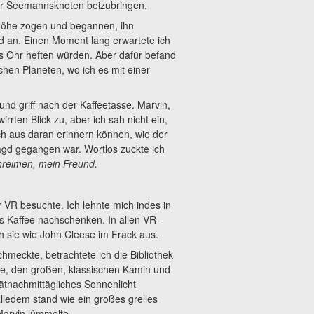
aar Seemannsknoten beizubringen.
Höhe zogen und begannen, ihn
d an. Einen Moment lang erwartete ich
ns Ohr heften würden. Aber dafür befand
chen Planeten, wo ich es mit einer
d griff nach der Kaffeetasse. Marvin,
rrten Blick zu, aber ich sah nicht ein,
ich aus daran erinnern können, wie der
agd gegangen war. Wortlos zuckte ich
nreimen, mein Freund.
r VR besuchte. Ich lehnte mich indes in
s Kaffee nachschenken. In allen VR-
 sie wie John Cleese im Frack aus.
hmeckte, betrachtete ich die Bibliothek
e, den großen, klassischen Kamin und
ätnachmittägliches Sonnenlicht
lledem stand wie ein großes grelles
Marvin lümmelte.