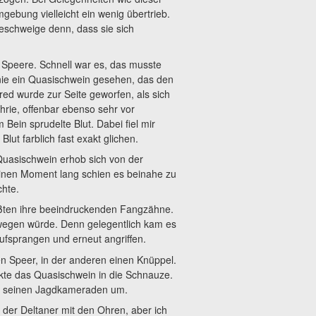
mgebung vielleicht ein wenig übertrieb.
eschweige denn, dass sie sich
 Speere. Schnell war es, das musste
 nie ein Quasischwein gesehen, das den
ed wurde zur Seite geworfen, als sich
rie, offenbar ebenso sehr vor
ein sprudelte Blut. Dabei fiel mir
lut farblich fast exakt glichen.
Quasischwein erhob sich von der
Einen Moment lang schien es beinahe zu
chte.
ößten ihre beeindruckenden Fangzähne.
ewegen würde. Denn gelegentlich kam es
ufsprangen und erneut angriffen.
inen Speer, in der anderen einen Knüppel.
ekte das Quasischwein in die Schnauze.
 zu seinen Jagdkameraden um.
t der Deltaner mit den Ohren, aber ich