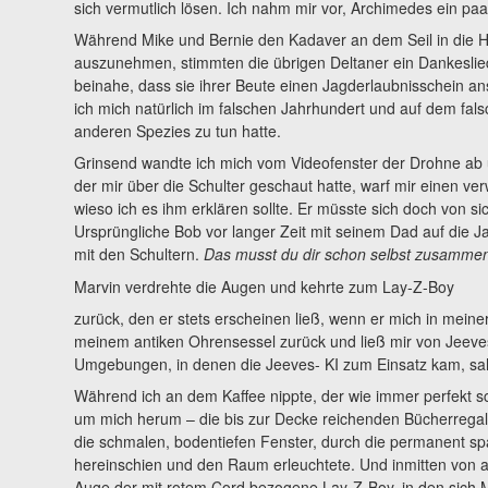
sich vermutlich lösen. Ich nahm mir vor, Archimedes ein p
Während Mike und Bernie den Kadaver an dem Seil in die 
auszunehmen, stimmten die übrigen Deltaner ein Dankeslie
beinahe, dass sie ihrer Beute einen Jagderlaubnisschein a
ich mich natürlich im falschen Jahrhundert und auf dem fals
anderen Spezies zu tun hatte.
Grinsend wandte ich mich vom Videofenster der Drohne ab un
der mir über die Schulter geschaut hatte, warf mir einen verwi
wieso ich es ihm erklären sollte. Er müsste sich doch von s
Ursprüngliche Bob vor langer Zeit mit seinem Dad auf die J
mit den Schultern.
Das musst du dir schon selbst zusamme
Marvin verdrehte die Augen und kehrte zum Lay-Z-Boy
zurück, den er stets erscheinen ließ, wenn er mich in meine
meinem antiken Ohrensessel zurück und ließ mir von Jeeve
Umgebungen, in denen die Jeeves- KI zum Einsatz kam, sah
Während ich an dem Kaffee nippte, der wie immer perfekt sc
um mich herum – die bis zur Decke reichenden Bücherregal
die schmalen, bodentiefen Fenster, durch die permanent sp
hereinschien und den Raum erleuchtete. Und inmitten von a
Auge der mit rotem Cord bezogene Lay-Z-Boy, in den sich 