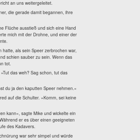
cht an uns weitergeleitet.
ner, die gerade damit begannen, ihre
he Flüche ausstieß und sich eine Hand
rte mich mit der Drohne, und einer der
nte.
n hatte, als sein Speer zerbrochen war,
und schien sauber zu sein. Wenn das
n tot.
. »Tut das weh? Sag schon, tut das
nnst du ja den kaputten Speer nehmen.«
red auf die Schulter. »Komm, sei keine
en kann«, sagte Mike und wickelte ein
 Während er es über einen geeigneten
äufe des Kadavers.
schnürung war sehr simpel und würde