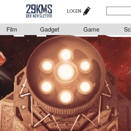
LOGIN
Film
Gadget
Game
Sc