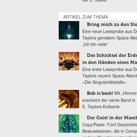
ARTIKEL ZUM THEMA
Bring mich zu den St
Eine neue Leseprobe aus D
Taylors genialem Space-Ab
„Ich bin viele“
Das Schicksal der Erde
in den Händen eines M
Eine erste Leseprobe aus D
Taylors neuem Space-Aben
»Die Singularitätsfalle«
Mit „Himmel
Bob is back!
erscheint der vierte Band in
E. Taylors Kultserie
Der Geist in der Masc
Copy/Paste: Fünf Geschicht
Bewusstseinen, die in Comp