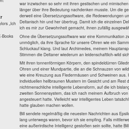
rt
war inzwischen so sehr mit ihren gestischen und mimischen E
länger über ihre Bedeutung nachdenken musste. Um die g
derweil eine Übersetzungssoftware, die Redewendungen u
r
Deltanisch hin und her übertrug. Damit ich die einzelnen De
lors „Ich
ich es mir zur Gewohnheit gemacht, ihnen zufällig ausgew
 E-Books
Ohne die Übersetzungssoftware war eine Kommunikation z
unmöglich, da ihre Sprache für unsere Ohren wie ein Samm
Schluckauf klang. Und laut Archimedes, meinem Hauptanspr
Stimmen die Deltaner wiederum an leidenschaftlich-wild si
Mit ihren tonnenförmigen Körpern, den spindeldürren Glie
Ohren und einer Mundpartie, die an die Schnauzen von wild
wie eine Kreuzung aus Fledermäusen und Schweinen aus. Ihr
individuellen hellbraunen Mustern im Gesicht und am Rest d
nichtmenschliche intelligente Lebensform, auf die ich bisla
zweiten Sonnensystem, das ich nach meinem Aufbruch von d
angesteuert hatte. Vielleicht war intelligentes Leben tatsächl
hatte glauben machen wollen.
Bill sendete regelmäßig die neuesten Nachrichten aus Epsil
lang unterwegs waren, bevor ich sie empfing. Falls mittlerw
eine außerirdische Intelligenz gestoßen sein sollte, hatte Bi