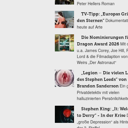
Peter Hellers Roman
TV-Tipp: „Europas Gri
Dokumentat
den Sternen“
heute auf Arte
Die Nominierungen f
Mit 
Dragon Award 2026
u.a. James Corey, Joe Hill, 
Lord & die Filmadaption vo
Weirs „Der Astronaut“
„Legion – Die vielen 
des Stephen Leeds“ von
Ein 
Brandon Sanderson
Privatdetektiv mit vielen
halluzinierten Persönlichkei
Stephen King: „It: We
to Derry“ - In der Krise
„große Depression“ als Hint
der 2. Staffel