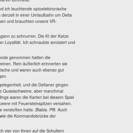
nd ich leuchtende optoelektronische
ch derzeit in einer Umlaufbahn um Delta
sen und brauchten unsere VR-
gann zu schnurren. Die KI der Katze
 an Loyalität. Ich schnaubte amüsiert und
Grunde genommen hatten die
einen. Rein äußerlich erinnerten sie
 Nische und waren auch ebenso gut
gen.
gelegenheit, und die Deltaner gingen
die Quasischweine, aber manchmal
dings waren die Karten bei diesem Spiel
peere mit Feuersteinspitzen versahen.
ve verstoßen hatte.
Blabla.
Pfft.
Auch
R wie die Kommandobrücke der
h vier von ihnen auf die Schultern