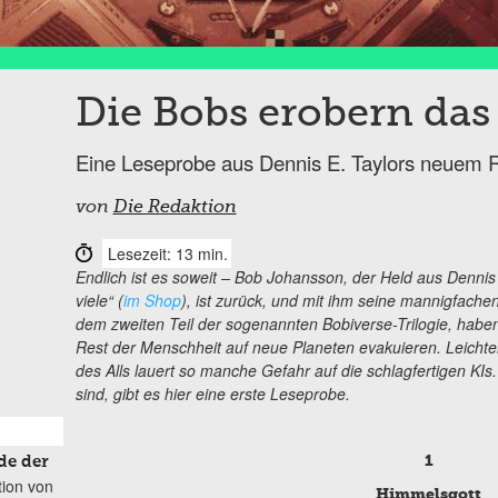
Die Bobs erobern da
Eine Leseprobe aus Dennis E. Taylors neuem R
von
Die Redaktion
Lesezeit: 13 min.
Endlich ist es soweit – Bob Johansson, der Held aus Dennis 
viele“ (
im Shop
), ist zurück, und mit ihm seine mannigfachen 
dem zweiten Teil der sogenannten Bobiverse-Trilogie, habe
Rest der Menschheit auf neue Planeten evakuieren. Leichter
des Alls lauert so manche Gefahr auf die schlagfertigen KIs.
sind, gibt es hier eine erste Leseprobe.
1
de der
tion von
Himmelsgott