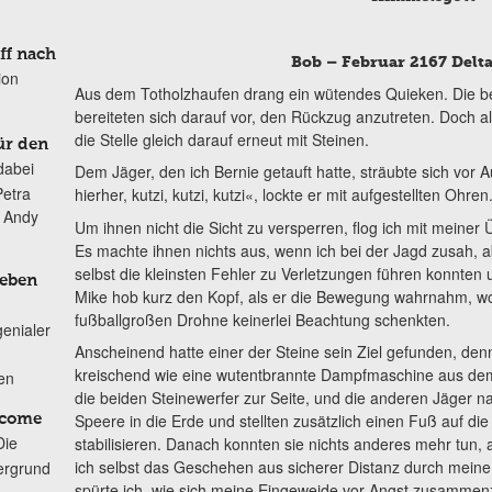
ff nach
Bob – Februar 2167 Delta
ion
Aus dem Totholzhaufen drang ein wütendes Quieken. Die bei
bereiteten sich darauf vor, den Rückzug anzutreten. Doch al
die Stelle gleich darauf erneut mit Steinen.
ür den
dabei
Dem Jäger, den ich Bernie getauft hatte, sträubte sich vor
Petra
hierher, kutzi, kutzi, kutzi«, lockte er mit aufgestellten Ohren
n Andy
Um ihnen nicht die Sicht zu versperren, flog ich mit meine
Es machte ihnen nichts aus, wenn ich bei der Jagd zusah, ab
selbst die kleinsten Fehler zu Verletzungen führen konnten u
Leben
Mike hob kurz den Kopf, als er die Bewegung wahrnahm, w
fußballgroßen Drohne keinerlei Beachtung schenkten.
genialer
Anscheinend hatte einer der Steine sein Ziel gefunden, den
kreischend wie eine wutentbrannte Dampfmaschine aus dem
ten
die beiden Steinewerfer zur Seite, und die anderen Jäger n
Speere in die Erde und stellten zusätzlich einen Fuß auf di
lcome
Die
stabilisieren. Danach konnten sie nichts anderes mehr tun, a
ich selbst das Geschehen aus sicherer Distanz durch mei
ergrund
spürte ich, wie sich meine Eingeweide vor Angst zusammen