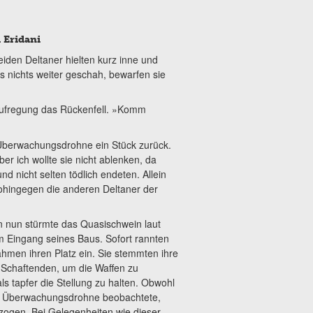
 Eridani
den Deltaner hielten kurz inne und
s nichts weiter geschah, bewarfen sie
 Aufregung das Rückenfell. »Komm
.
r Überwachungsdrohne ein Stück zurück.
er ich wollte sie nicht ablenken, da
nd nicht selten tödlich endeten. Allein
ohingegen die anderen Deltaner der
n nun stürmte das Quasischwein laut
 Eingang seines Baus. Sofort rannten
ahmen ihren Platz ein. Sie stemmten ihre
e Schaftenden, um die Waffen zu
ls tapfer die Stellung zu halten. Obwohl
ne Überwachungsdrohne beobachtete,
zogen. Bei Gelegenheiten wie dieser