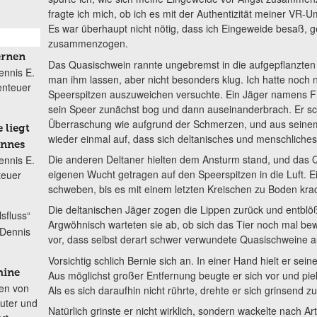
fragte ich mich, ob ich es mit der Authentizität meiner VR-U
Es war überhaupt nicht nötig, dass ich Eingeweide besaß, g
zusammenzogen.
ernen
Das Quasischwein rannte ungebremst in die aufgepflanzten
ennis E.
man ihm lassen, aber nicht besonders klug. Ich hatte noch
enteuer
Speerspitzen auszuweichen versuchte. Ein Jäger namens Fr
sein Speer zunächst bog und dann auseinanderbrach. Er sch
Überraschung wie aufgrund der Schmerzen, und aus seinem B
 liegt
wieder einmal auf, dass sich deltanisches und menschliches B
annes
Die anderen Deltaner hielten dem Ansturm stand, und das 
ennis E.
eigenen Wucht getragen auf den Speerspitzen in die Luft. 
teuer
schweben, bis es mit einem letzten Kreischen zu Boden kra
Die deltanischen Jäger zogen die Lippen zurück und entbl
sfluss“
Argwöhnisch warteten sie ab, ob sich das Tier noch mal b
 Dennis
vor, dass selbst derart schwer verwundete Quasischweine a
Vorsichtig schlich Bernie sich an. In einer Hand hielt er se
hine
Aus möglichst großer Entfernung beugte er sich vor und pi
en von
Als es sich daraufhin nicht rührte, drehte er sich grinsend
uter und
Natürlich grinste er nicht wirklich, sondern wackelte nach Ar