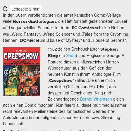
Lesezeit: 2 min.
In den 50ern veröffentlichten die amerikanischen Comic-Verlage
viele
, die Heft für Heft gezeichneten Grusel
Horror-Anthologien
und sequenziellen Schauer lieferten.
schickte Reihen
EC Comics
wie „Weird Fantasy“, „Weird Science“ und „Tales from the Crypt“ ins
Rennen,
wiederum „House of Mystery“ und „House of Secrets“.
DC
1982 zollten Drehbuchautor
Stephen
(im
Shop
) und Regisseur George A.
King
Romero diesen einflussreichen Horror-
Wundertüten aus den Gefilden der
neunten Kunst in ihrem Anthologie-Film
„
“ (alias „Die unheimlich
Creepshow
verrückte Geisterstunde“) Tribut, aus
dessen fünf Geschichten King und
Zeichnerlegende
Bernie Wrightson
gleich
noch einen Comic machten. Nun feiern all diese multimedial immer
recht relevanten Meilensteine des fantastischen Genres ihre
Auferstehung in der zeitgenössischen Fernseh- bzw. Streaming-
Landschaft.