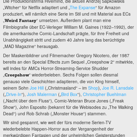
Die Produktionsfirma Hivemind, die aktuell Andrzej Sapkowskis
„Witcher“ für Netflix adaptiert und „
The Expanse
“ für Amazon
produziert, will nämlich eine Serie im Stil und mit Material aus ECs
„
“ umsetzen. Außerdem plant man eine
Weird Fantasy
Filmbiografie über EC-Verleger William M. Gaines (1922–1992), der
die amerikanische Comic-Landschaft prägte, für ihre Freiheit und
Unabhängigkeit stritt und zudem 40 Jahre lang das berüchtigte
„MAD Magazine“ herausgab.
Der Maskenbildner und Filmemacher Gregory Nicotero, der 1987
bereits an den Special Effects zum Sequel „Creepshow 2“ mitwirkte,
will indes für AMCs Horror-Streaming-Service Shudder
„
“ wiederbeleben. Sechs Folgen sollen diesmal
Creepshow
genauso viele Geschichten adaptieren, die von King himself,
seinem Sohn
Joe Hill
(„Christmasland“ – im
Shop
),
Joe R. Lansdale
(„
Drive-In
“),
Josh Malerman
(„
Bird Box
“),
Christopher Buehlman
(„Nacht über dem Fluss“), Comic-Veteran Bruce Jones („Freak
Show“), John Esposito (bekannt für die Webisodes zu „The Walking
Dead“) und Rob Schrab („Monster House“) stammen.
Wir sind gespannt, wie weit der fürs moderne Serien-TV
wiederbelebte Happen-Horror aus der Vergangenheit der
merkwürdigen Fantasien und der unheimlichen Geisterstunden