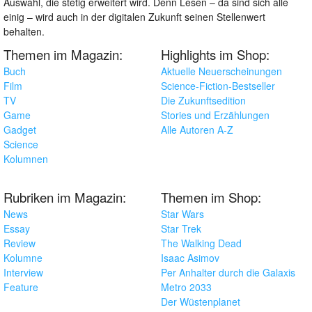
Auswahl, die stetig erweitert wird. Denn Lesen – da sind sich alle
einig – wird auch in der digitalen Zukunft seinen Stellenwert
behalten.
Themen im Magazin:
Highlights im Shop:
Buch
Aktuelle Neuerscheinungen
Film
Science-Fiction-Bestseller
TV
Die Zukunftsedition
Game
Stories und Erzählungen
Gadget
Alle Autoren A-Z
Science
Kolumnen
Rubriken im Magazin:
Themen im Shop:
News
Star Wars
Essay
Star Trek
Review
The Walking Dead
Kolumne
Isaac Asimov
Interview
Per Anhalter durch die Galaxis
Feature
Metro 2033
Der Wüstenplanet