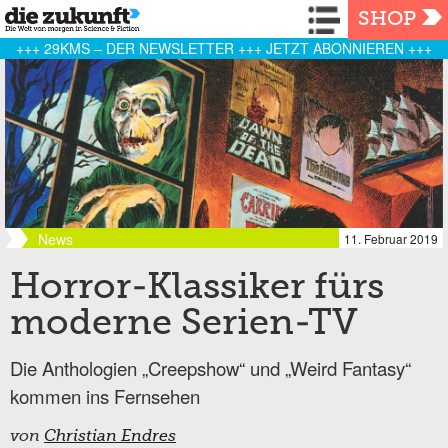
Navigation
SHOP
+++ 29KMS – DER NEWSLETTER +++ JETZT ABONNIEREN +++
News
11. Februar 2019
Horror-Klassiker fürs
moderne Serien-TV
Die Anthologien „Creepshow“ und „Weird Fantasy“
kommen ins Fernsehen
von
Christian Endres