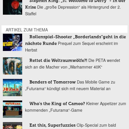
Stephen King: „It: Welcome to Derry“ - In der
Die „große Depression“ als Hintergrund der 2.
Krise
Staffel
ARTIKEL ZUM THEMA
Rollenspiel-Shooter „Borderlands“geht in die
Prequel zum Sequel erscheint im
nächste Runde
Herbst
Die PETA wendet
Rettet die Weltraumwölfe?!
sich an die Macher von „Warhammer 40K“
Das Mobile Game zu
Benders of Tomorrow
„Futurama“ kündigt sich mit neuem Material an
Kleiner Appetizer zum
Who's the King of Cameo?
kommenden „Futurama“-Game
Clip-Special zum bald
Eat this, Superfuzzies