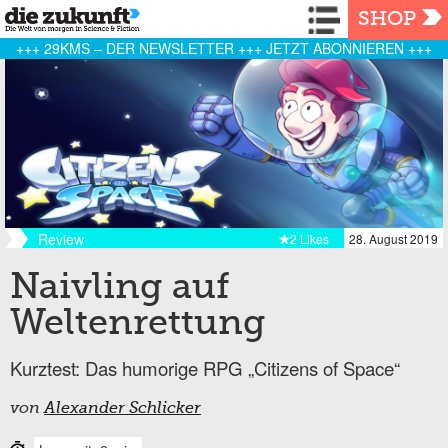
Navigation
SHOP
+++ 29KMS – DER NEWSLETTER +++ JETZT ABONNIEREN +++
Review
2 Likes
28. August 2019
Naivling auf
Weltenrettung
Kurztest: Das humorige RPG „Citizens of Space“
von
Alexander Schlicker