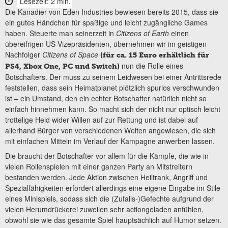
Lesezeit: 2 min.
Die Kanadier von Eden Industries bewiesen bereits 2015, dass sie
ein gutes Händchen für spaßige und leicht zugängliche Games
haben. Steuerte man seinerzeit in
Citizens of Earth
einen
übereifrigen US-Vizepräsidenten, übernehmen wir im geistigen
Nachfolger
Citizens of Space
(für ca. 15 Euro erhältlich für
nun die Rolle eines
PS4, Xbox One, PC und Switch)
Botschafters. Der muss zu seinem Leidwesen bei einer Antrittsrede
feststellen, dass sein Heimatplanet plötzlich spurlos verschwunden
ist – ein Umstand, den ein echter Botschafter natürlich nicht so
einfach hinnehmen kann. So macht sich der nicht nur optisch leicht
trottelige Held wider Willen auf zur Rettung und ist dabei auf
allerhand Bürger von verschiedenen Welten angewiesen, die sich
mit einfachen Mitteln im Verlauf der Kampagne anwerben lassen.
Die braucht der Botschafter vor allem für die Kämpfe, die wie in
vielen Rollenspielen mit einer ganzen Party an Mitstreitern
bestanden werden. Jede Aktion zwischen Heiltrank, Angriff und
Spezialfähigkeiten erfordert allerdings eine eigene Eingabe im Stile
eines Minispiels, sodass sich die (Zufalls-)Gefechte aufgrund der
vielen Herumdrückerei zuweilen sehr actiongeladen anfühlen,
obwohl sie wie das gesamte Spiel hauptsächlich auf Humor setzen.