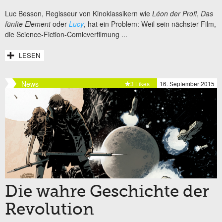
Luc Besson, Regisseur von Kinoklassikern wie
Léon der Profi
,
Das
fünfte Element
oder
Lucy
, hat ein Problem: Weil sein nächster Film,
die Science-Fiction-Comicverfilmung
...
LESEN
News
3 Likes
16. September 2015
Die wahre Geschichte der
Revolution