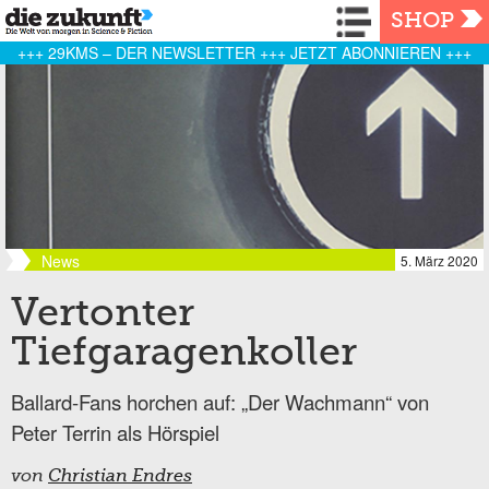
Navigation
SHOP
+++ 29KMS – DER NEWSLETTER +++ JETZT ABONNIEREN +++
News
5. März 2020
Vertonter
Tiefgaragenkoller
Ballard-Fans horchen auf: „Der Wachmann“ von
Peter Terrin als Hörspiel
von
Christian Endres