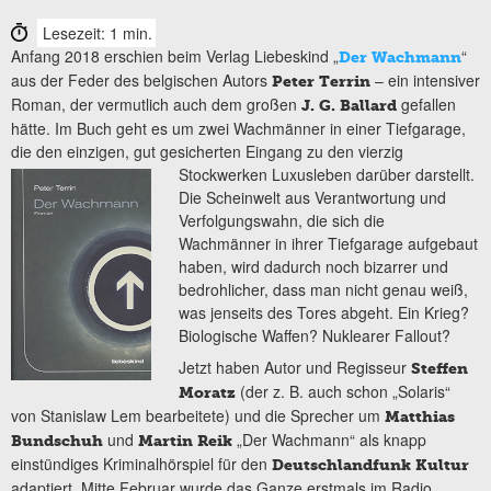
Lesezeit: 1 min.
Anfang 2018 erschien beim Verlag Liebeskind „
“
Der Wachmann
aus der Feder des belgischen Autors
– ein intensiver
Peter Terrin
Roman, der vermutlich auch dem großen
gefallen
J. G. Ballard
hätte. Im Buch geht es um zwei Wachmänner in einer Tiefgarage,
die den einzigen, gut gesicherten Eingang zu den vierzig
Stockwerken Luxusleben darüber darstellt.
Die Scheinwelt aus Verantwortung und
Verfolgungswahn, die sich die
Wachmänner in ihrer Tiefgarage aufgebaut
haben, wird dadurch noch bizarrer und
bedrohlicher, dass man nicht genau weiß,
was jenseits des Tores abgeht. Ein Krieg?
Biologische Waffen? Nuklearer Fallout?
Jetzt haben Autor und Regisseur
Steffen
(der z. B. auch schon „Solaris“
Moratz
von Stanislaw Lem bearbeitete) und die Sprecher um
Matthias
und
„Der Wachmann“ als knapp
Bundschuh
Martin Reik
einstündiges Kriminalhörspiel für den
Deutschlandfunk Kultur
adaptiert. Mitte Februar wurde das Ganze erstmals im Radio