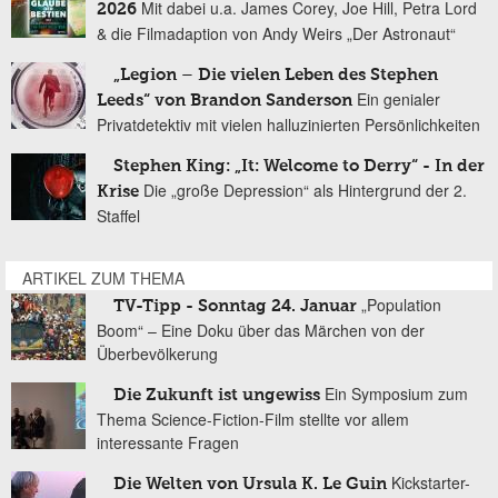
Mit dabei u.a. James Corey, Joe Hill, Petra Lord
2026
& die Filmadaption von Andy Weirs „Der Astronaut“
„Legion – Die vielen Leben des Stephen
Ein genialer
Leeds“ von Brandon Sanderson
Privatdetektiv mit vielen halluzinierten Persönlichkeiten
Stephen King: „It: Welcome to Derry“ - In der
Die „große Depression“ als Hintergrund der 2.
Krise
Staffel
ARTIKEL ZUM THEMA
„Population
TV-Tipp - Sonntag 24. Januar
Boom“ – Eine Doku über das Märchen von der
Überbevölkerung
Ein Symposium zum
Die Zukunft ist ungewiss
Thema Science-Fiction-Film stellte vor allem
interessante Fragen
Kickstarter-
Die Welten von Ursula K. Le Guin