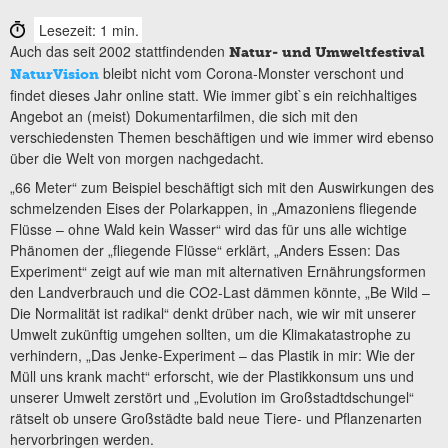
Lesezeit: 1 min.
Auch das seit 2002 stattfindenden
Natur- und Umweltfestival
bleibt nicht vom Corona-Monster verschont und
NaturVision
findet dieses Jahr online statt. Wie immer gibt`s ein reichhaltiges
Angebot an (meist) Dokumentarfilmen, die sich mit den
verschiedensten Themen beschäftigen und wie immer wird ebenso
über die Welt von morgen nachgedacht.
„66 Meter“ zum Beispiel beschäftigt sich mit den Auswirkungen des
schmelzenden Eises der Polarkappen, in „Amazoniens fliegende
Flüsse – ohne Wald kein Wasser“ wird das für uns alle wichtige
Phänomen der „fliegende Flüsse“ erklärt, „Anders Essen: Das
Experiment“ zeigt auf wie man mit alternativen Ernährungsformen
den Landverbrauch und die CO2-Last dämmen könnte, „Be Wild –
Die Normalität ist radikal“ denkt drüber nach, wie wir mit unserer
Umwelt zukünftig umgehen sollten, um die Klimakatastrophe zu
verhindern, „Das Jenke-Experiment – das Plastik in mir: Wie der
Müll uns krank macht“ erforscht, wie der Plastikkonsum uns und
unserer Umwelt zerstört und „Evolution im Großstadtdschungel“
rätselt ob unsere Großstädte bald neue Tiere- und Pflanzenarten
hervorbringen werden.