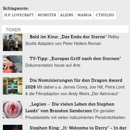
Schlagworte:
H.P. LOVECRAFT
MONSTER
ALIENS
MANGA
CTHULHU
TICKER
Ridley
Bald im Kino: „Das Ende der Sterne“
Scotts Adaption von Peter Hellers Roman
TV-Tipp: „Europas Griff nach den Sternen“
Dokumentation heute auf Arte
Die Nominierungen für den Dragon Award
Mit dabei u.a. James Corey, Joe Hill, Petra Lord
2026
& die Filmadaption von Andy Weirs „Der Astronaut“
„Legion – Die vielen Leben des Stephen
Ein genialer
Leeds“ von Brandon Sanderson
Privatdetektiv mit vielen halluzinierten Persönlichkeiten
Stephen King: „It: Welcome to Derry“ - In der