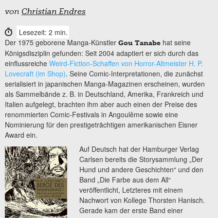
von
Christian Endres
Lesezeit: 2 min.
Der 1975 geborene Manga-Künstler
hat seine
Gou Tanabe
Königsdisziplin gefunden: Seit 2004 adaptiert er sich durch das
einflussreiche
Weird-Fiction-Schaffen von Horror-Altmeister H. P.
Lovecraft (im Shop)
. Seine Comic-Interpretationen, die zunächst
serialisiert in japanischen Manga-Magazinen erscheinen, wurden
als Sammelbände z. B. in Deutschland, Amerika, Frankreich und
Italien aufgelegt, brachten ihm aber auch einen der Preise des
renommierten Comic-Festivals in Angoulême sowie eine
Nominierung für den prestigeträchtigen amerikanischen Eisner
Award ein.
Auf Deutsch hat der Hamburger Verlag
Carlsen bereits die Storysammlung „Der
Hund und andere Geschichten“ und den
Band „Die Farbe aus dem All“
veröffentlicht, Letzteres mit einem
Nachwort von Kollege Thorsten Hanisch.
Gerade kam der erste Band einer