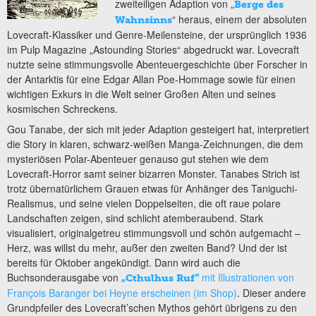
zweiteiligen Adaption von „
Berge des
“ heraus, einem der absoluten
Wahnsinns
Lovecraft-Klassiker und Genre-Meilensteine, der ursprünglich 1936
im Pulp Magazine „Astounding Stories“ abgedruckt war. Lovecraft
nutzte seine stimmungsvolle Abenteuergeschichte über Forscher in
der Antarktis für eine Edgar Allan Poe-Hommage sowie für einen
wichtigen Exkurs in die Welt seiner Großen Alten und seines
kosmischen Schreckens.
Gou Tanabe, der sich mit jeder Adaption gesteigert hat, interpretiert
die Story in klaren, schwarz-weißen Manga-Zeichnungen, die dem
mysteriösen Polar-Abenteuer genauso gut stehen wie dem
Lovecraft-Horror samt seiner bizarren Monster. Tanabes Strich ist
trotz übernatürlichem Grauen etwas für Anhänger des Taniguchi-
Realismus, und seine vielen Doppelseiten, die oft raue polare
Landschaften zeigen, sind schlicht atemberaubend. Stark
visualisiert, originalgetreu stimmungsvoll und schön aufgemacht –
Herz, was willst du mehr, außer den zweiten Band? Und der ist
bereits für Oktober angekündigt. Dann wird auch die
Buchsonderausgabe von
mit Illustrationen von
„Cthulhus Ruf“
François Baranger bei Heyne erscheinen (im Shop)
. Dieser andere
Grundpfeiler des Lovecraft’schen Mythos gehört übrigens zu den