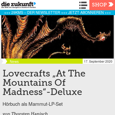
Navigation
SHOP
+++ 29KMS – DER NEWSLETTER +++ JETZT ABONNIEREN +++
News
17. September 2020
Lovecrafts „At The
Mountains Of
Madness“-Deluxe
Hörbuch als Mammut-LP-Set
von
Thorsten Hanisch