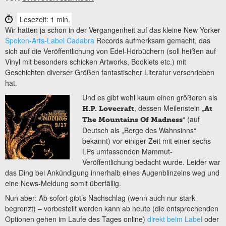
Lesezeit: 1 min.
Wir hatten ja schon in der Vergangenheit auf das kleine New Yorker
Spoken-Arts-Label Cadabra
Records aufmerksam gemacht, das
sich auf die Veröffentlichung von Edel-Hörbüchern (soll heißen auf
Vinyl mit besonders schicken Artworks, Booklets etc.) mit
Geschichten diverser Größen fantastischer Literatur verschrieben
hat.
Und es gibt wohl kaum einen größeren als
, dessen Meilenstein „
H.P. Lovecraft
At
“ (auf
The Mountains Of Madness
Deutsch als „Berge des Wahnsinns“
bekannt) vor einiger Zeit mit einer sechs
LPs umfassenden Mammut-
Veröffentlichung bedacht wurde. Leider war
das Ding bei Ankündigung innerhalb eines Augenblinzelns weg und
eine News-Meldung somit überfällig.
Nun aber: Ab sofort gibt’s Nachschlag (wenn auch nur stark
begrenzt) – vorbestellt werden kann ab heute (die entsprechenden
Optionen gehen im Laufe des Tages online)
direkt beim Label
oder