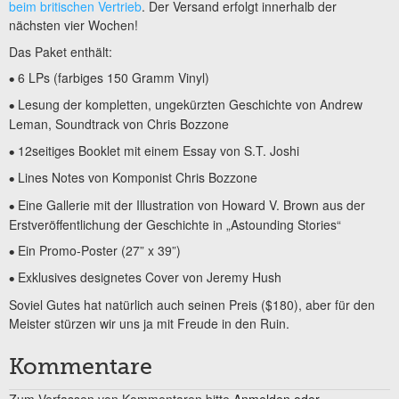
beim britischen Vertrieb
. Der Versand erfolgt innerhalb der
nächsten vier Wochen!
Das Paket enthält:
6 LPs (farbiges 150 Gramm Vinyl)
•
Lesung der kompletten, ungekürzten Geschichte von Andrew
•
Leman, Soundtrack von Chris Bozzone
12seitiges Booklet mit einem Essay von S.T. Joshi
•
Lines Notes von Komponist Chris Bozzone
•
Eine Gallerie mit der Illustration von Howard V. Brown aus der
•
Erstveröffentlichung der Geschichte in „Astounding Stories“
Ein Promo-Poster (27” x 39”)
•
Exklusives designetes Cover von Jeremy Hush
•
Soviel Gutes hat natürlich auch seinen Preis ($180), aber für den
Meister stürzen wir uns ja mit Freude in den Ruin.
Kommentare
Zum Verfassen von Kommentaren bitte
Anmelden oder