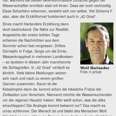
Wissenschaftler ermitteln statt mit ihnen. Dass sie noch rechtzeitig
Elsas Scharfsinn erkennen, versteht sich von selbst. Viel Schema F
also, aber die Erzählformel funktioniert auch in „42 Grad“.
Eines macht Harlanders Erzählung dann
doch bedrückend: Die Nähe zur Realität.
Angesichts der ersten kühlen Tage
scheinen die Nachrichten aus dem
Sommer schon fast vergessen. Drittes
Dürrejahr in Folge, Sorge um die Ernte,
Wasserknappheit in mehreren Landkreisen
– so lauteten in diesem Jahr mancherorts
die Schlagzeilen. In „42 Grad“ verläuft es
.
Wolf Harlander
Foto © privat
ähnlich. Viele kleine Meldungen setzen
sich nach und nach zu einem großen
Ganzen zusammen. Kaum ist die
Katastrophe dann da, kommt schon die hässliche Fratze der
Zivilisation zum Vorschein. Niemand möchte die Wassersuchenden
vor der eigenen Haustür haben. Wer weiß schon, was die alles
einschleppen! Die Analogie kommt bekannt vor? Das macht es
umso schlimmer. Der Mensch ist und bleibt des Menschen Wolf.