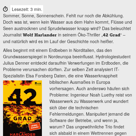
Lesezeit: 3 min.
Sommer, Sonne, Sonnenschein. Fehlt nur noch die Abkühlung.
Doch was ist, wenn kein Wasser aus dem Hahn kommt, Flüsse und
Seen austrocknen und Sprudelwasser knapp wird? Das beleuchtet
Journalist
in seinem Öko-Thriller „
“ –
Wolf Harlander
42 Grad
und natürlich wird es im Lauf der Geschichte noch heißer.
Alles beginnt mit einem Erdbeben in Norditalien, das den
Grundwasserspiegel in Nordeuropa beeinflusst. Hydrologiestudent
Julius Denner entdeckt daraufhin Verwerfungen im Erdboden, die
Probleme verursachen dürften. Zur selben Zeit analysiert IT-
Spezialistin Elsa Forsberg Daten, die eine Wasserknappheit
biblischen Ausmaßes in
Europa
vorhersagen. Auch anderswo häufen sich
Probleme: Ingenieur Noah Luethy reist von
Wasserwerk zu Wasserwerk und wundert
sich über die technischen
Fehlermeldungen. Manipuliert jemand die
Software der Betriebe, und wenn ja,
warum? Das ungewöhnliche Trio findet
sich alsbald in einem Wettrennen gegen