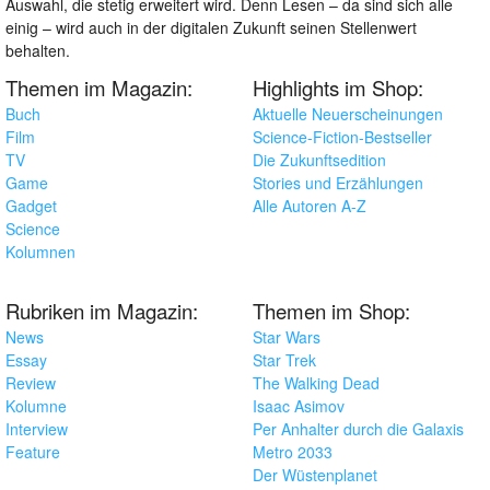
Auswahl, die stetig erweitert wird. Denn Lesen – da sind sich alle
einig – wird auch in der digitalen Zukunft seinen Stellenwert
behalten.
Themen im Magazin:
Highlights im Shop:
Buch
Aktuelle Neuerscheinungen
Film
Science-Fiction-Bestseller
TV
Die Zukunftsedition
Game
Stories und Erzählungen
Gadget
Alle Autoren A-Z
Science
Kolumnen
Rubriken im Magazin:
Themen im Shop:
News
Star Wars
Essay
Star Trek
Review
The Walking Dead
Kolumne
Isaac Asimov
Interview
Per Anhalter durch die Galaxis
Feature
Metro 2033
Der Wüstenplanet