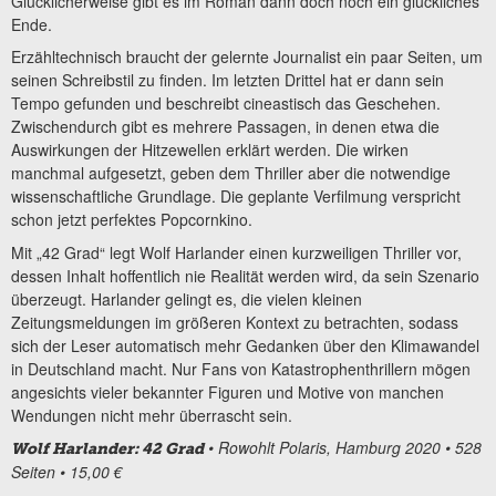
Glücklicherweise gibt es im Roman dann doch noch ein glückliches
Ende.
Erzähltechnisch braucht der gelernte Journalist ein paar Seiten, um
seinen Schreibstil zu finden. Im letzten Drittel hat er dann sein
Tempo gefunden und beschreibt cineastisch das Geschehen.
Zwischendurch gibt es mehrere Passagen, in denen etwa die
Auswirkungen der Hitzewellen erklärt werden. Die wirken
manchmal aufgesetzt, geben dem Thriller aber die notwendige
wissenschaftliche Grundlage. Die geplante Verfilmung verspricht
schon jetzt perfektes Popcornkino.
Mit „42 Grad“ legt Wolf Harlander einen kurzweiligen Thriller vor,
dessen Inhalt hoffentlich nie Realität werden wird, da sein Szenario
überzeugt. Harlander gelingt es, die vielen kleinen
Zeitungsmeldungen im größeren Kontext zu betrachten, sodass
sich der Leser automatisch mehr Gedanken über den Klimawandel
in Deutschland macht. Nur Fans von Katastrophenthrillern mögen
angesichts vieler bekannter Figuren und Motive von manchen
Wendungen nicht mehr überrascht sein.
• Rowohlt Polaris, Hamburg 2020 • 528
Wolf Harlander: 42 Grad
Seiten • 15,00 €