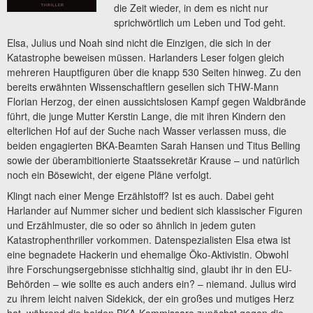
die Zeit wieder, in dem es nicht nur
sprichwörtlich um Leben und Tod geht.
Elsa, Julius und Noah sind nicht die Einzigen, die sich in der
Katastrophe beweisen müssen. Harlanders Leser folgen gleich
mehreren Hauptfiguren über die knapp 530 Seiten hinweg. Zu den
bereits erwähnten Wissenschaftlern gesellen sich THW-Mann
Florian Herzog, der einen aussichtslosen Kampf gegen Waldbrände
führt, die junge Mutter Kerstin Lange, die mit ihren Kindern den
elterlichen Hof auf der Suche nach Wasser verlassen muss, die
beiden engagierten BKA-Beamten Sarah Hansen und Titus Belling
sowie der überambitionierte Staatssekretär Krause – und natürlich
noch ein Bösewicht, der eigene Pläne verfolgt.
Klingt nach einer Menge Erzählstoff? Ist es auch. Dabei geht
Harlander auf Nummer sicher und bedient sich klassischer Figuren
und Erzählmuster, die so oder so ähnlich in jedem guten
Katastrophenthriller vorkommen. Datenspezialisten Elsa etwa ist
eine begnadete Hackerin und ehemalige Öko-Aktivistin. Obwohl
ihre Forschungsergebnisse stichhaltig sind, glaubt ihr in den EU-
Behörden – wie sollte es auch anders ein? – niemand. Julius wird
zu ihrem leicht naiven Sidekick, der ein großes und mutiges Herz
hat, während die beiden BKA-Kommissare zunächst gegen die