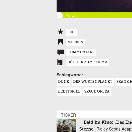
News
LIKE
MERKEN
KOMMENTARE
BÜCHER ZUM THEMA
Schlagworte:
DUNE
DER WÜSTENPLANET
FRANK 
BRETTSPIEL
SPACE OPERA
TICKER
Bald im Kino: „Das En
Ridley Scotts Adap
Sterne“