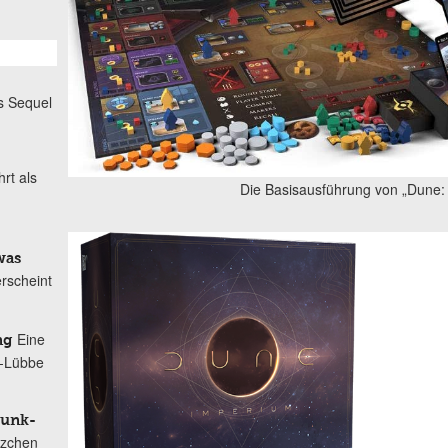
s Sequel
rt als
Die Basisausführung von „Dune
was
erscheint
Eine
ng
i-Lübbe
Punk-
tzchen