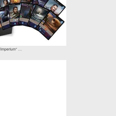
: Imperium“ …