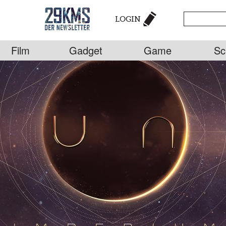
LOGIN
Film
Gadget
Game
Sc