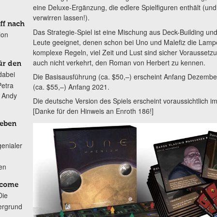
eine Deluxe-Ergänzung, die edlere Spielfiguren enthält (und
verwirren lassen!).
ff nach
Das Strategie-Spiel ist eine Mischung aus Deck-Building un
ion
Leute geeignet, denen schon bei Uno und Malefiz die Lamp
komplexe Regeln, viel Zeit und Lust sind sicher Voraussetz
auch nicht verkehrt, den Roman von Herbert zu kennen.
ür den
dabei
Die Basisausführung (ca. $50,–) erscheint Anfang Dezembe
Petra
(ca. $55,–) Anfang 2021.
n Andy
Die deutsche Version des Spiels erscheint voraussichtlich 
[Danke für den Hinweis an Enroth 186!]
Leben
genialer
ten
lcome
Die
ergrund