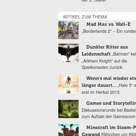
ARTIKEL ZUM THEMA
Mad Max vs. Wall-E
„Borderlands 2“ – Ein runde
Dunkler Ritter aus
„Batman“ keh
Leidenschaft
„Arkham Knight“ auf die
Spielkonsolen zurück
Wenn’s mal wieder et
„Halo 5“ 
länger dauert…
erst im Herbst 2015
Games und Storytelli
Diskussionsrunde bei Baste
zum Auftakt der Gamescom
Minecraft im Steam-
Klötzchen um Klö
Gewand