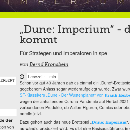
„Dune: Imperium“ - da
kommt
Für Strategen und Imperatoren in spe
von
Bernd Kronsbein
Lesezeit: 1 min.
HERBERT
Schon vor gut 40 Jahren gab es einmal ein „Dune“-Brettspie
gegebenem Anlass sogar wiederaufgelegt wurde. Zwar wurd
SF-Klassikers „Dune - Der Wüstenplanet“ von
Frank Herb
wegen der anhaltenden Corona-Pandemie auf Herbst 2021 v
verbundenen Produkte, ob Action-Figuren, Comics oder e
bereits jetzt.
de der
Dazu gehört auch das neue Brettspiel „
“,
Dune: Imperium
tion von
aufwändig produziert wird. Es gibt eine Basisausführung, in 