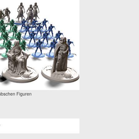
übschen Figuren
r