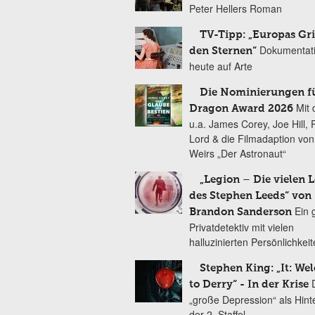
Peter Hellers Roman
TV-Tipp: „Europas Gri
Dokumentat
den Sternen“
heute auf Arte
Die Nominierungen f
Mit 
Dragon Award 2026
u.a. James Corey, Joe Hill, 
Lord & die Filmadaption vo
Weirs „Der Astronaut“
„Legion – Die vielen 
des Stephen Leeds“ von
Ein 
Brandon Sanderson
Privatdetektiv mit vielen
halluzinierten Persönlichkei
Stephen King: „It: We
to Derry“ - In der Krise
„große Depression“ als Hint
der 2. Staffel