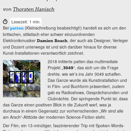
von
Thorsten Hanisch
Lesezeit: 1 min.
Bei
(Kleinschreibung beabsichtigt!) handelt es sich um den
patten
britischen, stilistisch eher schwer einzuordnenden
Elektronikmusiker
, der auch als Designer, Verleger
Damien Roach
und Dozent unterwegs ist und sich darüber hinaus für diverse
Kunst-Installationen verantwortlich zeichnet.
2018 initiierte patten das multimediale
Projekt „
“, das sich um die Frage
3049
drehte, wie wir’s ins Jahr 3049 schaffen.
Das Ganze wurde als Kunstinstallation und
in Film- und Buchform präsentiert, zudem
gab es Radioshows, Gesprächsrunden und
Clubnächte. Der springende Punkt ist, dass
das Ganze einen positiven Blick in die Zukunft warf, was ja
durchaus in einem Gegensatz zur vorherrschenden „Wir sind alle
am Arsch“-Attitüde der modernen Science-Fiction steht.
Der Film, ein 13-minütiger, faszinierender Trip mit Spoken-Words-