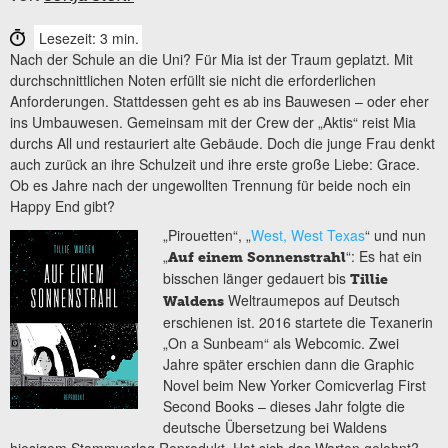
Lesezeit: 3 min.
Nach der Schule an die Uni? Für Mia ist der Traum geplatzt. Mit
durchschnittlichen Noten erfüllt sie nicht die erforderlichen
Anforderungen. Stattdessen geht es ab ins Bauwesen – oder eher
ins Umbauwesen. Gemeinsam mit der Crew der „Aktis“ reist Mia
durchs All und restauriert alte Gebäude. Doch die junge Frau denkt
auch zurück an ihre Schulzeit und ihre erste große Liebe: Grace.
Ob es Jahre nach der ungewollten Trennung für beide noch ein
Happy End gibt?
„Pirouetten“, „
West, West Texas
“ und nun
„
“: Es hat ein
Auf einem Sonnenstrahl
bisschen länger gedauert bis
Tillie
Weltraumepos auf Deutsch
Waldens
erschienen ist. 2016 startete die Texanerin
„On a Sunbeam“ als Webcomic. Zwei
Jahre später erschien dann die Graphic
Novel beim New Yorker Comicverlag First
Second Books – dieses Jahr folgte die
deutsche Übersetzung bei Waldens
hiesigem Stammverlag Reprodukt. Hat sich das Warten gelohnt?