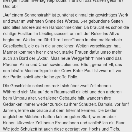
Und ob!
„Auf einem Sonnenstrahl“ ist zunächst einmal ein gewichtiges Werk
und zwar im wahrsten Sinne des Wortes. 544 gebundene Seiten
sind alles andere als ein Handschmeichler. Da braucht es schon die
richtige Position im Lieblingssessel, um mit der Reise ins All zu
beginnen. Walden entführt ihre Leser*innen in eine matriarchale
Gesellschaft, die es in die unendlichen Weiten verschlagen hat.
Männer kommen hier nicht vor, starke Frauen dafür umso mehr,
auch an Bord der „Aktis“. Mias neue Weggefährt*innen sind das
Pärchen Alma und Char, sowie Jules und Elliot, genannt Ell, das
non-binäre Mechanikgenie der Crew. Kater Paul ist zwar mit von
der Partie, spielt aber keine große Rolle.
Die Geschichte selbst erstreckt sich über zwei Zeitebenen.
Während sich Mia auf dem Raumschiff einlebt und den anderen
beim Umbau alter, verfallener Gebäude hilft, wandern ihre
Gedanken immer wieder zurück zu ihrer Schulzeit. Damals, vor fünf
Jahren, lernte sie Grace auf dem Internat kennen. Die beiden
ungleichen Mädchen hatten keinen guten Start, wurden aber
binnen kürzester Zeit beste Freundinnen und schließlich ein Paar.
Wie jede Schulzeit ist auch diese geprägt von Hochs und Tiefs,