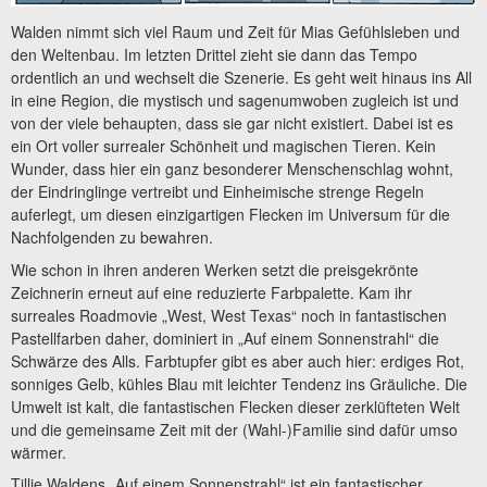
Walden nimmt sich viel Raum und Zeit für Mias Gefühlsleben und
den Weltenbau. Im letzten Drittel zieht sie dann das Tempo
ordentlich an und wechselt die Szenerie. Es geht weit hinaus ins All
in eine Region, die mystisch und sagenumwoben zugleich ist und
von der viele behaupten, dass sie gar nicht existiert. Dabei ist es
ein Ort voller surrealer Schönheit und magischen Tieren. Kein
Wunder, dass hier ein ganz besonderer Menschenschlag wohnt,
der Eindringlinge vertreibt und Einheimische strenge Regeln
auferlegt, um diesen einzigartigen Flecken im Universum für die
Nachfolgenden zu bewahren.
Wie schon in ihren anderen Werken setzt die preisgekrönte
Zeichnerin erneut auf eine reduzierte Farbpalette. Kam ihr
surreales Roadmovie „West, West Texas“ noch in fantastischen
Pastellfarben daher, dominiert in „Auf einem Sonnenstrahl“ die
Schwärze des Alls. Farbtupfer gibt es aber auch hier: erdiges Rot,
sonniges Gelb, kühles Blau mit leichter Tendenz ins Gräuliche. Die
Umwelt ist kalt, die fantastischen Flecken dieser zerklüfteten Welt
und die gemeinsame Zeit mit der (Wahl-)Familie sind dafür umso
wärmer.
Tillie Waldens „Auf einem Sonnenstrahl“ ist ein fantastischer