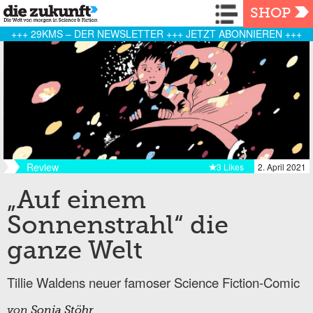
Navigation
SHOP
+++ 29KMS – DER NEWSLETTER +++ JETZT ABONNIEREN +++
Review
3 Likes
2. April 2021
„Auf einem
Sonnenstrahl“ die
ganze Welt
Tillie Waldens neuer famoser Science Fiction-Comic
von
Sonja Stöhr