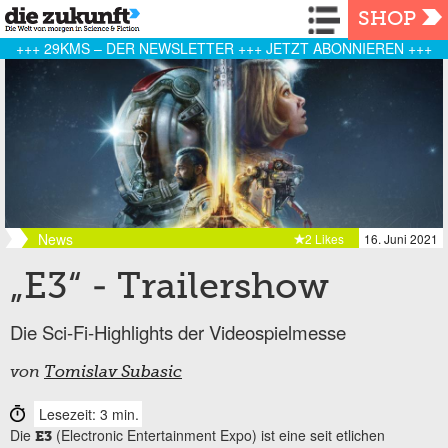
Navigation
SHOP
+++ 29KMS – DER NEWSLETTER +++ JETZT ABONNIEREN +++
News
2 Likes
16. Juni 2021
„E3“ - Trailershow
Die Sci-Fi-Highlights der Videospielmesse
von
Tomislav Subasic
Lesezeit: 3 min.
Die
(Electronic Entertainment Expo) ist eine seit etlichen
E3