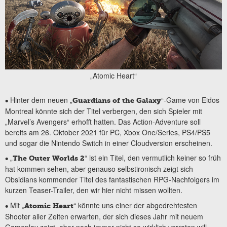
„Atomic Heart“
Hinter dem neuen „
“-Game von Eidos
•
Guardians of the Galaxy
Montreal könnte sich der Titel verbergen, den sich Spieler mit
„Marvel’s Avengers“ erhofft hatten. Das Action-Adventure soll
bereits am 26. Oktober 2021 für PC, Xbox One/Series, PS4/PS5
und sogar die Nintendo Switch in einer Cloudversion erscheinen.
„
“ ist ein Titel, den vermutlich keiner so früh
•
The Outer Worlds 2
hat kommen sehen, aber genauso selbstironisch zeigt sich
Obsidians kommender Titel des fantastischen RPG-Nachfolgers im
kurzen Teaser-Trailer, den wir hier nicht missen wollten.
Mit „
“ könnte uns einer der abgedrehtesten
•
Atomic Heart
Shooter aller Zeiten erwarten, der sich dieses Jahr mit neuem
Gameplay zeigt, aber noch immer nicht so wirklich verraten will,