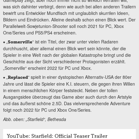
was sich dahinter verbirgt, denn wie auch bei allen anderen Trailern
bewirft uns Entwickler Mundfisch mit unglaublich skurrilen Ideen,
Bildern und Eindrücken. Alleine deshalb schon einen Blick wert. Der
Parallelwelt-Sowjetunion-Shooter soll noch 2021 für PC, Xbox
One/Series und PS5/PS4 erscheinen.
„
“ ist ein Titel, der zwar unter vielen Radaren
•
Somerville
durchhuscht, aber allemal einen Blick wert sein könnte, der die
Spieler in eine Welt nach der globalen Katastrophe bringt und die
Geschichte aus der Sicht verschiedener Protagonisten erzählt.
„Somerville“ erscheint 2022 für PC und Xbox.
„
“ spielt in einer dystopischen Alternativ-USA der 80er
•
Replaced
Jahre und lässt die Spieler eine K.I. steuern, die gegen ihren Willen
in einem menschlichen Körper feststeckt. Neben der tollen
Ausgangsidee überzeugt das Game aber auch durch den Artstyle
und das äußerst schöne 2.5D. Das vielversprechende Adventure
folgt noch 2022 für PC und Xbox One/Series.
Abb. oben: „Starfield“, Bethesda
YouTube: Starfield: Official Teaser Trailer