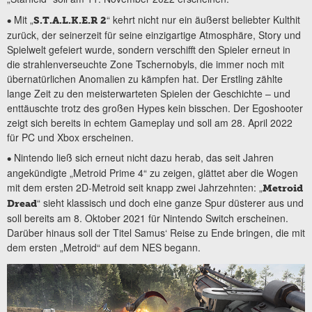
Mit „
“ kehrt nicht nur ein äußerst beliebter Kulthit
•
S.T.A.L.K.E.R 2
zurück, der seinerzeit für seine einzigartige Atmosphäre, Story und
Spielwelt gefeiert wurde, sondern verschifft den Spieler erneut in
die strahlenverseuchte Zone Tschernobyls, die immer noch mit
übernatürlichen Anomalien zu kämpfen hat. Der Erstling zählte
lange Zeit zu den meisterwarteten Spielen der Geschichte – und
enttäuschte trotz des großen Hypes kein bisschen. Der Egoshooter
zeigt sich bereits in echtem Gameplay und soll am 28. April 2022
für PC und Xbox erscheinen.
Nintendo ließ sich erneut nicht dazu herab, das seit Jahren
•
angekündigte „Metroid Prime 4“ zu zeigen, glättet aber die Wogen
mit dem ersten 2D-Metroid seit knapp zwei Jahrzehnten: „
Metroid
“ sieht klassisch und doch eine ganze Spur düsterer aus und
Dread
soll bereits am 8. Oktober 2021 für Nintendo Switch erscheinen.
Darüber hinaus soll der Titel Samus‘ Reise zu Ende bringen, die mit
dem ersten „Metroid“ auf dem NES begann.