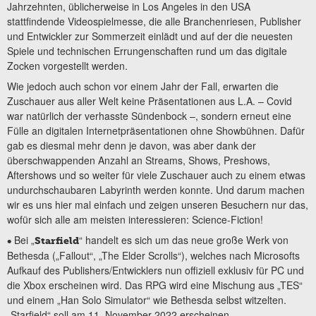
Jahrzehnten, üblicherweise in Los Angeles in den USA
stattfindende Videospielmesse, die alle Branchenriesen, Publisher
und Entwickler zur Sommerzeit einlädt und auf der die neuesten
Spiele und technischen Errungenschaften rund um das digitale
Zocken vorgestellt werden.
Wie jedoch auch schon vor einem Jahr der Fall, erwarten die
Zuschauer aus aller Welt keine Präsentationen aus L.A. – Covid
war natürlich der verhasste Sündenbock –, sondern erneut eine
Fülle an digitalen Internetpräsentationen ohne Showbühnen. Dafür
gab es diesmal mehr denn je davon, was aber dank der
überschwappenden Anzahl an Streams, Shows, Preshows,
Aftershows und so weiter für viele Zuschauer auch zu einem etwas
undurchschaubaren Labyrinth werden konnte. Und darum machen
wir es uns hier mal einfach und zeigen unseren Besuchern nur das,
wofür sich alle am meisten interessieren: Science-Fiction!
Bei „
“ handelt es sich um das neue große Werk von
•
Starfield
Bethesda („Fallout“, „The Elder Scrolls“), welches nach Microsofts
Aufkauf des Publishers/Entwicklers nun offiziell exklusiv für PC und
die Xbox erscheinen wird. Das RPG wird eine Mischung aus „TES“
und einem „Han Solo Simulator“ wie Bethesda selbst witzelten.
„Starfield“ soll am 11. November 2022 erscheinen.