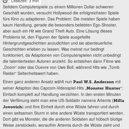
Lesezeit: 3 min.
Seitdem Computerspiele zu einem Millionen Dollar schweren
Geschäft wurden, versucht Hollywood die erfolgreichsten Spiele
fürs Kino zu adaptieren. Das Problem: Die meisten Spiele haben
kaum Handlung, gerade die besonders beliebten Ego-Shooter,
aber auch ein Hit wie Grand Theft Auto. Eine Lösung dieses
Problems ist, den Figuren der Spiele ausgefeilte
Hintergrundgeschichten anzudichten und sie abenteuerliche
Geschichten erleben zu lassen. Was meinst nur bedingt
funktioniert, da Adaptionen von Computerspielen nicht unbedingt
die talentiertesten Autoren anzieht. So entstehen dann Filme wie
„Doom“ oder das Ouevre von Uwe Boll, während Hits wie „Tomb
Raider“ Seltenheitswert haben.
Einen ganz anderen Ansatz wählt nun
mit
Paul W.S. Anderson
seiner Adaption des Capcom-Videospiel-Hits „
“:
Monster Hunter
Einfach komplett auf Handlung verzichten. In den ersten Minuten
der Verfilmung sieht man eine US-Soldatin namens Artemis (
Milla
) und ihre Einheit durch eine Wüste fahren und durch
Jovovich
einen seltsamen Sturm in eine andere Wüste transportiert werden.
Dort gibt es Monster, die die anderen Soldaten auf hübsch blutige
Weise zerstückeln, woraufhin Artemis durch die Wüste zieht und