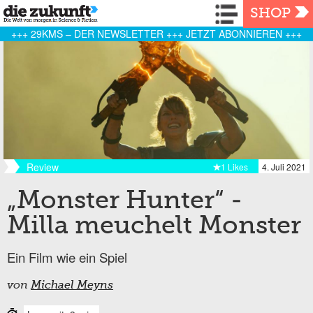
Navigation
SHOP
+++ 29KMS – DER NEWSLETTER +++ JETZT ABONNIEREN +++
Review
1 Likes
4. Juli 2021
„Monster Hunter“ -
Milla meuchelt Monster
Ein Film wie ein Spiel
von
Michael Meyns