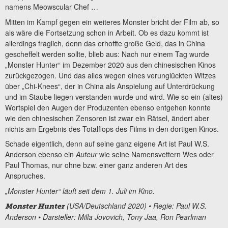
namens Meowscular Chef …
Mitten im Kampf gegen ein weiteres Monster bricht der Film ab, so
als wäre die Fortsetzung schon in Arbeit. Ob es dazu kommt ist
allerdings fraglich, denn das erhoffte große Geld, das in China
gescheffelt werden sollte, blieb aus: Nach nur einem Tag wurde
„Monster Hunter“ im Dezember 2020 aus den chinesischen Kinos
zurückgezogen. Und das alles wegen eines verunglückten Witzes
über „Chi-Knees“, der in China als Anspielung auf Unterdrückung
und im Staube liegen verstanden wurde und wird. Wie so ein (altes)
Wortspiel den Augen der Produzenten ebenso entgehen konnte
wie den chinesischen Zensoren ist zwar ein Rätsel, ändert aber
nichts am Ergebnis des Totalflops des Films in den dortigen Kinos.
Schade eigentlich, denn auf seine ganz eigene Art ist Paul W.S.
Anderson ebenso ein
Auteur
wie seine Namensvettern Wes oder
Paul Thomas, nur ohne bzw. einer ganz anderen Art des
Anspruches.
„Monster Hunter“ läuft seit dem 1. Juli im Kino.
(USA/Deutschland 2020) • Regie: Paul W.S.
Monster Hunter
Anderson • Darsteller: Milla Jovovich, Tony Jaa, Ron Pearlman