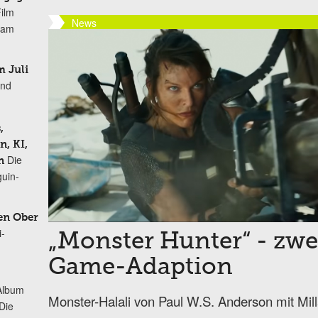
Film
News
r am
 Juli
und
,
, KI,
Die
n
uin-
en Ober
i-
„Monster Hunter“ - zwei
Game-Adaption
Album
Monster-Halali von Paul W.S. Anderson mit Mil
„Die