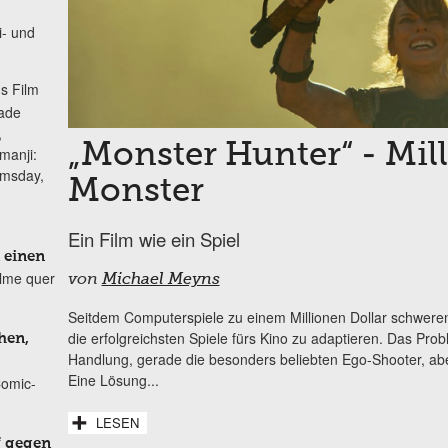
i- und
s Film
lade
,
„Monster Hunter“ - Mil
manji:
omsday,
Monster
Ein Film wie ein Spiel
 einen
ilme quer
von
Michael Meyns
Seitdem Computerspiele zu einem Millionen Dollar schwere
die erfolgreichsten Spiele fürs Kino zu adaptieren. Das Pr
hen,
Handlung, gerade die besonders beliebten Ego-Shooter, abe
Eine Lösung...
Comic-
LESEN
f gegen