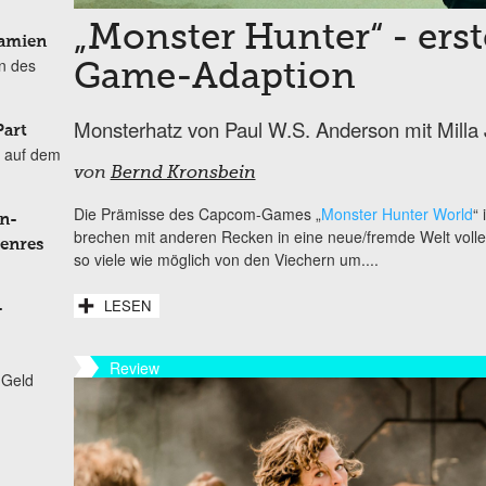
„Monster Hunter“ - erst
Damien
n des
Game-Adaption
Monsterhatz von Paul W.S. Anderson mit Milla 
Part
 auf dem
von
Bernd Kronsbein
Die Prämisse des Capcom-Games „
Monster Hunter World
“ 
n-
brechen mit anderen Recken in eine neue/fremde Welt voller
Genres
so viele wie möglich von den Viechern um....
LESEN
-
Review
 Geld