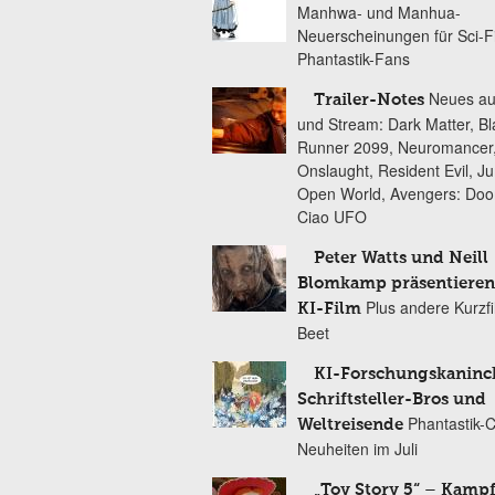
Manhwa- und Manhua-
Neuerscheinungen für Sci-F
Phantastik-Fans
Neues au
Trailer-Notes
und Stream: Dark Matter, B
Runner 2099, Neuromancer
Onslaught, Resident Evil, Ju
Open World, Avengers: Do
Ciao UFO
Peter Watts und Neill
Blomkamp präsentieren
Plus andere Kurzf
KI-Film
Beet
KI-Forschungskaninc
Schriftsteller-Bros und
Phantastik-
Weltreisende
Neuheiten im Juli
„Toy Story 5“ – Kamp