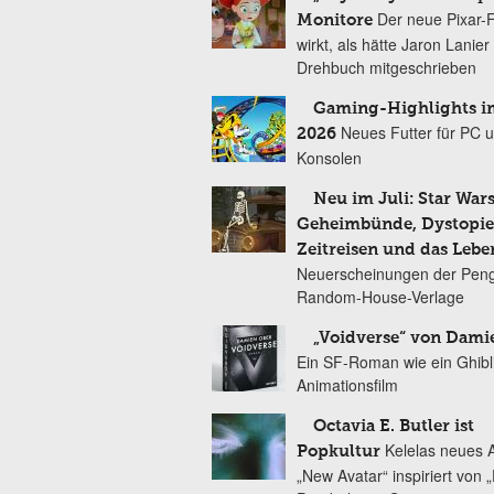
Der neue Pixar-
Monitore
wirkt, als hätte Jaron Lanie
Drehbuch mitgeschrieben
Gaming-Highlights im
Neues Futter für PC 
2026
Konsolen
Neu im Juli: Star Wars
Geheimbünde, Dystopien
Zeitreisen und das Lebe
Neuerscheinungen der Peng
Random-House-Verlage
„Voidverse“ von Dami
Ein SF-Roman wie ein Ghibl
Animationsfilm
Octavia E. Butler ist
Kelelas neues 
Popkultur
„New Avatar“ inspiriert von 