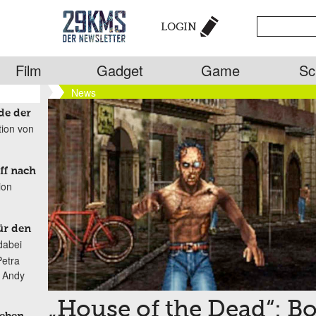
LOGIN
Film
Gadget
Game
Sc
News
de der
tion von
ff nach
ion
ür den
dabei
Petra
n Andy
„House of the Dead“: B