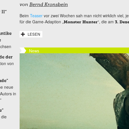
von
Bernd Kronsbein
 II“
Beim
Teaser
vor zwei Wochen sah man nicht wirklich viel, jetz
für die Game-Adaption „
“, die am
Monster Hunter
3. Dez
LESEN
antike
e
achsen
News
de der
tion von
ade“
ne neue
Autors in
“
e“
 die