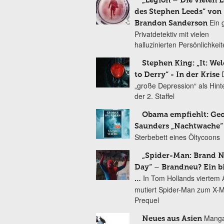
„Legion – Die vielen 
des Stephen Leeds“ von
Ein 
Brandon Sanderson
Privatdetektiv mit vielen
halluzinierten Persönlichkei
Stephen King: „It: We
to Derry“ - In der Krise
„große Depression“ als Hint
der 2. Staffel
Obama empfiehlt: Ge
Saunders „Nachtwache“
Sterbebett eines Öltycoons
„Spider-Man: Brand 
Day“ – Brandneu? Ein b
In Tom Hollands viertem Au
…
mutiert Spider-Man zum X-
Prequel
Manga
Neues aus Asien