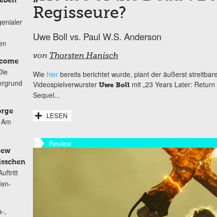
Leben
Regisseure?
genialer
Uwe Boll vs. Paul W.S. Anderson
ten
von
Thorsten Hanisch
lcome
Die
Wie
hier
bereits berichtet wurde, plant der äußerst streitba
ergrund
Videospielverwurster
mit „23 Years Later: Return t
Uwe Boll
Sequel...
orge
LESEN
Am
Review
New
isschen
ftritt
Men-
-,