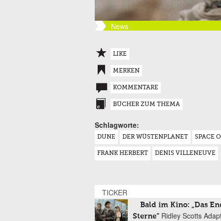
News
LIKE
MERKEN
KOMMENTARE
BÜCHER ZUM THEMA
Schlagworte:
DUNE
DER WÜSTENPLANET
SPACE 
FRANK HERBERT
DENIS VILLENEUVE
TICKER
Bald im Kino: „Das En
Ridley Scotts Adap
Sterne“