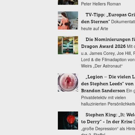
Peter Hellers Roman
TV-Tipp: „Europas Gri
Dokumentat
den Sternen“
heute auf Arte
Die Nominierungen f
Mit 
Dragon Award 2026
u.a. James Corey, Joe Hill, 
Lord & die Filmadaption vo
Weirs „Der Astronaut“
„Legion – Die vielen 
des Stephen Leeds“ von
Ein 
Brandon Sanderson
Privatdetektiv mit vielen
halluzinierten Persönlichkei
Stephen King: „It: We
to Derry“ - In der Krise
„große Depression“ als Hint
der 2. Staffel