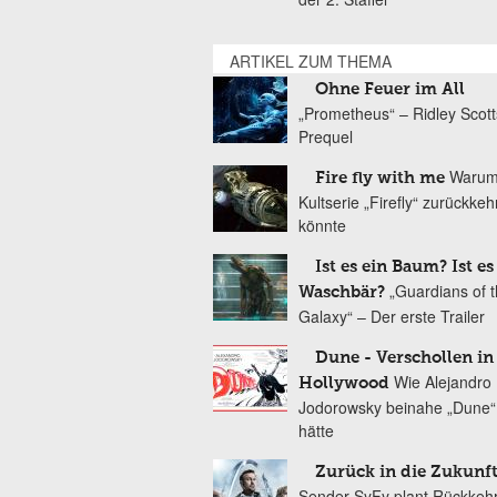
ARTIKEL ZUM THEMA
Ohne Feuer im All
„Prometheus“ – Ridley Scott
Prequel
Warum
Fire fly with me
Kultserie „Firefly“ zurückke
könnte
Ist es ein Baum? Ist es
„Guardians of 
Waschbär?
Galaxy“ – Der erste Trailer
Dune - Verschollen in
Wie Alejandro
Hollywood
Jodorowsky beinahe „Dune“ 
hätte
Zurück in die Zukunf
Sender SyFy plant Rückkeh