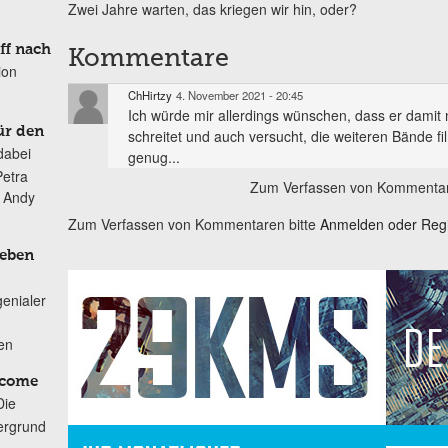
Zwei Jahre warten, das kriegen wir hin, oder?
ff nach
Kommentare
ion
ChHirtzy
4. November 2021 - 20:45
Ich würde mir allerdings wünschen, dass er damit 
ür den
schreitet und auch versucht, die weiteren Bände fi
dabei
genug...
Petra
Zum Verfassen von Kommentar
n Andy
Zum Verfassen von Kommentaren bitte
Anmelden oder Regis
Leben
genialer
ten
lcome
Die
ergrund