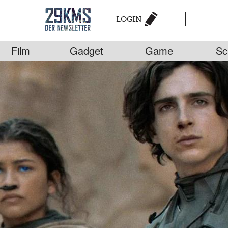
LOGIN
Film
Gadget
Game
Sc