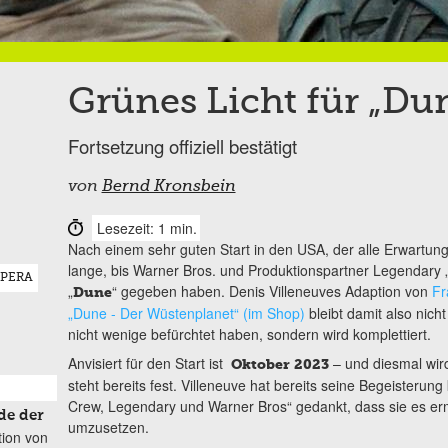
Grünes Licht für „Du
Fortsetzung offiziell bestätigt
von
Bernd Kronsbein
Lesezeit: 1 min.
Nach einem sehr guten Start in den USA, der alle Erwartunge
lange, bis Warner Bros. und Produktionspartner Legendary „
OPERA
„
“ gegeben haben. Denis Villeneuves Adaption von
Fr
Dune
„Dune - Der Wüstenplanet“ (im Shop)
bleibt damit also nicht
nicht wenige befürchtet haben, sondern wird komplettiert.
Anvisiert für den Start ist
– und diesmal wird
Oktober 2023
steht bereits fest. Villeneuve hat bereits seine Begeisteru
Crew, Legendary und Warner Bros“ gedankt, dass sie es erm
de der
umzusetzen.
tion von