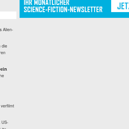
s Alien-
 die
hren
 ein
the
verfilmt
US-
t
r zu