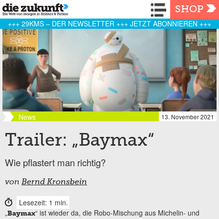
Navigation
SHOP
+++ 29KMS – DER NEWSLETTER +++ JETZT ABONNIEREN +++
News
13. November 2021
Trailer: „Baymax“
Wie pflastert man richtig?
von
Bernd Kronsbein
Lesezeit: 1 min.
„
“ ist wieder da, die Robo-Mischung aus Michelin- und
Baymax