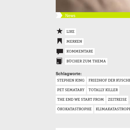
News
LIKE
MERKEN
KOMMENTARE
BÜCHER ZUM THEMA
Schlagworte:
STEPHEN KING
FRIEDHOF DER KUSCH
PET SEMATARY
TOTALLY KILLER
THE END WE START FROM
ZEITREISE
ÖKOKATASTROPHE
KLIMAKATASTROP