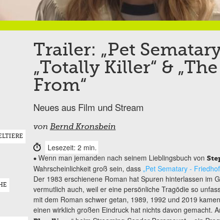
Trailer: „Pet Sematary
„Totally Killer“ & „Th
From“
Neues aus Film und Stream
von
Bernd Kronsbein
ELTIERE
Lesezeit: 2 min.
Wenn man jemanden nach seinem Lieblingsbuch von
•
Ste
Wahrscheinlichkeit groß sein, dass
„Pet Sematary - Friedhof
Der 1983 erschienene Roman hat Spuren hinterlassen im G
HE
vermutlich auch, weil er eine persönliche Tragödie so unfas
mit dem Roman schwer getan, 1989, 1992 und 2019 kamen V
einen wirklich großen Eindruck hat nichts davon gemacht. A