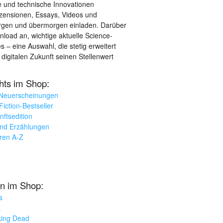
le und technische Innovationen
ezensionen, Essays, Videos und
orgen und übermorgen einladen. Darüber
load an, wichtige aktuelle Science-
– eine Auswahl, die stetig erweitert
 digitalen Zukunft seinen Stellenwert
ghts im Shop:
 Neuerscheinungen
iction-Bestseller
nftsedition
und Erzählungen
oren A-Z
n im Shop:
s
k
king Dead