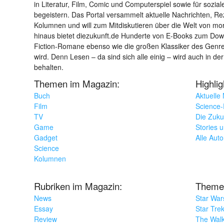
in Literatur, Film, Comic und Computerspiel sowie für sozia
begeistern. Das Portal versammelt aktuelle Nachrichten, R
Kolumnen und will zum Mitdiskutieren über die Welt von m
hinaus bietet diezukunft.de Hunderte von E-Books zum Down
Fiction-Romane ebenso wie die großen Klassiker des Genres 
wird. Denn Lesen – da sind sich alle einig – wird auch in der
behalten.
Themen im Magazin:
Highli
Buch
Aktuelle
Film
Science-F
TV
Die Zuku
Game
Stories 
Gadget
Alle Aut
Science
Kolumnen
Rubriken im Magazin:
Theme
News
Star War
Essay
Star Tre
Review
The Wal