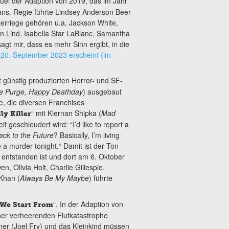
el der Adaption von 2019, das im Jahr
ans. Regie führte Lindsey Anderson Beer
lerriege gehören u.a. Jackson White,
n Lind, Isabella Star LaBlanc, Samantha
t mir, dass es mehr Sinn ergibt, in die
 20. September 2023 erscheint (im
 günstig produzierten Horror- und SF-
The Purge, Happy Deathday
) ausgebaut
, die diversen Franchises
“ mit Kiernan Shipka (
Mad
ly Killer
it geschleudert wird: “I’d like to report a
ack to the Future
? Basically, I’m living
e a murder tonight.“ Damit ist der Ton
entstanden ist und dort am 6. Oktober
, Olivia Holt, Charlie Gillespie,
Khan (
Always Be My Maybe
) führte
“. In der Adaption von
We Start From
er verheerenden Flutkatastrophe
ner (Joel Fry) und das Kleinkind müssen