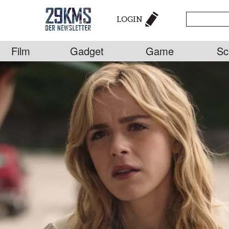
LOGIN
Film
Gadget
Game
Sc