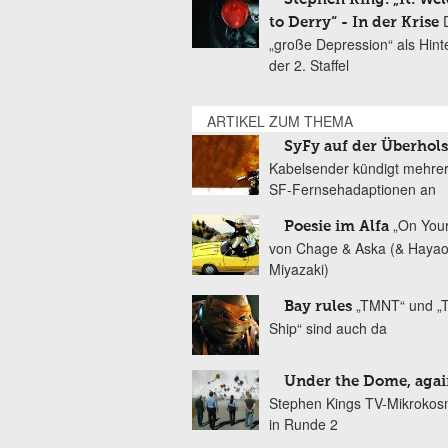
to Derry“ - In der Krise
„große Depression“ als Hint
der 2. Staffel
ARTIKEL ZUM THEMA
SyFy auf der Überhol
Kabelsender kündigt mehre
SF-Fernsehadaptionen an
„On You
Poesie im Alfa
von Chage & Aska (& Haya
Miyazaki)
„TMNT“ und „T
Bay rules
Ship“ sind auch da
Under the Dome, agai
Stephen Kings TV-Mikrokos
in Runde 2