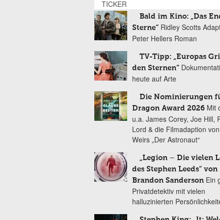
TICKER
Bald im Kino: „Das En
Ridley Scotts Adap
Sterne“
Peter Hellers Roman
TV-Tipp: „Europas Gri
Dokumentat
den Sternen“
heute auf Arte
Die Nominierungen f
Mit 
Dragon Award 2026
u.a. James Corey, Joe Hill, 
Lord & die Filmadaption vo
Weirs „Der Astronaut“
„Legion – Die vielen 
des Stephen Leeds“ von
Ein 
Brandon Sanderson
Privatdetektiv mit vielen
halluzinierten Persönlichkei
Stephen King: „It: We