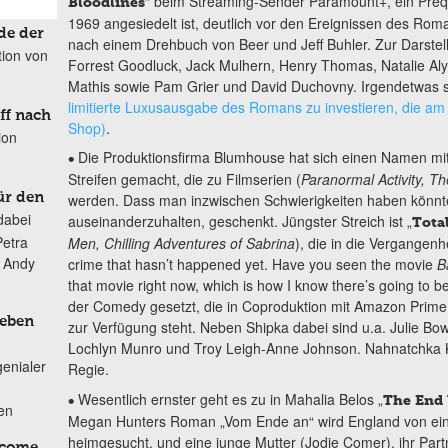
“ beim Streaming-Sender Paramount+, ein Prequ
Bloodlines
1969 angesiedelt ist, deutlich vor den Ereignissen des Rom
de der
nach einem Drehbuch von Beer und Jeff Buhler. Zur Darstel
tion von
Forrest Goodluck, Jack Mulhern, Henry Thomas, Natalie Aly
Mathis sowie Pam Grier und David Duchovny. Irgendetwas sag
limitierte Luxusausgabe des Romans zu investieren, die am
ff nach
Shop)
.
ion
Die Produktionsfirma Blumhouse hat sich einen Namen mit
•
Streifen gemacht, die zu Filmserien (
Paranormal Activity, 
ür den
werden. Dass man inzwischen Schwierigkeiten haben könnte
dabei
auseinanderzuhalten, geschenkt. Jüngster Streich ist „
Total
Petra
Men, Chilling Adventures of Sabrina
), die in die Vergangenhe
n Andy
crime that hasn’t happened yet. Have you seen the movie
B
that movie right now, which is how I know there’s going to b
der Comedy gesetzt, die in Coproduktion mit Amazon Prime 
Leben
zur Verfügung steht. Neben Shipka dabei sind u.a. Julie Bowen
Lochlyn Munro und Troy Leigh-Anne Johnson. Nahnatchka 
genialer
Regie.
Wesentlich ernster geht es zu in Mahalia Belos „
•
The End 
ten
Megan Hunters Roman „Vom Ende an“ wird England von ein
heimgesucht, und eine junge Mutter (Jodie Comer), ihr Part
lcome