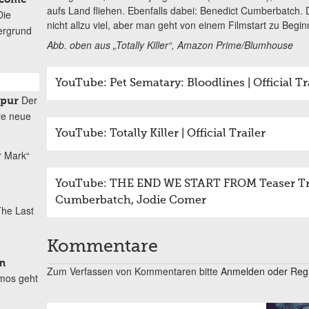
aufs Land fliehen. Ebenfalls dabei: Benedict Cumberbatch. 
Die
nicht allzu viel, aber man geht von einem Filmstart zu Begi
ergrund
Abb. oben aus „Totally Killer“, Amazon Prime/Blumhouse
YouTube: Pet Sematary: Bloodlines | Official T
Der
spur
re neue
YouTube: Totally Killer | Official Trailer
r Mark“
o
YouTube: THE END WE START FROM Teaser Trai
Cumberbatch, Jodie Comer
he Last
Kommentare
n
Zum Verfassen von Kommentaren bitte
Anmelden oder Regis
mos geht