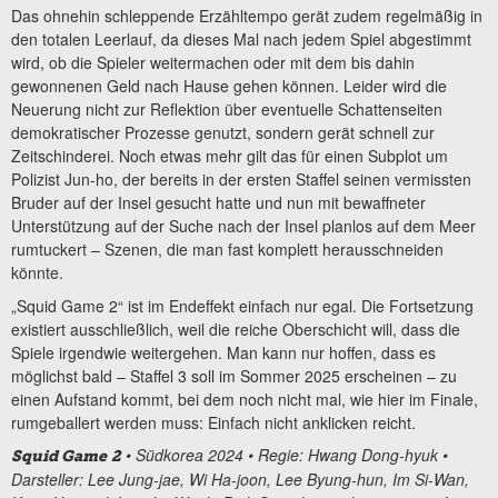
Das ohnehin schleppende Erzähltempo gerät zudem regelmäßig in
den totalen Leerlauf, da dieses Mal nach jedem Spiel abgestimmt
wird, ob die Spieler weitermachen oder mit dem bis dahin
gewonnenen Geld nach Hause gehen können. Leider wird die
Neuerung nicht zur Reflektion über eventuelle Schattenseiten
demokratischer Prozesse genutzt, sondern gerät schnell zur
Zeitschinderei. Noch etwas mehr gilt das für einen Subplot um
Polizist Jun-ho, der bereits in der ersten Staffel seinen vermissten
Bruder auf der Insel gesucht hatte und nun mit bewaffneter
Unterstützung auf der Suche nach der Insel planlos auf dem Meer
rumtuckert – Szenen, die man fast komplett herausschneiden
könnte.
„Squid Game 2“ ist im Endeffekt einfach nur egal. Die Fortsetzung
existiert ausschließlich, weil die reiche Oberschicht will, dass die
Spiele irgendwie weitergehen. Man kann nur hoffen, dass es
möglichst bald – Staffel 3 soll im Sommer 2025 erscheinen – zu
einen Aufstand kommt, bei dem noch nicht mal, wie hier im Finale,
rumgeballert werden muss: Einfach nicht anklicken reicht.
• Südkorea 2024 • Regie: Hwang Dong-hyuk •
Squid Game
2
Darsteller: Lee Jung-jae, Wi Ha-joon, Lee Byung-hun, Im Si-Wan,