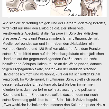
Wie sich die Verrohung steigert und der Barbarei den Weg bereitet,
wird nicht nur über den Dialog gelöst. Der intensivste,
verstörendste Abschnitt ist die Passage im Büro des jüdischen
Breslauer Anwalts und Kunstsammlers Ismar Littmann, der mit
Mueller befreundet war und ihm neben den „Halbakten“ ein
weiteres Gemälde und 128 Grafiken abkaufte. Aus dem Fenster
seines Büros blickt man auf das Nachbargebäude eines jüdischen
Händlers auf der gegenüberliegenden Straßenseite und sieht
besoffenene Schupos Hakenkreuze an die Wand pissen, danach
folgen Propagandaplakate, später wird der draußen sitzende
Händler beschimpft und verhöhnt, kurz darauf schließlich brutal
verprügelt. Im Vordergrund, in Littmanns Büro, spielt sich parallel
dessen sukzessive Entrechtung ab: Erst bleiben immer mehr
Klienten fern, dann verliert er seine Zulassung und politischen
Rechte und ist am Ende so verzweifelt, dass er, dem nur noch
seine Sammlung geblieben ist, am Schreibtisch Suizid begeht.
„Zwei weibliche Halbakte“ dokumentiert den Kulturkampf der Nazis