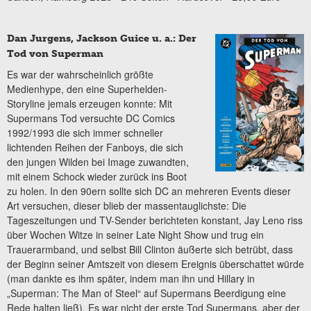
Dan Jurgens, Jackson Guice u. a.: Der
Tod von Superman
Es war der wahrscheinlich größte
Medienhype, den eine Superhelden-
Storyline jemals erzeugen konnte: Mit
Supermans Tod versuchte DC Comics
1992/1993 die sich immer schneller
lichtenden Reihen der Fanboys, die sich
den jungen Wilden bei Image zuwandten,
mit einem Schock wieder zurück ins Boot
zu holen. In den 90ern sollte sich DC an mehreren Events dieser
Art versuchen, dieser blieb der massentauglichste: Die
Tageszeitungen und TV-Sender berichteten konstant, Jay Leno riss
über Wochen Witze in seiner Late Night Show und trug ein
Trauerarmband, und selbst Bill Clinton äußerte sich betrübt, dass
der Beginn seiner Amtszeit von diesem Ereignis überschattet würde
(man dankte es ihm später, indem man ihn und Hillary in
„Superman: The Man of Steel“ auf Supermans Beerdigung eine
Rede halten ließ). Es war nicht der erste Tod Supermans, aber der