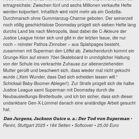
ertragreichste: Zwischen fünf und sechs Millionen verkaufte Hefte
werden kolportiert. Inhaltlich wird nicht mehr als ein Godzilla-
Durchmarsch ohne Gummianzug-Charme geboten. Der seinerzeit
noch völlig geschichtslose Doomsday prügelt sich sieben Hefte lang
durchs Land bis nach Metropolis, lässt dabei die C-Akteure der
Justice League hinter sich und gibt in der letzten Issue, die nur
noch – reinster Pathos-Zinnober – aus Splahpages besteht,
zusammen mit Superman den Löffel ab. Zwischendurch kommt ein
Grunge-Klon auf einem 70er-Skateboard in unmöglicher Haltung
von der Schule ins verkrachte Zuhause zur alleinerziehenden
Mutter gerollt und beschwert sich, dass wieder mal nicht gekocht
wurde („Kein Wunder, dass Dad sich scheiden lassen will.“
Schicksal Baby-Boomer-Ableger!). Zur Strafe prügelt sich die halbe
Justice League samt Superman mit Doomsday durch die
Neubausiedlungs-Bretterbude, und ich bin sicher, dass sich dieser
undankbare Gen-X-Lümmel danach eine anständige Arbeit gesucht
hat.
•
Dan Jurgens, Jackson Guice u. a.: Der Tod von Superman
Panini, Stuttgart 2025 • 184 Seiten • Softcover • 25,00 Euro