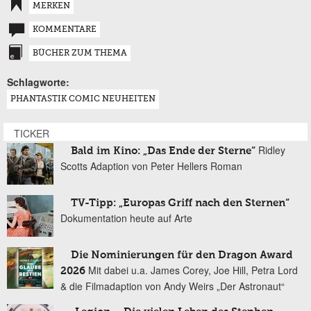
MERKEN
KOMMENTARE
BÜCHER ZUM THEMA
Schlagworte:
PHANTASTIK COMIC NEUHEITEN
TICKER
Ridley
Bald im Kino: „Das Ende der Sterne“
Scotts Adaption von Peter Hellers Roman
TV-Tipp: „Europas Griff nach den Sternen“
Dokumentation heute auf Arte
Die Nominierungen für den Dragon Award
Mit dabei u.a. James Corey, Joe Hill, Petra Lord
2026
& die Filmadaption von Andy Weirs „Der Astronaut“