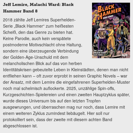
Jeff Lemire, Malachi Ward: Black
Hammer Band 8
2018 zählte Jeff Lemires Superhelden-
Serie „Black Hammer“ zum heißesten
Scheiß, den das Genre zu bieten hat.
Keine Parodie, auch kein verspätete
postmoderne Motivschlacht ohne Haltung,
sondern eine überzeugende Verbindung
der Golden-Age-Unschuld mit dem
melancholischen Blick auf das von herben
Identitätskrisen gebeutelte Leben in Kleinstädten, denen man nicht
entfliehen kann – oft zuvor erprobt in seinen Graphic Novels – war
der Ansatz, mit dem Lemire die eingefahrenen Superhelden-Muster
noch mal schelmisch auflockerte. 2025, unzählige Spin-offs,
Kurzgeschichten-Spielereien und einen zweiten Hauptzyklus später,
wurde dieses Universum bis auf den letzten Tropfen
ausgewrungen, und überraschen mag nur noch, dass Lemire mit
einem weiteren Zyklus zumindest liebäugelt. Hier soll nur
protokolliert sein, dass der zweite mit diesem achten Band
abgeschlossen ist.