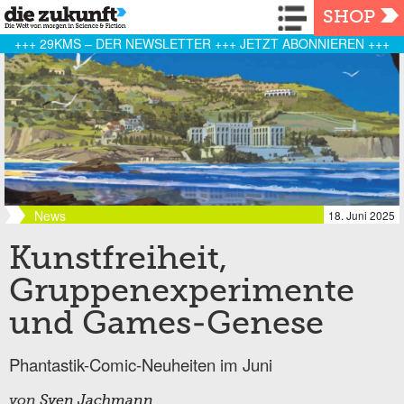
Navigation
SHOP
+++ 29KMS – DER NEWSLETTER +++ JETZT ABONNIEREN +++
News
18. Juni 2025
Kunstfreiheit,
Gruppenexperimente
und Games-Genese
Phantastik-Comic-Neuheiten im Juni
von
Sven Jachmann