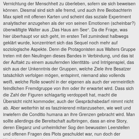
Vernichtung der Menschheit zu überleben, sofern sie sich beweisen
können. Diesmal sind sich alle fremd, und auch ihre Beobachterin
Max spielt mit offenen Karten und scheint das soziale Experiment
analytischer anzugehen als der von seinen Emotionen (scheinbar?)
überwältigte Walter aus „Das Haus am See“. Da die Frage, was
hier überhaupt vor sich geht, im ersten Teil zumindest halbwegs
geklärt wurde, konzentriert sich das Sequel noch mehr auf
soziologische Aspekte. Denn die Protagonisten aus Walters Gruppe
treten mit den Neulingen dieses Bandes in Verbindung, und das ist
der Auftakt zu einem ausufernden Identitäts- und Intrigenspiel, das
sich aus der Unkenntnis der Gruppen, welche Ziele ihre Besatzer
tatsächlich verfolgen mögen, entspinnt, niemand also vollends
weiß, welche Rolle sowohl in der eigenen als auch der vermeintlich
feindlichen Fremdgruppe von ihm oder ihr erwartet wird. Dass sich
die Zahl der Figuren schlagartig verdoppelt hat, macht die
Übersicht nicht kommoder, auch der Gesprächsbedarf nimmt nicht
ab. Aber weiterhin ist es faszinierend mitanzusehen, wie weit und
inwiefern die Conditio humana an ihre Grenzen gebracht wird. Man
sollte allerdings die Bereitschaft aufbringen, dass an eine Story,
deren Eleganz und unheimlicher Sog den bewussten Leerstellen
und offenen Fragen des Plots geschuldet war, nun doch der