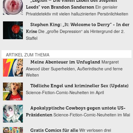
„Legion – Die vielen Leben des Stephen
Ein genialer
Leeds“ von Brandon Sanderson
Privatdetektiv mit vielen halluzinierten Persönlichkeiten
Stephen King: „It: Welcome to Derry“ - In der
Die „große Depression“ als Hintergrund der 2.
Krise
Staffel
ARTIKEL ZUM THEMA
Margaret
Meine Abenteuer im Unfugland
Atwood über Superhelden, Außerirdische und ferne
Welten
Tödliche Engel und krimineller Sex (Update)
Science-Fiction-Comic-Neuheiten im April
Apokalyptische Cowboys gegen untote US-
Science-Fiction-Comic-Neuheiten im Mai
Präsidenten
Wir verlosen drei
Gratis Comics für alle