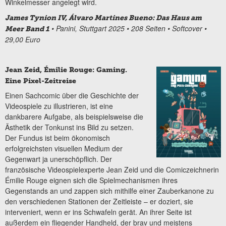
Winkelmesser angelegt wird.
James Tynion IV, Álvaro Martines Bueno: Das Haus am
• Panini, Stuttgart 2025 • 208 Seiten • Softcover •
Meer Band 1
29,00 Euro
Jean Zeid, Émilie Rouge: Gaming.
Eine Pixel-Zeitreise
Einen Sachcomic über die Geschichte der
Videospiele zu illustrieren, ist eine
dankbarere Aufgabe, als beispielsweise die
Ästhetik der Tonkunst ins Bild zu setzen.
Der Fundus ist beim ökonomisch
erfolgreichsten visuellen Medium der
Gegenwart ja unerschöpflich. Der
französische Videospielexperte Jean Zeid und die Comiczeichnerin
Émilie Rouge eignen sich die Spielmechanismen ihres
Gegenstands an und zappen sich mithilfe einer Zauberkanone zu
den verschiedenen Stationen der Zeitleiste – er doziert, sie
interveniert, wenn er ins Schwafeln gerät. An ihrer Seite ist
außerdem ein fliegender Handheld, der brav und meistens