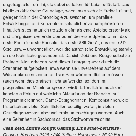
ungefragt alle Termini, die dabei so fallen, für Laien erläutert. Das
ist die erzählerische Grundlage, wobei man sich die Freiheit nimmt,
gelegentlich in der Chronologie zu switchen, um parallele
Entwicklungen und Konzepte anschaulicher zu paraphrasieren.
Inhaltlich ist es natürlich trotzdem oftmals eine Abfolge erster Male
und Ereignisse: der erste Computer, der erste Spielautomat, das
erste Pad, die erste Konsole, das erste 8Bit-Gerät, das erste 3D-
Spiel usw. – unvermeidlich, weil die ästhetische Entwicklung ständig
an die technische gebunden ist. Da sich Zeid und Rouge selbst zu
Protagonisten erheben, wird dieser Lehrgang aber durch die
Szenarien aufgelockert, etwa wenn sie unversehens auf dem
Wüstenplaneten landen und vor Sandwürmern fliehen müssen
(auch wenn dies grafisch nicht aufwendig, sondern mit
pragmatischen Mitteln umgesetzt wird). Erfreulich ist auch der
konstante Fokus auf weibliche Akteurinnen der Branche, auf
Programmiererinnen, Game-Designerinnen, Komponistinnen, die
historisch an vielen Schnittstellen beteiligt waren, in vielen
Grundlagenwerken aber weiterhin unterschlagen werden. Auch
eine Seltenheit in Sachcomics: das Stichwortverzeichnis.
•
Jean Zeid, Émilie Rouge: Gaming. Eine Pixel-Zeitreise
Carlsen, Hamburg 2025 • 240 Seiten • Hardcover • 25,00 Euro