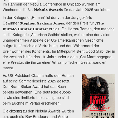
Im Rahmen der Nebula Conference in Chicago wurden am
Wochende die 61.
für das Jahr 2025 verliehen.
Nebula Awards
In der Kategorie „Roman“ ist der von der Jury gekürte
Gewinner
, der den Preis für „
Stephen Graham Jones
The
“ erhielt. Ein Horror-Roman, den manche
Buffalo Hunter Hunter
in die Kategorie „American Gothic“ stellen, weil er eine der vielen
unangenehmen Aspekte der US-amerikanischen Geschichte
aufgreift, nämlich die Vertreibung und den Völkermord der
Ureinwohner des Kontinents. Im Mittelpunkt steht Good Stab, der in
der zweiten Hälfte des 19. Jahrhunderts dem „Cat Man“ begegnet,
eine Kreatur, die ihn zu einer Art vampirischen Gestaltwandler
macht.
Ex-US-Präsident Obama hatte den Roman
auf seine Sommerleseliste 2025 gesetzt.
Den Bram Stoker Award hat das Buch
bereits gewonnen. Eine deutsche eBook-
sowie eine limitierte Luxusausgabe sind
beim Buchheim Verlag erschienen.
Gleichzeitig zu den Nebula Awards wurden
u.a. auch die Ray Bradbury- und Andre