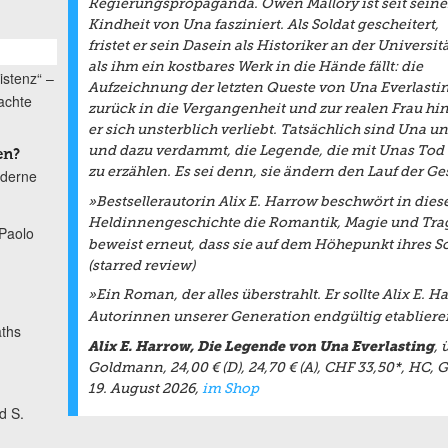
Regierungspropaganda. Owen Mallory ist seit seine
Kindheit von Una fasziniert. Als Soldat gescheitert,
fristet er sein Dasein als Historiker an der Universitä
als ihm ein kostbares Werk in die Hände fällt: die
istenz“ –
Aufzeichnung der letzten Queste von Una Everlasti
achte
zurück in die Vergangenheit und zur realen Frau hin
er sich unsterblich verliebt. Tatsächlich sind Un
und dazu verdammt, die Legende, die mit Unas Tod 
en?
zu erzählen. Es sei denn, sie ändern den Lauf der G
oderne
»Bestsellerautorin Alix E. Harrow beschwört in di
Heldinnengeschichte die Romantik, Magie und Trag
Paolo
beweist erneut, dass sie auf dem Höhepunkt ihres Sc
(starred review)
»Ein Roman, der alles überstrahlt. Er sollte Alix E. H
Autorinnen unserer Generation endgültig etabliere
ths
Alix E. Harrow, Die Legende von Una Everlasting
, 
Goldmann, 24,00 € (D), 24,70 € (A), CHF 33,50*, HC, G
19. August 2026,
im Shop
d S.