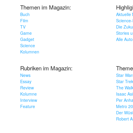
Themen im Magazin:
Highli
Buch
Aktuelle
Film
Science-F
TV
Die Zuku
Game
Stories 
Gadget
Alle Aut
Science
Kolumnen
Rubriken im Magazin:
Theme
News
Star War
Essay
Star Tre
Review
The Wal
Kolumne
Isaac As
Interview
Per Anha
Feature
Metro 2
Der Wüs
Robert A