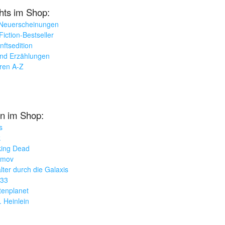
ghts im Shop:
 Neuerscheinungen
iction-Bestseller
nftsedition
und Erzählungen
oren A-Z
n im Shop:
s
k
king Dead
imov
lter durch die Galaxis
033
tenplanet
. Heinlein