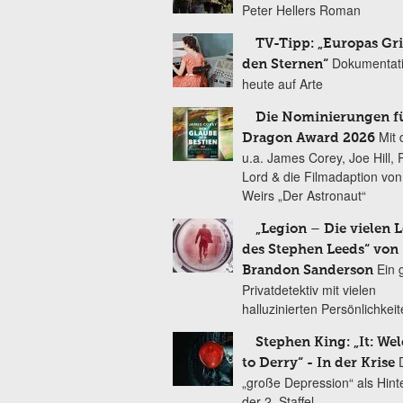
Peter Hellers Roman
TV-Tipp: „Europas Gri
Dokumentat
den Sternen“
heute auf Arte
Die Nominierungen f
Mit 
Dragon Award 2026
u.a. James Corey, Joe Hill, 
Lord & die Filmadaption vo
Weirs „Der Astronaut“
„Legion – Die vielen 
des Stephen Leeds“ von
Ein 
Brandon Sanderson
Privatdetektiv mit vielen
halluzinierten Persönlichkei
Stephen King: „It: We
to Derry“ - In der Krise
„große Depression“ als Hint
der 2. Staffel