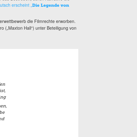
utsch erscheint „
Die Legende von
terwettbewerb die Filmrechte erworben.
o („Maxton Hall“) unter Beteiligung von
fen
st,
ing
hen,
be
nd