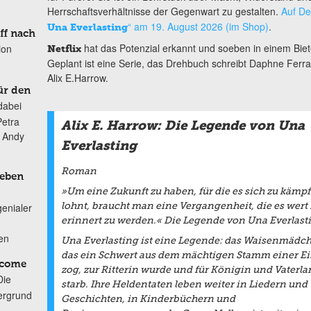
Herrschaftsverhältnisse der Gegenwart zu gestalten.
Auf De
“ am 19. August 2026 (im Shop)
.
Una Everlasting
ff nach
hat das Potenzial erkannt und soeben in einem Bie
ion
Netflix
Geplant ist eine Serie, das Drehbuch schreibt Daphne Ferrar
Alix E.Harrow.
ür den
dabei
Petra
Alix E. Harrow: Die Legende von Una
n Andy
Everlasting
Roman
Leben
»Um eine Zukunft zu haben, für die es sich zu kämp
genialer
lohnt, braucht man eine Vergangenheit, die es wert i
erinnert zu werden.« Die Legende von Una Everlast
ten
Una Everlasting ist eine Legende: das Waisenmädc
das ein Schwert aus dem mächtigen Stamm einer Ei
lcome
zog, zur Ritterin wurde und für Königin und Vaterla
Die
starb. Ihre Heldentaten leben weiter in Liedern und
ergrund
Geschichten, in Kinderbüchern und