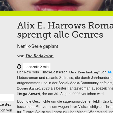
Alix E. Harrows Roma
sprengt alle Genres
Netflix-Serie geplant
von
Die Redaktion
Lesezeit: 2 min.
Der New York Times-Bestseller „
“ von
Una Everlasting
Ali
Liebesroman und rasante Zeitreise, die durch Jahrhunderte 
aufgenommen und in der Social-Media-Community gefeiert, 
2026 als bester Fantasyroman ausgezeichnet
Locus Award
, der am 30. August 2026 verliehen wird.
Hugo Award
Doch die Geschichte um die sagenumwobene Heldin Una Eve
de der
fesselnden Plot vor allem wegen ihrer Vielschichtigkeit, ihre
tion von
für Furore: Sie ist ein Lehrstück über Macht, Widerstand un