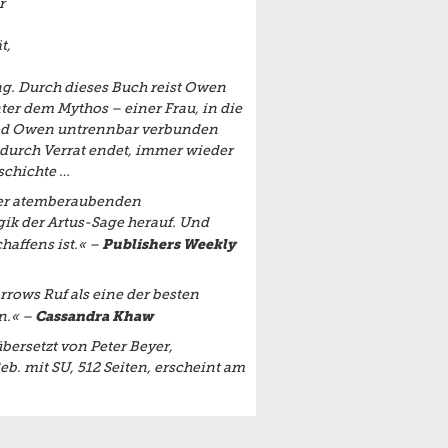
r
t,
ng. Durch dieses Buch reist Owen
ter dem Mythos – einer Frau, in die
a und Owen untrennbar verbunden
durch Verrat endet, immer wieder
eschichte …
eser atemberaubenden
ik der Artus-Sage herauf. Und
Publishers Weekly
haffens ist.« –
arrows Ruf als eine der besten
Cassandra Khaw
n.« –
übersetzt von Peter Beyer,
eb. mit SU, 512 Seiten, erscheint am