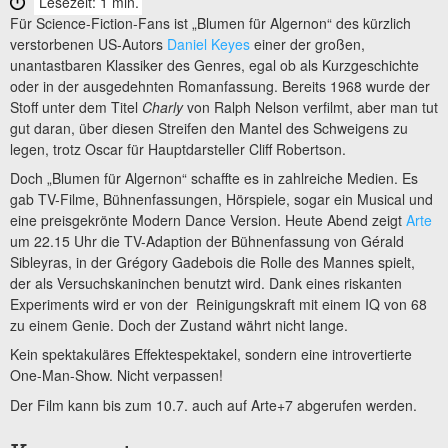
Lesezeit: 1 min.
Für Science-Fiction-Fans ist „Blumen für Algernon“ des kürzlich
verstorbenen US-Autors
Daniel Keyes
einer der großen,
unantastbaren Klassiker des Genres, egal ob als Kurzgeschichte
oder in der ausgedehnten Romanfassung. Bereits 1968 wurde der
Stoff unter dem Titel
Charly
von Ralph Nelson verfilmt, aber man tut
gut daran, über diesen Streifen den Mantel des Schweigens zu
legen, trotz Oscar für Hauptdarsteller Cliff Robertson.
Doch „Blumen für Algernon“ schaffte es in zahlreiche Medien. Es
gab TV-Filme, Bühnenfassungen, Hörspiele, sogar ein Musical und
eine preisgekrönte Modern Dance Version. Heute Abend zeigt
Arte
um 22.15 Uhr die TV-Adaption der Bühnenfassung von Gérald
Sibleyras, in der Grégory Gadebois die Rolle des Mannes spielt,
der als Versuchskaninchen benutzt wird. Dank eines riskanten
Experiments wird er von der Reinigungskraft mit einem IQ von 68
zu einem Genie. Doch der Zustand währt nicht lange.
Kein spektakuläres Effektespektakel, sondern eine introvertierte
One-Man-Show. Nicht verpassen!
Der Film kann bis zum 10.7. auch auf Arte+7 abgerufen werden.