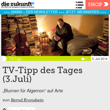
Navigation
SHOP
+++ 29KMS – DER NEWSLETTER +++ JETZT ABONNIEREN +++
TV-Tipp
1
3. Juli 2014
TV-Tipp des Tages
(3.Juli)
„Blumen für Algernon“ auf Arte
von
Bernd Kronsbein