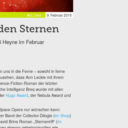
3 Likes
9. Februar 2015
den Sternen
ei Heyne im Februar
uns in die Ferne – sowohl in ferne
abzusehen, dass Ann Leckie mit ihrem
cience-Fiction-Roman der letzten
he Intelligenz Breq wurde mit allen
der
Hugo Award
, der Nebula Award und
r Space Opera nur wünschen kann:
r Band der Collector-Dilogie (
im Shop
)
vid Brins Roman „Sternenriff“ (
im
inen ebenso geheimnisvollen wie