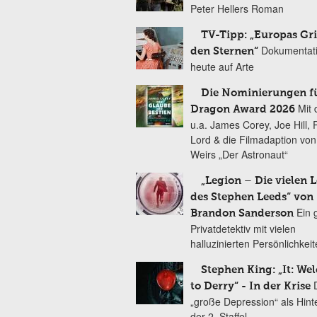
Peter Hellers Roman
TV-Tipp: „Europas Gri
Dokumentat
den Sternen“
heute auf Arte
Die Nominierungen f
Mit 
Dragon Award 2026
u.a. James Corey, Joe Hill, 
Lord & die Filmadaption vo
Weirs „Der Astronaut“
„Legion – Die vielen 
des Stephen Leeds“ von
Ein 
Brandon Sanderson
Privatdetektiv mit vielen
halluzinierten Persönlichkei
Stephen King: „It: We
to Derry“ - In der Krise
„große Depression“ als Hint
der 2. Staffel