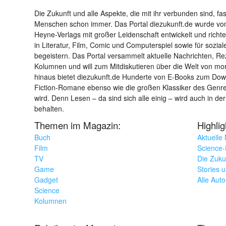
Die Zukunft und alle Aspekte, die mit ihr verbunden sind, fa
Menschen schon immer. Das Portal diezukunft.de wurde von
Heyne-Verlags mit großer Leidenschaft entwickelt und richtet 
in Literatur, Film, Comic und Computerspiel sowie für sozia
begeistern. Das Portal versammelt aktuelle Nachrichten, R
Kolumnen und will zum Mitdiskutieren über die Welt von m
hinaus bietet diezukunft.de Hunderte von E-Books zum Down
Fiction-Romane ebenso wie die großen Klassiker des Genres 
wird. Denn Lesen – da sind sich alle einig – wird auch in der
behalten.
Themen im Magazin:
Highli
Buch
Aktuelle
Film
Science-F
TV
Die Zuku
Game
Stories 
Gadget
Alle Aut
Science
Kolumnen