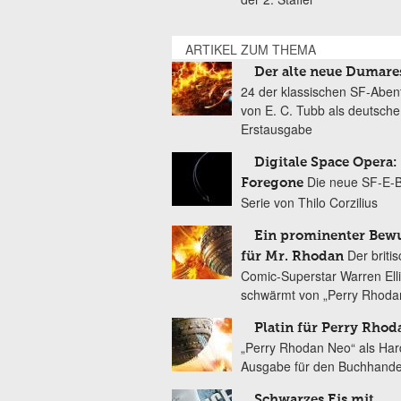
ARTIKEL ZUM THEMA
Der alte neue Dumare
24 der klassischen SF-Aben
von E. C. Tubb als deutsche
Erstausgabe
Digitale Space Opera:
Die neue SF-E-
Foregone
Serie von Thilo Corzilius
Ein prominenter Bew
Der briti
für Mr. Rhodan
Comic-Superstar Warren Ell
schwärmt von „Perry Rhoda
Platin für Perry Rho
„Perry Rhodan Neo“ als Har
Ausgabe für den Buchhande
Schwarzes Eis mit