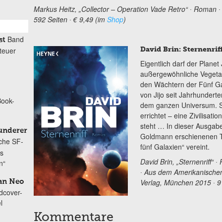
Markus Heitz, „Collector – Operation Vade Retro“ ∙ Roman 
592 Seiten ∙ € 9,49 (im
Shop
)
Band
st
David Brin: Sternenrif
teuer
Eigentlich darf der Planet
außergewöhnliche Vegetati
den Wächtern der Fünf Gal
von Jijo seit Jahrhunderte
Book-
dem ganzen Universum. Si
errichtet – eine Zivilisat
steht … In dieser Ausgabe
underer
Goldmann erschienenen Te
sche SF-
fünf Galaxien“ vereint.
is
David Brin, „Sternenriff“ ∙
n“
∙ Aus dem Amerikanischen
Verlag, München 2015 ∙ 91
dan Neo
dcover-
l
Kommentare