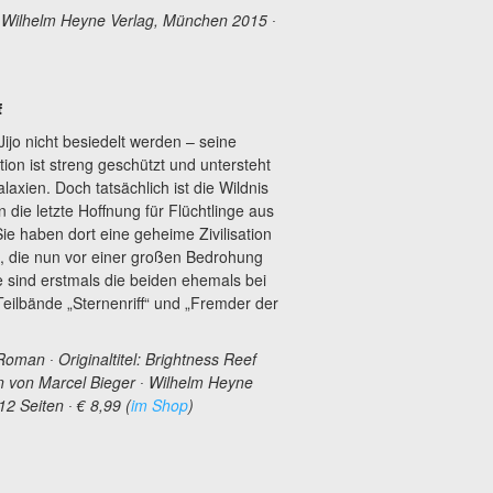
∙ Wilhelm Heyne Verlag, München 2015 ∙
f
 Jijo nicht besiedelt werden – seine
on ist streng geschützt und untersteht
axien. Doch tatsächlich ist die Wildnis
n die letzte Hoffnung für Flüchtlinge aus
e haben dort eine geheime Zivilisation
ion, die nun vor einer großen Bedrohung
 sind erstmals die beiden ehemals bei
ilbände „Sternenriff“ und „Fremder der
 Roman ∙ Originaltitel: Brightness Reef
 von Marcel Bieger ∙ Wilhelm Heyne
2 Seiten ∙ € 8,99 (
im Shop
)