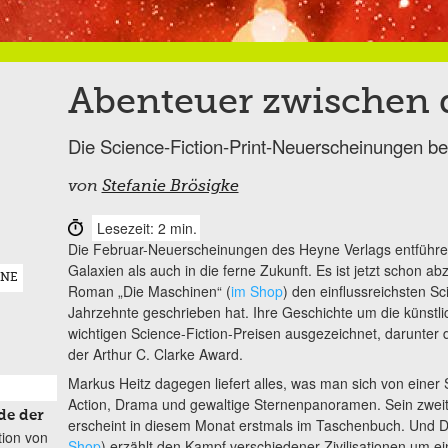
Abenteuer zwischen 
Die Science-Fiction-Print-Neuerscheinungen b
von
Stefanie Brösigke
Lesezeit: 2 min.
Die Februar-Neuerscheinungen des Heyne Verlags entführen 
Galaxien als auch in die ferne Zukunft. Es ist jetzt schon 
YNE
Roman „Die Maschinen“ (
im Shop
) den einflussreichsten S
Jahrzehnte geschrieben hat. Ihre Geschichte um die künstlic
wichtigen Science-Fiction-Preisen ausgezeichnet, darunter 
der Arthur C. Clarke Award.
Markus Heitz dagegen liefert alles, was man sich von eine
Action, Drama und gewaltige Sternenpanoramen. Sein zweite
de der
erscheint in diesem Monat erstmals im Taschenbuch. Und Da
tion von
Shop
) erzählt den Kampf verschiedener Zivilisationen um e