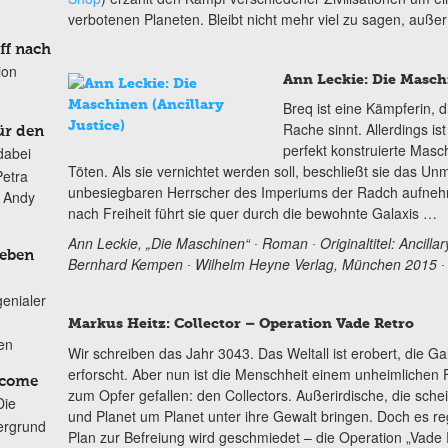
verbotenen Planeten. Bleibt nicht mehr viel zu sagen, außer
ff nach
ion
Ann Leckie: Die Masc
Breq ist eine Kämpferin, 
Rache sinnt. Allerdings is
ür den
perfekt konstruierte Masc
dabei
Töten. Als sie vernichtet werden soll, beschließt sie das Unm
Petra
unbesiegbaren Herrscher des Imperiums der Radch aufneh
n Andy
nach Freiheit führt sie quer durch die bewohnte Galaxis …
Ann Leckie, „Die Maschinen“ ∙ Roman ∙ Originaltitel: Ancill
Leben
Bernhard Kempen ∙ Wilhelm Heyne Verlag, München 2015 ∙ 
genialer
Markus Heitz: Collector – Operation Vade Retro
ten
Wir schreiben das Jahr 3043. Das Weltall ist erobert, die Ga
erforscht. Aber nun ist die Menschheit einem unheimlichen 
lcome
zum Opfer gefallen: den Collectors. Außerirdische, die sche
Die
und Planet um Planet unter ihre Gewalt bringen. Doch es reg
ergrund
Plan zur Befreiung wird geschmiedet – die Operation „Vade 