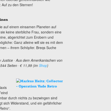
: Auf zu den Sternen!
hinen
die auf einem einsamen Planeten auf
t sie keine sterbliche Frau, sondern eine
hine, abgerichtet zum Erobern und
ögliche: Ganz alleine will sie es mit dem
men – ihrem Schöpfer. Breqs Suche
ary Justice ∙ Aus dem Amerikanischen von
544 Seiten ∙ € 11,99 (im
Shop
)
laxis
Feind
inbar durch nichts zu bezwingen sind
t sich Widerstand, und ein gefährlicher
Retro“.