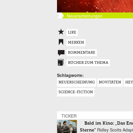
Neuerscheinungen
LIKE
MERKEN
KOMMENTARE
BÜCHER ZUM THEMA
Schlagworte:
NEUERSCHEINUNG
NOVITÄTEN
HE
SCIENCE-FICTION
TICKER
Bald im Kino: „Das En
Ridley Scotts Adap
Sterne“