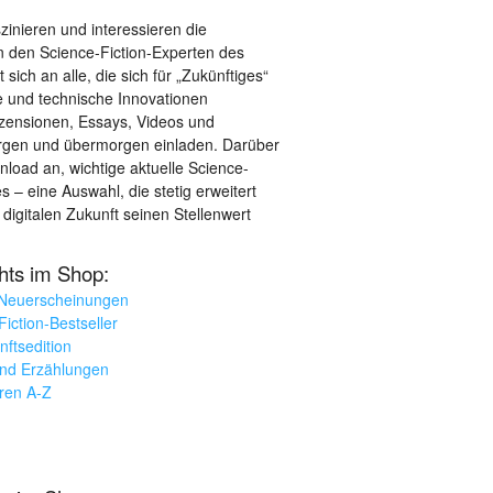
szinieren und interessieren die
 den Science-Fiction-Experten des
sich an alle, die sich für „Zukünftiges“
le und technische Innovationen
ezensionen, Essays, Videos und
orgen und übermorgen einladen. Darüber
load an, wichtige aktuelle Science-
– eine Auswahl, die stetig erweitert
 digitalen Zukunft seinen Stellenwert
ghts im Shop:
 Neuerscheinungen
iction-Bestseller
nftsedition
und Erzählungen
oren A-Z