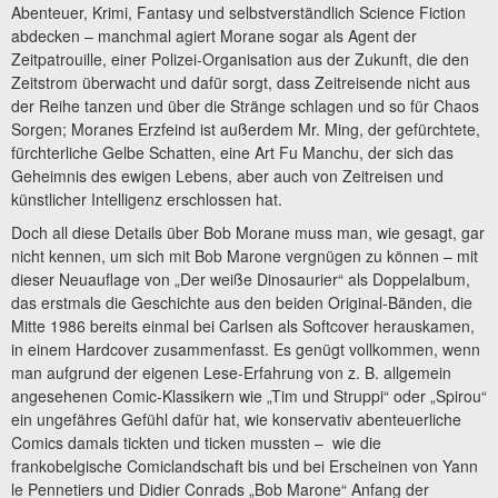
Abenteuer, Krimi, Fantasy und selbstverständlich Science Fiction
abdecken – manchmal agiert Morane sogar als Agent der
Zeitpatrouille, einer Polizei-Organisation aus der Zukunft, die den
Zeitstrom überwacht und dafür sorgt, dass Zeitreisende nicht aus
der Reihe tanzen und über die Stränge schlagen und so für Chaos
Sorgen; Moranes Erzfeind ist außerdem Mr. Ming, der gefürchtete,
fürchterliche Gelbe Schatten, eine Art Fu Manchu, der sich das
Geheimnis des ewigen Lebens, aber auch von Zeitreisen und
künstlicher Intelligenz erschlossen hat.
Doch all diese Details über Bob Morane muss man, wie gesagt, gar
nicht kennen, um sich mit Bob Marone vergnügen zu können – mit
dieser Neuauflage von „Der weiße Dinosaurier“ als Doppelalbum,
das erstmals die Geschichte aus den beiden Original-Bänden, die
Mitte 1986 bereits einmal bei Carlsen als Softcover herauskamen,
in einem Hardcover zusammenfasst. Es genügt vollkommen, wenn
man aufgrund der eigenen Lese-Erfahrung von z. B. allgemein
angesehenen Comic-Klassikern wie „Tim und Struppi“ oder „Spirou“
ein ungefähres Gefühl dafür hat, wie konservativ abenteuerliche
Comics damals tickten und ticken mussten – wie die
frankobelgische Comiclandschaft bis und bei Erscheinen von Yann
le Pennetiers und Didier Conrads „Bob Marone“ Anfang der