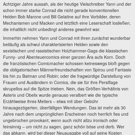
Achtziger Jahre aussah, als der heutige Vielschreiber Yann und der
schon immer starke Conrad die nicht gerade konventionellen
Helden Bob Marone und Bill Gelatine auf ihre Vorbilder, deren
Mechanismen und Macken und letztlich eine Leserschaft losließen,
die inhaltlich nicht unbedingt anderes gewohnt war.
Immerhin nehmen Yann und Conrad mit ihren zunächst wunderbar
beiläufig als schwul charakterisierten Helden sowie den
sexistischen und rassistischen Holzhammer-Gags die klassischen
Funny- und Abenteuercomics einer ganzen Ära aufs Korn. Doch
die französischen Comicmacher schossen keineswegs bloß gegen
die obligatorischen Männerfreundschaften von Spirou und Fantasio
bis hin zu Batman und Robin; oder die fragwürdige Darstellung von
Frauen und Ausländern in Comics, die sie für ihre Persiflage
skrupellos auf die Spitze trieben. Nein, das Größen-Verhältnis von
Asterix und Obelix wurde genauso veralbert wie die typische
Erzählweise ihres Metiers – etwa mit über Gebühr
hinausgezögerten, überfälligen Wendungen. Das ist mehr als 30
Jahre nach dem ursprünglichen Erscheinen noch herrlich fies und
ungebrochen provokant, wenn auch nicht allzu ironisch oder
feinsinnig – um nicht zu sagen, ganz schön böse und derb. Wer
das abkann, wird bei dieser Neuausgabe voll auf seine Kosten