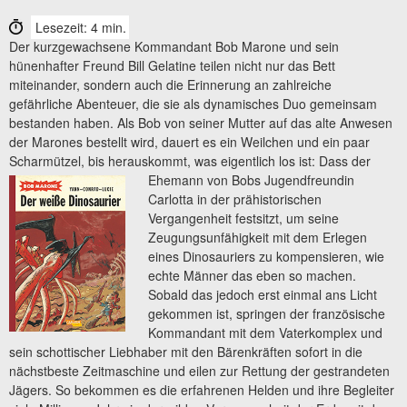
Lesezeit: 4 min.
Der kurzgewachsene Kommandant Bob Marone und sein
hünenhafter Freund Bill Gelatine teilen nicht nur das Bett
miteinander, sondern auch die Erinnerung an zahlreiche
gefährliche Abenteuer, die sie als dynamisches Duo gemeinsam
bestanden haben. Als Bob von seiner Mutter auf das alte Anwesen
der Marones bestellt wird, dauert es ein Weilchen und ein paar
Scharmützel, bis herauskommt, was eigentlich los ist: Dass der
Ehemann
von Bobs Jugendfreundin
Carlotta in der prähistorischen
Vergangenheit festsitzt, um seine
Zeugungsunfähigkeit mit dem Erlegen
eines Dinosauriers zu kompensieren, wie
echte Männer das eben so machen.
Sobald das jedoch erst einmal ans Licht
gekommen ist, springen der französische
Kommandant mit dem Vaterkomplex und
sein schottischer Liebhaber mit den Bärenkräften sofort in die
nächstbeste Zeitmaschine und eilen zur Rettung der gestrandeten
Jägers. So bekommen es die erfahrenen Helden und ihre Begleiter