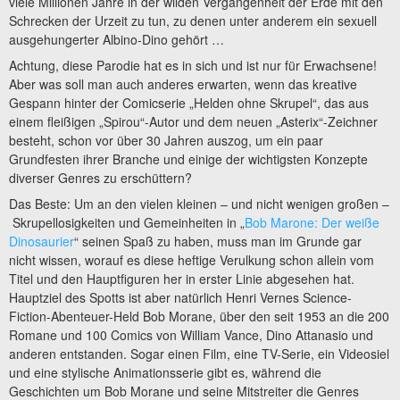
viele Millionen Jahre in der wilden Vergangenheit der Erde mit den
Schrecken der Urzeit zu tun, zu denen unter anderem ein sexuell
ausgehungerter Albino-Dino gehört …
Achtung, diese Parodie hat es in sich und ist nur für Erwachsene!
Aber was soll man auch anderes erwarten, wenn das kreative
Gespann hinter der Comicserie „Helden ohne Skrupel“, das aus
einem fleißigen „Spirou“-Autor und dem neuen „Asterix“-Zeichner
besteht, schon vor über 30 Jahren auszog, um ein paar
Grundfesten ihrer Branche und einige der wichtigsten Konzepte
diverser Genres zu erschüttern?
Das Beste: Um an den vielen kleinen – und nicht wenigen großen –
Skrupellosigkeiten und Gemeinheiten in „
Bob Marone: Der weiße
Dinosaurier
“ seinen Spaß zu haben, muss man im Grunde gar
nicht wissen, worauf es diese heftige Verulkung schon allein vom
Titel und den Hauptfiguren her in erster Linie abgesehen hat.
Hauptziel des Spotts ist aber natürlich Henri Vernes Science-
Fiction-Abenteuer-Held Bob Morane, über den seit 1953 an die 200
Romane und 100 Comics von William Vance, Dino Attanasio und
anderen entstanden. Sogar einen Film, eine TV-Serie, ein Videosiel
und eine stylische Animationsserie gibt es, während die
Geschichten um Bob Morane und seine Mitstreiter die Genres