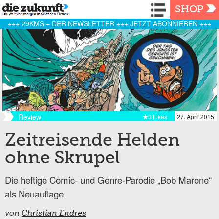
Navigation
SHOP
+++ 29KMS – DER NEWSLETTER +++ JETZT ABONNIEREN +++
Review
3 Likes
27. April 2015
Zeitreisende Helden
ohne Skrupel
Die heftige Comic- und Genre-Parodie „Bob Marone“
als Neuauflage
von
Christian Endres